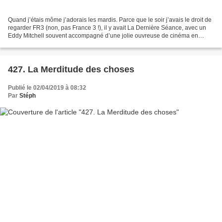
Quand j’étais môme j’adorais les mardis. Parce que le soir j’avais le droit de
regarder FR3 (non, pas France 3 !), il y avait La Dernière Séance, avec un
Eddy Mitchell souvent accompagné d’une jolie ouvreuse de cinéma en
uniforme qui nous présentait le...
427. La Merditude des choses
Publié le 02/04/2019 à 08:32
Par
Stéph