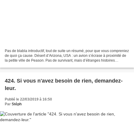
Pas de blabla introductif, tout de suite un résumé, pour que vous compreniez
de quoi ça cause. Désert d’Arizona, USA : un avion s’écrase à proximité de
la petite ville de Peason. Pas de survivant, mais d’étranges histoires
commencent à circuler dans la...
424. Si vous n'avez besoin de rien, demandez-
leur.
Publié le 22/03/2019 à 16:50
Par
Stéph