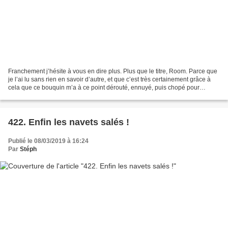
Franchement j’hésite à vous en dire plus. Plus que le titre, Room. Parce que
je l’ai lu sans rien en savoir d’autre, et que c’est très certainement grâce à
cela que ce bouquin m’a à ce point dérouté, ennuyé, puis chopé pour
finalement me laisser avec...
422. Enfin les navets salés !
Publié le 08/03/2019 à 16:24
Par
Stéph