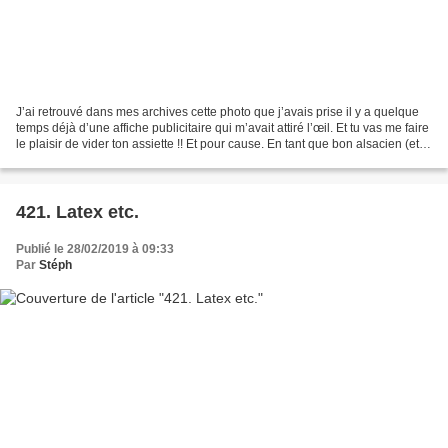
J’ai retrouvé dans mes archives cette photo que j’avais prise il y a quelque
temps déjà d’une affiche publicitaire qui m’avait attiré l’œil. Et tu vas me faire
le plaisir de vider ton assiette !! Et pour cause. En tant que bon alsacien (et
aussi en tant...
421. Latex etc.
Publié le 28/02/2019 à 09:33
Par
Stéph