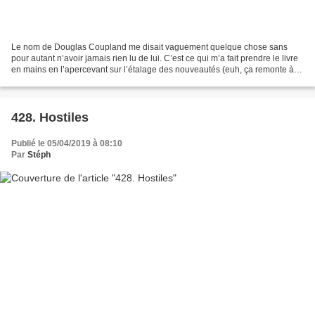
Le nom de Douglas Coupland me disait vaguement quelque chose sans
pour autant n’avoir jamais rien lu de lui. C’est ce qui m’a fait prendre le livre
en mains en l’apercevant sur l’étalage des nouveautés (euh, ça remonte à
2011 tout de même !). Son titre...
428. Hostiles
Publié le 05/04/2019 à 08:10
Par
Stéph