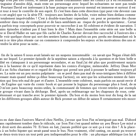
age n'est pas très connu, et même pas utilisé couramment dans les comics (il a eu récemment sa 
ingtaine d'années déjà, mais reste un personnage avec lequel les scénaristes ne sont pas totalem
Pourtant David est intéressant à la base puisque son pouvoir mental est immense et surtout il est
 tour à tour le contrôle de son esprit. Et c'est bien dans cette direction (qui peut vite devenir cas
s cet angle) que va la série FX : toujours aux limites de la folie, voire même bien dedans comme i
otalement imprévisibles ! C'est à double-tranchant cependant : on peut se permettre des choses
ombrer dans trop de complexité et de faux-semblants au risque de perdre le spectateur... Certain
parfois trop conceptuels pour pouvoir se raccrocher à un fil cohérent et évident de narration. Il
tains épisodes n'aident pas il faut bien le dire ! Mais dans l'ensemble cette série est une belle
e si David Haller en tant que fils caché de Charles Xavier devrait être raccroché à l'univers des 
nt de voir quelque chose qui sort des sentiers battus mais parfois un peu perdu me demandant où 
est à ce titre plus réussie car on commence à comprendre les enjeux et les motivations des uns et 
ndre la série pour sa suite...
fin de la saison 6 nous avait laissés sur un suspens insoutenable : on savait que Negan s'était dé
s sur lequel. Le premier épisode de la septième saison a répondu à la question et de bien belle m
ilité en s'attaquant à un personnage secondaire, et au final j'ai été plus que positivement surpr
oins à la hauteur de ce qu'il représente dans les comics d'origine, mémorable. Jeffrey Dean Mo
 a un fichu charisme et ce regard de dingue qui prend son pied à pousser le sadisme toujours pl
es. La suite est un peu moins palpitante : on se perd dans pas mal de sous-intrigues liées à différ
ressant mais quand même ça dilue beaucoup l'action), on sent que les scénaristes tentent de faire
on qui fera très mal de part et d'autre. L'ensemble reste cohérent, mais parfois on aurait envie d
lle de Eugène qui varie du comic book et qui pousse la logique du personnage plus à fond, de m
 BD m'ont paru beaucoup moins utiles, la communauté de femmes qui vivent retirées par exemple
e groupe vivant dans la décharge. Bref, après un redémarrage sur les chapeaux de roue, cette 
f étonnant et qui tranche avec le premier épisode. Du bon et du moins bon tout du long de la sa
 et les différents groupes alliés autour de Rick promet un début de saison 8 certainement très mouv
ros en date dans l'univers Marvel chez Netflix, j'avoue que Iron Fist m'intriguait pas mal. D'abor
 sans rapidement tomber dans le ridicule, car Iron Fist c'est quand même un peu Bruce Lee mixé 
t droit sorti des années 70. Et bien en fait, j'aurais préféré que ce soit ça à vrai dire ! À la place
 à un bobo hipster qui serait passé sous le bus. Non vraiment, côté casting, on aurait pu trouve
 deux-trois trucs un tout petit peu indispensables pour le rôle : un physique athlétique (on lui