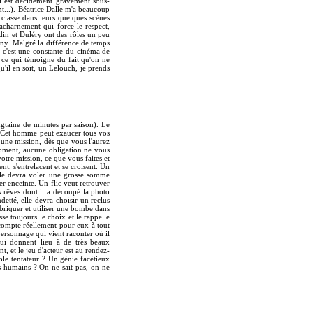
ui est décidément gravement sous-
t...). Béatrice Dalle m'a beaucoup
classe dans leurs quelques scènes
acharnement qui force le respect,
rdin et Duléry ont des rôles un peu
hnny. Malgré la différence de temps
, c'est une constante du cinéma de
 ce qui témoigne du fait qu'on ne
qu'il en soit, un Lelouch, je prends
ngtaine de minutes par saison). Le
e. Cet homme peut exaucer tous vos
 une mission, dès que vous l'aurez
moment, aucune obligation ne vous
otre mission, ce que vous faites et
nt, s'entrelacent et se croisent. Un
elle devra voler une grosse somme
 enceinte. Un flic veut retrouver
s rêves dont il a découpé la photo
tté, elle devra choisir un reclus
abriquer et utiliser une bombe dans
se toujours le choix et le rappelle
i compte réellement pour eux à tout
personnage qui vient raconter où il
qui donnent lieu à de très beaux
 et le jeu d'acteur est au rendez-
le tentateur ? Un génie facétieux
s humains ? On ne sait pas, on ne