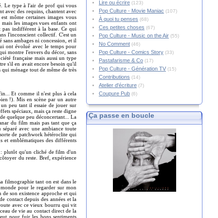
Lire ou écrire
(123)
. Le type à l'air de prof qui vous
Pop Culture - Movie Maniac
(107)
nt avec des requins, chantent avec
n est môme certaines images vous
À quoi tu penses
(68)
 mais les images vues enfants ont
Ces petites choses
(67)
 pas indifférent à la base. Ce qui
 l'inconscient collectif. C'est un
Pop Culture - Music on the Air
(55)
ré sans ambages ni concession, et il
No Comment
(46)
 qui ont évolué avec le temps pour
Pop Culture - Comics Story
(33)
 qui montre l'envers du décor, sans
iété française mais aussi un type
Pastafarisme & Co
(17)
e s'il en avait encore besoin qu'il
Pop Culture - Génération TV
(15)
is qui ménage tout de même de très
Contributions
(14)
Atelier d'écriture
(7)
Coupure Pub
(6)
n... Et comme il n'est plus à cela
bien !). Mis en scène par un autre
un peu tant il essaie de jouer sur
ffets spéciaux, mais ça reste digne
Ça passe en boucle
ide quelque peu déconcertant... La
 nanar du film mais pas tant que ça
au séparé avec une ambiance toute
 sorte de patchwork hétéroclite qui
s et emblématiques des différents
e : plutôt qu'un cliché de film d'un
 côtoyer du reste. Bref, expérience
a filmographie tant on est dans le
du monde pour le regarder sur mon
fin de son existence approche et qui
 de contact depuis des années et la
a route avec ce vieux bourru qui vit
eau de vie au contact direct de la
eut pour fuir les bons sentiments