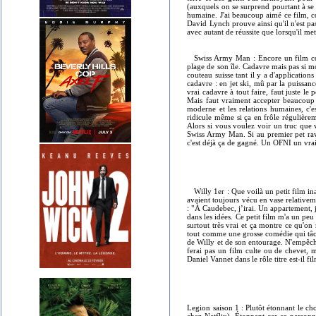
(auxquels on se surprend pourtant à se 
humaine. J'ai beaucoup aimé ce film, co
David Lynch prouve ainsi qu'il n'est pas
avec autant de réussite que lorsqu'il me
Swiss Army Man : Encore un film com
plage de son île. Cadavre mais pas si m
couteau suisse tant il y a d'application
cadavre : en jet ski, mû par la puissanc
vrai cadavre à tout faire, faut juste le
Mais faut vraiment accepter beaucoup 
moderne et les relations humaines, c'
ridicule même si ça en frôle régulière
Alors si vous voulez voir un truc que v
Swiss Army Man. Si au premier pet rava
c'est déjà ça de gagné. Un OFNI un vrai
Willy 1er : Que voilà un petit film ina
avaient toujours vécu en vase relativeme
: "
À Caudebec, j’irai. Un appartement, j’
dans les idées. Ce petit film m'a un peu
surtout très vrai et ça montre ce qu'on 
tout comme une grosse comédie qui tâch
de Willy et de son entourage. N'empêche
ferai pas un film culte ou de chevet, m
Daniel Vannet dans le rôle titre est-il 
Legion saison 1 : Plutôt étonnant le c