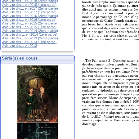
Avis vite dits... en 2018 (2ème partie)
boosté aux amphétanimes mais quand mêm
Avis vite dits... en 2018 (1ère partie)
jaune de judo quoi). Ça aurait pu ainsi 
Avis vite dits... en 2017 (2ème partie)
dire aussi que les acteurs n'ont pas ét
Avis vite dits... en 2017 (1ère partie)
Bref, il y a un certain cumul de points 
Avis vite dits... en 2016 (2ème partie)
moins le personnage de Colleen Wing 
Avis vite dits... en 2016 (1ère partie)
personnage de Claire Temple serait au-d
Avis vite dits... en 2015 (2ème partie
pas bézef hein. Après je ne vais pas no
Avis vite dits... en 2015 (1ère partie)
qu'ils nous ont déjà servi dans le Marve
Avis vite dits... en 2014 (2ème partie)
de voir ce que l'addition des héros de 
Avis vite dits ... en 2014 (1ère partie)
Fist ? En tout cas cette série-ci aurai
Avis vite dits... en 2013 (2ème partie)
convaincant du tout, et c'est très domma
Avis vite dits... en 2013 (1ère partie)
Avis vite dits... en 2012
Série(s) en cours
The Fall saison 3 : Dernière saison d
développement prévu depuis le début pa
j'ai trouvé que dans sa première moitié
précédentes en tout les cas. Jamie Dorna
par son charisme au personnage qu'on p
teigneuse est un peu moins impressio
monolithique elle ne surprendra plus gu
moins mis en avant et du coup on perd 
seulement 6 épisodes que dure cette sai
qui est un peu dommage. L'aspect psych
premières saisons. Moins de suspense, 
vraiment être dignes d'un intérêt à 100
craindre que le tueur s'échappe à nouvea
jouait beaucoup sur un côté très analyti
en restant posée et objective, sans jouer
de la facilité). Malgré tout en comparai
semble préjudiciable. Pour autant ça se 
dommage.