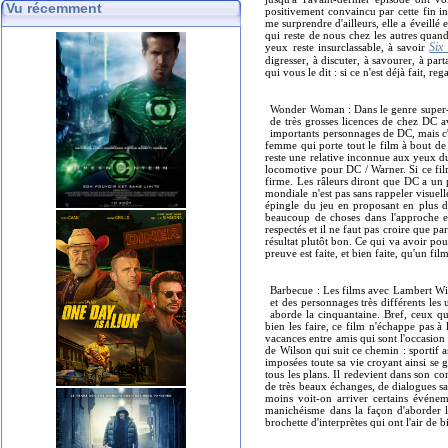
Vu récemment
positivement convaincu par cette fin i
me surprendre d'ailleurs, elle a éveillé 
qui reste de nous chez les autres quand 
Six
yeux reste insurclassable, à savoir
digresser, à discuter, à savourer, à par
qui vous le dit : si ce n'est déjà fait, 
Wonder Woman : Dans le genre super-hé
de très grosses licences de chez DC 
importants personnages de DC, mais c'e
femme qui porte tout le film à bout d
reste une relative inconnue aux yeux du 
locomotive pour DC / Warner. Si ce film
firme. Les râleurs diront que DC a un 
mondiale n'est pas sans rappeler visuel
épingle du jeu en proposant en plus de
beaucoup de choses dans l'approche et
respectés et il ne faut pas croire que p
résultat plutôt bon. Ce qui va avoir pou
preuve est faite, et bien faite, qu'un fil
Barbecue : Les films avec Lambert Wil
et des personnages très différents les 
aborde la cinquantaine. Bref, ceux qui
bien les faire, ce film n'échappe pas à 
vacances entre amis qui sont l'occasion 
de Wilson qui suit ce chemin : sportif as
imposées toute sa vie croyant ainsi se ga
tous les plans. Il redevient dans son com
de très beaux échanges, de dialogues s
moins voit-on arriver certains événem
manichéisme dans la façon d'aborder l
brochette d'interprètes qui ont l'air de b