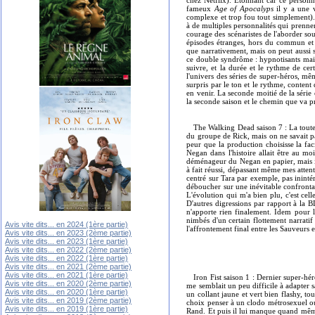
chez Netflix). Étonnant car ce personn
fameux
Age of Apocalyps
il y a une v
complexe et trop fou tout simplement). 
à de multiples personnalités qui prennent
courage des scénaristes de l'aborder sou
épisodes étranges, hors du commun et t
que narrativement, mais on peut aussi s
ce double syndrôme : hypnotisants mais 
suivre, et la durée et le rythme de cer
l'univers des séries de super-héros, mêm
surpris par le ton et le rythme, conte
en venir. La seconde moitié de la série 
la seconde saison et le chemin que va pre
The Walking Dead saison 7 : La toute 
du groupe de Rick, mais on ne savait pa
peur que la production choisisse la fac
Negan dans l'histoire allait être au m
déménageur du Negan en papier, mais il
à fait réussi, dépassant même mes attent
centré sur Tara par exemple, pas ininté
déboucher sur une inévitable confrontati
L'évolution qui m'a bien plu, c'est ce
D'autres digressions par rapport à la
n'apporte rien finalement. Idem pour l
nimbés d'un certain flottement narrati
Avis vite dits... en 2024 (1ère partie)
l'affrontement final entre les Sauveurs
Avis vite dits... en 2023 (2ème partie)
Avis vite dits... en 2023 (1ère partie)
Avis vite dits... en 2022 (2ème partie)
Avis vite dits... en 2022 (1ère partie)
Avis vite dits... en 2021 (2ème partie)
Avis vite dits... en 2021 (1ère partie)
Iron Fist saison 1 : Dernier super-hé
Avis vite dits... en 2020 (2ème partie)
me semblait un peu difficile à adapter
Avis vite dits... en 2020 (1ère partie)
un collant jaune et vert bien flashy, tou
Avis vite dits... en 2019 (2ème partie)
choix penser à un clodo métrosexuel ou
Avis vite dits... en 2019 (1ère partie)
Rand. Et puis il lui manque quand même