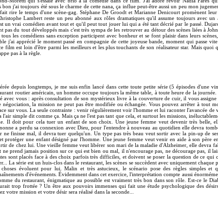
ond-Moretti qui s'essaie avec brio à la comédie dans ce film. J'ai adoré revoir Nadia Farès q
bon j'ai toujours été sous le charme de cette nana, ça influe peut-être aussi un peu mon jugemen
 fait rire le temps d'une scène-gag. Stéphane De Groodt et Marianne Denicourt promènent leur 
 Christophe Lambert reste un peu abonné aux rôles dramatiques qu'il assume toujours avec un 
st un vrai comédien avant tout et qu'il peut tout jouer lui qui a été tant décrié par le passé. Duja
ont pas du tout développés mais c'est très sympa de les retrouver au détour des scènes liées à Jo
 tous les comédiens sans exception participent avec bonheur et se font plaisir dans leurs scènes
le j'ai apprécié le moment passé en compagnie de cette joyeuse bande, moment qui passe vite
e film est loin d'être parmi les meilleurs et les plus touchants de son réalisateur star. Mais quoi 
appe pas à la règle.
rée depuis longtemps, je me suis enfin lancé dans cette toute petite série (5 épisodes d'une vi
estaurant routier américain, un homme occupe toujours la même table, à toute heure de la journé
 avec vous : après consultation de son mystérieux livre à la couverture de cuir, il vous assigne
e négociation, la mission ne peut pas être modifiée ou échangée. Vous pouvez arrêter à tout 
ce sur vous. La seule contrainte : venir régulièrement voir l'homme et lui raconter l'avancée de v
'air simple dit comme ça. Mais ça ne l'est pas tant que cela, et surtout les missions, inéluctableme
mie. Il doit pour cela tuer un enfant de son choix. Une jeune femme veut devenir très belle, 
onne a perdu sa connexion avec Dieu, pour l'entendre à nouveau au quotidien elle devra tomber
r ne finisse mal, il devra tuer quelqu'un. Un type pas très beau veut sortir avec la pin-up de se
t protéger une enfant désigné par l'homme. Une jeune femme veut venir en aide à son père ende
 sortir de chez lui. Une vieille femme veut libérer son mari de la maladie d'Alzheimer, elle devra f
ne prend jamais position sur ce qui est bien ou mal, il n'encourage pas, ne décourage pas, il lais
es sont placés face à des choix parfois très difficiles, et doivent se poser la question de ce qu
... La série est un huis-clos dans le restaurant, les scènes se succèdent avec uniquement chaque 
choses évoluent pour lui. Malin et très astucieux, le scénario pose des règles simples et 
înements d'événements. Évidemment dans cet exercice, l'interprétation compte aussi énormément,
mme du restaurant, énigmatique au possible est vraiment très bon dans son rôle. Est-ce le Diab
ait trop frottée ? Un être aux pouvoirs immenses qui fait une étude psychologique des désir
sez votre mission et votre désir sera réalisé dans la seconde...