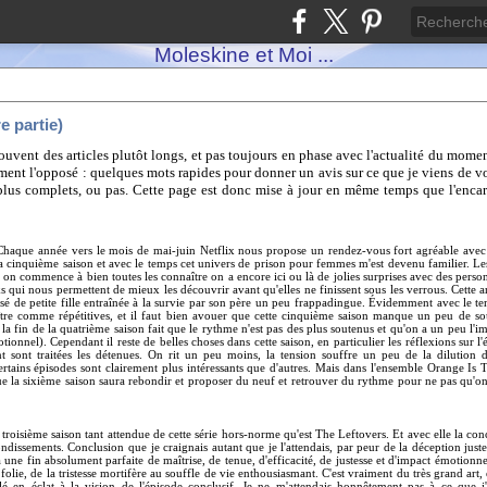
Moleskine et Moi ...
re partie)
souvent des articles plutôt longs, et pas toujours en phase avec l'actualité du momen
ment l'opposé : quelques mots rapides pour donner un avis sur ce que je viens de voi
les plus complets, ou pas. Cette page est donc mise à jour en même temps que l'enc
haque année vers le mois de mai-juin Netflix nous propose un rendez-vous fort agréable avec le
a cinquième saison et avec le temps cet univers de prison pour femmes m'est devenu familier. L
 si on commence à bien toutes les connaître on a encore ici ou là de jolies surprises avec des pers
s qui nous permettent de mieux les découvrir avant qu'elles ne finissent sous les verrous. Cette a
sé de petite fille entraînée à la survie par son père un peu frappadingue. Évidemment avec le tem
e comme répétitives, et il faut bien avouer que cette cinquième saison manque un peu de souff
la fin de la quatrième saison fait que le rythme n'est pas des plus soutenus et qu'on a un peu l'imp
nnel). Cependant il reste de belles choses dans cette saison, en particulier les réflexions sur l'
t sont traitées les détenues. On rit un peu moins, la tension souffre un peu de la dilution de
ertains épisodes sont clairement plus intéressants que d'autres. Mais dans l'ensemble Orange Is 
ue la sixième saison saura rebondir et proposer du neuf et retrouver du rythme pour ne pas qu'on 
troisième saison tant attendue de cette série hors-norme qu'est The Leftovers. Et avec elle la conc
bondissements. Conclusion que je craignais autant que je l'attendais, par peur de la déception j
une fin absolument parfaite de maîtrise, de tenue, d'efficacité, de justesse et d'impact émotionn
a folie, de la tristesse mortifère au souffle de vie enthousiasmant. C'est vraiment du très grand art,
lé en éclat à la vision de l'épisode conclusif. Je ne m'attendais honnêtement pas à ce que j'a