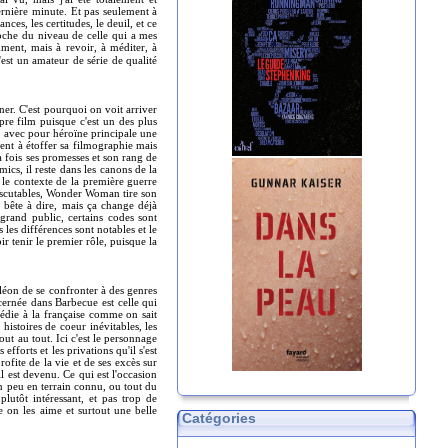
ernière minute. Et pas seulement à
ces, les certitudes, le deuil, et ce
proche du niveau de celle qui a mes
ument, mais à revoir, à méditer, à
c'est un amateur de série de qualité
er. C'est pourquoi on voit arriver
re film puisque c'est un des plus
re avec pour héroïne principale une
nt à étoffer sa filmographie mais
la fois ses promesses et son rang de
cs, il reste dans les canons de la
le contexte de la première guerre
discutables, Wonder Woman tire son
e bête à dire, mais ça change déjà
grand public, certains codes sont
les différences sont notables et le
r tenir le premier rôle, puisque la
léon de se confronter à des genres
ncernée dans Barbecue est celle qui
médie à la française comme on sait
histoires de coeur inévitables, les
ut au tout. Ici c'est le personnage
efforts et les privations qu'il s'est
rofite de la vie et de ses excès sur
il est devenu. Ce qui est l'occasion
n peu en terrain connu, ou tout du
lutôt intéressant, et pas trop de
on les aime et surtout une belle
Catégories