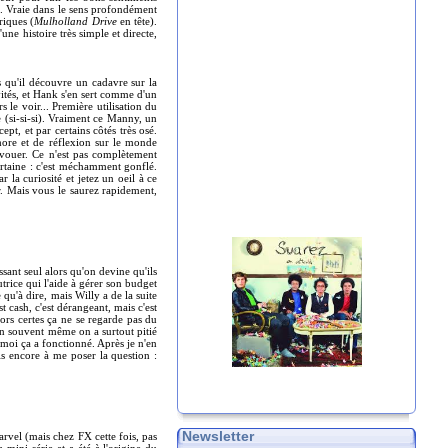
e. Vraie dans le sens profondément
riques (
Mulholland Drive
en tête).
ne histoire très simple et directe,
 qu'il découvre un cadavre sur la
vités, et Hank s'en sert comme d'un
s le voir... Première utilisation du
e (si-si-si). Vraiment ce Manny, un
pt, et par certains côtés très osé.
hore et de réflexion sur le monde
avouer. Ce n'est pas complètement
ertaine : c'est méchamment gonflé.
 la curiosité et jetez un oeil à ce
. Mais vous le saurez rapidement,
ssant seul alors qu'on devine qu'ils
trice qui l'aide à gérer son budget
qu'à dire, mais Willy a de la suite
t cash, c'est dérangeant, mais c'est
lors certes ça ne se regarde pas du
en souvent même on a surtout pitié
 moi ça a fonctionné. Après je n'en
uis encore à me poser la question :
Newsletter
rvel (mais chez FX cette fois, pas