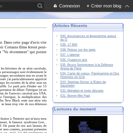
Connexion
+
Créer mon blog
Articles Récents
540. Assonances et lipogramme autour
du O
t. Dans cette page d'avis vite
539. 17 860
r. Certains films feront peut-
538. Retour sur les tapis
art "Vu récemment" qui pointe
537. L'attente
536. Quatorze ans
535. Bruce Springsteen à la Défense
Arena de Paris
s héroïnes de sa série carcérale,
es personnages sont évidemment le
534. Carte de voeux, Pangramme et Des
onnages secondaires mis en avant le
Hommes en Gris
nnée j'ai particulièrement apprécié
533. Stephan Eicher à l'Eden de
ps les recettes de la série sont un
Sausheim
le. Le parti pris d'étaler sur 13
ression de diluer l'intrigue (et en
532. Alphabet et mots désuets
état de l'univers carcéral aux USA,
531. Bonne fête Papi
 l'intrigue, la multiplication des
The New Black reste une série très
se lasse trop vite de nos détenues
Lectures du moment
lusion à l'histoire qui m'aura tenu
ustement, le fameux syndrome
Lost
...
el. On passe du rire aux larmes, de
 et mes craintes, pourtant présentes
i vu, mais j'ai été totalement et