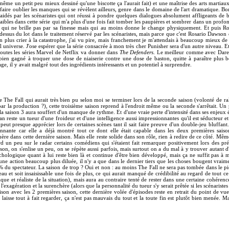
e un petit peu mieux dessiné qu'une biscotte ça l'aurait fait) et une maîtrise des arts martiaux
faire oublier les manques qui se révèlent ailleurs, genre dans le domaine de l'art dramatique. Bon 
é aidés par les scénaristes qui ont réussi à pondre quelques dialogues absolument affligeants de b
faibles dans cette série qui m'a plus d'une fois fait tomber les paupières et sombrer dans un prof
qui ne brille pas par sa finesse mais qui au moins donne le change physiquement. Et puis R
essus du lot dans le traitement réservé par les scénaristes, mais parce que c'est Rosario Dawson 
n plus crier à la catastrophe, j'ai vu pire, mais franchement je m'attendais à beaucoup mieux de 
l universe. J'ose espérer que la série consacrée à mon très cher Punisher sera d'un autre niveau. Et
toutes les séries Marvel de Netflix va donner dans
The Defenders
. Le meilleur comme avec Dare
t bien gagné à troquer une dose de niaiserie contre une dose de baston, quitte à paraître plus b
ge, il y avait malgré tout des ingrédients intéressants et un potentiel à surprendre.
e The Fall qui aurait très bien pu selon moi se terminer lors de la seconde saison (volonté de ra
r la production ?), cette troisième saison reprend à l'endroit même ou la seconde s'arrêtait. Un
 la saison 3 aura souffert d'un manque de rythme. Et d'une vraie perte d'intensité dans ses enjeux
n reste un tueur d'une froideur et d'une intelligence aussi impressionnantes qu'il est séducteur e
eut presque apprécier lors de certaines scènes tant il sait faire preuve d'un double-jeu bluffan
nnante car elle a déjà montré tout ce dont elle était capable dans les deux premières saiso
ère dans cette dernière saison. Mais elle reste solide dans son rôle, rien à redire de ce côté. Mê
un peu sur le radar certains comédiens qui s'étaient fait remarquer positivement lors des préc
son, on s'enlise un peu, on se répète aussi parfois, mais surtout on a du mal à y trouver autant
ologique quant à lui reste bien là et continue d'être bien développé, mais ça ne suffit pas à 
une action beaucoup plus diluée, il n'y a que dans le dernier tiers que les choses bougent vrai
% du spectateur. La saison de trop ? Oui et non : au moins The Fall ne sera pas tombée dans le pi
u et soit insaisissable une fois de plus, ce qui aurait manqué de crédibilité au regard de tout ce 
que et réaliste de la situation), mais aura au contraire tenté de rester dans une certaine cohérence
 l'exagération et la surenchère (alors que la personnalité du tueur s'y serait prêtée si les scénarist
son avec les 2 premières saison, cette dernière volée d'épisodes reste en retrait du point de vue 
laisse tout à fait regarder, ça n'est pas mauvais du tout et la toute fin est plutôt bien menée. M