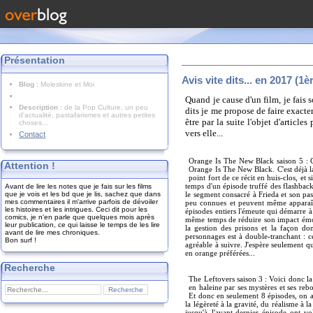
Présentation
Avis vite dits... en 2017 (1è
Blog
: Moleskine et Moi
Quand je cause d'un film, je fais 
Description
: de la Pop Culture, un peu
dits je me propose de faire exacte
d'actualité, pastafarismes et autres petites
être par la suite l'objet d'artic
choses...
vers elle...
Contact
Orange Is The New Black saison 5 : C
Attention !
Orange Is The New Black. C'est déjà l
point fort de ce récit en huis-clos, et
Avant de lire les notes que je fais sur les films
temps d'un épisode truffé des flashback
que je vois et les bd que je lis, sachez que dans
le segment consacré à Frieda et son pas
mes commentaires il m'arrive parfois de dévoiler
peu connues et peuvent même apparaîtr
les histoires et les intrigues. Ceci dit pour les
épisodes entiers l'émeute qui démarre à 
comics, je n'en parle que quelques mois après
même temps de réduire son impact émotio
leur publication, ce qui laisse le temps de les lire
la gestion des prisons et la façon don
avant de lire mes chroniques.
personnages est à double-tranchant : c
Bon surf !
agréable à suivre. J'espère seulement q
en orange préférées...
Recherche
The Leftovers saison 3 : Voici donc la 
en haleine par ses mystères et ses re
Et donc en seulement 8 épisodes, on a 
la légèreté à la gravité, du réalisme à l
jusqu'à l'avant-dernier épisode ont vo