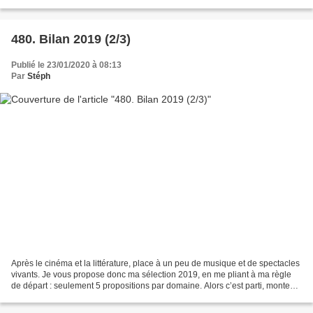
pas partir dans tous les...
480. Bilan 2019 (2/3)
Publié le 23/01/2020 à 08:13
Par
Stéph
Après le cinéma et la littérature, place à un peu de musique et de spectacles
vivants. Je vous propose donc ma sélection 2019, en me pliant à ma règle
de départ : seulement 5 propositions par domaine. Alors c’est parti, montez
le son et envoyez les basses...