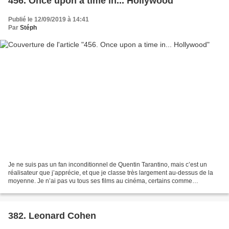
456. Once upon a time in... Hollywood
Publié le 12/09/2019 à 14:41
Par
Stéph
Je ne suis pas un fan inconditionnel de Quentin Tarantino, mais c’est un
réalisateur que j’apprécie, et que je classe très largement au-dessus de la
moyenne. Je n’ai pas vu tous ses films au cinéma, certains comme
Boulevard de la Mort ou Inglourious Basterds...
382. Leonard Cohen