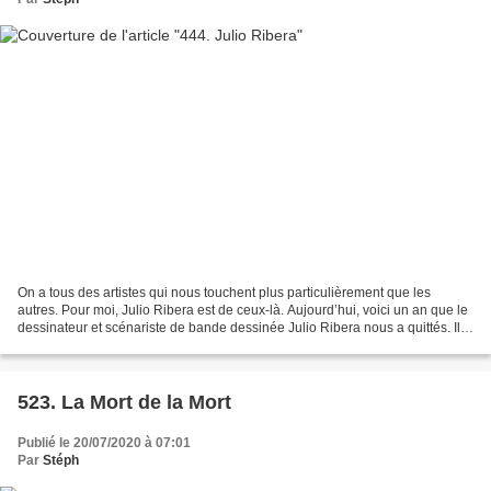
On a tous des artistes qui nous touchent plus particulièrement que les
autres. Pour moi, Julio Ribera est de ceux-là. Aujourd’hui, voici un an que le
dessinateur et scénariste de bande dessinée Julio Ribera nous a quittés. Il
avait 91 ans. Si je n’en...
523. La Mort de la Mort
Publié le 20/07/2020 à 07:01
Par
Stéph