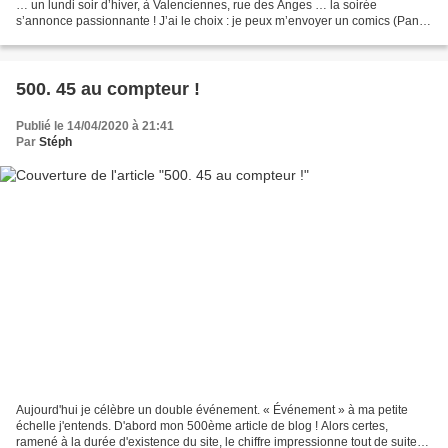
… un lundi soir d’hiver, à Valenciennes, rue des Anges … la soirée
s’annonce passionnante ! J’ai le choix : je peux m’envoyer un comics (Panini
vient tout juste de reprendre la licence...
500. 45 au compteur !
Publié le 14/04/2020 à 21:41
Par
Stéph
Aujourd'hui je célèbre un double événement. « Événement » à ma petite
échelle j'entends. D'abord mon 500ème article de blog ! Alors certes,
ramené à la durée d'existence du site, le chiffre impressionne tout de suite