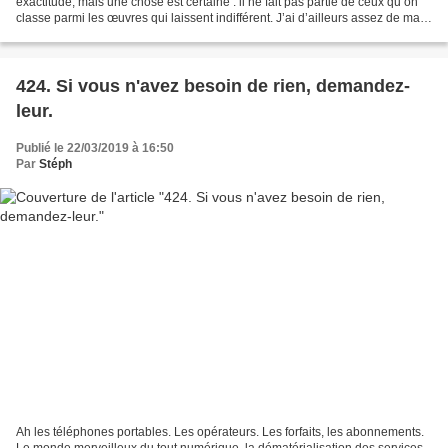
exactitude, mais une chose est certaine : il ne fait pas partie de ceux qu’on
classe parmi les œuvres qui laissent indifférent. J’ai d’ailleurs assez de mal
à synthétiser et ordonner...
424. Si vous n'avez besoin de rien, demandez-
leur.
Publié le 22/03/2019 à 16:50
Par
Stéph
Ah les téléphones portables. Les opérateurs. Les forfaits, les abonnements.
Le monde merveilleux du tout numérique, la dématérialisation des services,