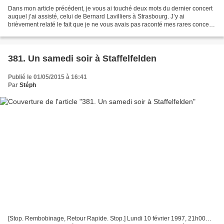
Dans mon article précédent, je vous ai touché deux mots du dernier concert
auquel j’ai assisté, celui de Bernard Lavilliers à Strasbourg. J’y ai
brièvement relaté le fait que je ne vous avais pas raconté mes rares concerts
précédents, les trop rares que...
381. Un samedi soir à Staffelfelden
Publié le 01/05/2015 à 16:41
Par
Stéph
[Stop. Rembobinage, Retour Rapide. Stop.] Lundi 10 février 1997, 21h00…