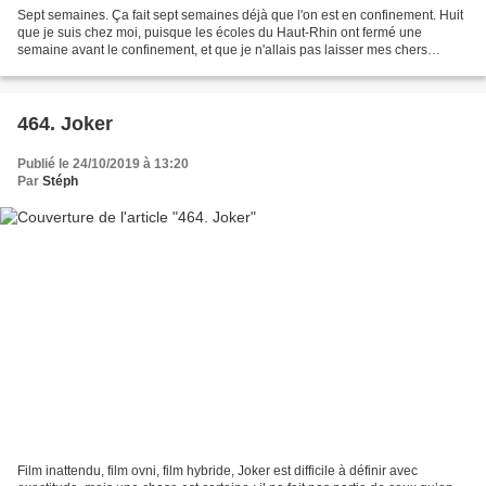
Sept semaines. Ça fait sept semaines déjà que l'on est en confinement. Huit
que je suis chez moi, puisque les écoles du Haut-Rhin ont fermé une
semaine avant le confinement, et que je n'allais pas laisser mes chers
enfants seuls à la maison. J'avais pensé...
464. Joker
Publié le 24/10/2019 à 13:20
Par
Stéph
Film inattendu, film ovni, film hybride, Joker est difficile à définir avec