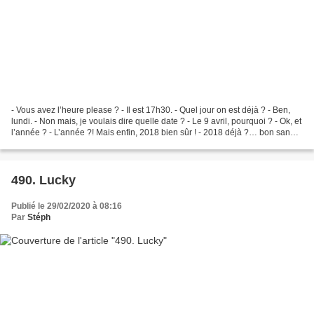
- Vous avez l’heure please ? - Il est 17h30. - Quel jour on est déjà ? - Ben,
lundi. - Non mais, je voulais dire quelle date ? - Le 9 avril, pourquoi ? - Ok, et
l’année ? - L’année ?! Mais enfin, 2018 bien sûr ! - 2018 déjà ?… bon sang,
il semblerait...
490. Lucky
Publié le 29/02/2020 à 08:16
Par
Stéph