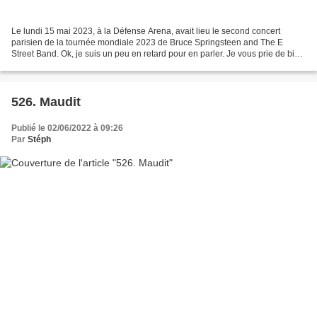
Le lundi 15 mai 2023, à la Défense Arena, avait lieu le second concert
parisien de la tournée mondiale 2023 de Bruce Springsteen and The E
Street Band. Ok, je suis un peu en retard pour en parler. Je vous prie de bien
vouloir m’en excuser. Mais mieux...
526. Maudit
Publié le 02/06/2022 à 09:26
Par
Stéph