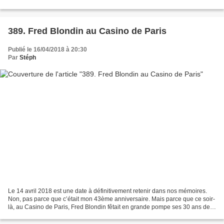
moins. Figurez-vous que mon premier...
389. Fred Blondin au Casino de Paris
Publié le 16/04/2018 à 20:30
Par
Stéph
Le 14 avril 2018 est une date à définitivement retenir dans nos mémoires.
Non, pas parce que c’était mon 43ème anniversaire. Mais parce que ce soir-
là, au Casino de Paris, Fred Blondin fêtait en grande pompe ses 30 ans de
carrière, avec un concert rien...