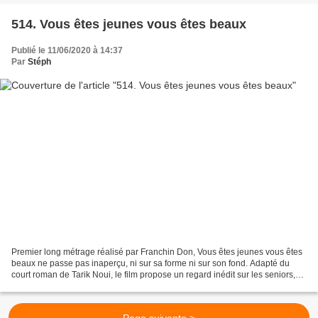
514. Vous êtes jeunes vous êtes beaux
Publié le 11/06/2020 à 14:37
Par
Stéph
Premier long métrage réalisé par Franchin Don, Vous êtes jeunes vous êtes
beaux ne passe pas inaperçu, ni sur sa forme ni sur son fond. Adapté du
court roman de Tarik Noui, le film propose un regard inédit sur les seniors,
cru et sans concession, plutôt...
Page suivante >