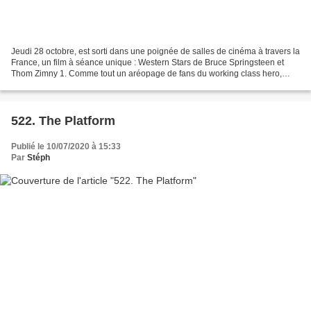
Jeudi 28 octobre, est sorti dans une poignée de salles de cinéma à travers la
France, un film à séance unique : Western Stars de Bruce Springsteen et
Thom Zimny 1. Comme tout un aréopage de fans du working class hero,
j’étais évidemment au rendez-vous,...
522. The Platform
Publié le 10/07/2020 à 15:33
Par
Stéph