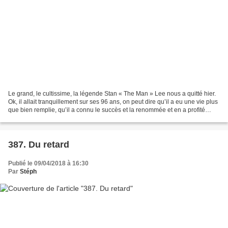
Le grand, le cultissime, la légende Stan « The Man » Lee nous a quitté hier.
Ok, il allait tranquillement sur ses 96 ans, on peut dire qu’il a eu une vie plus
que bien remplie, qu’il a connu le succès et la renommée et en a profité
longtemps. C’est vrai,...
387. Du retard
Publié le 09/04/2018 à 16:30
Par
Stéph