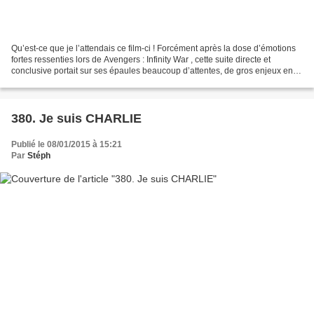
Qu’est-ce que je l’attendais ce film-ci ! Forcément après la dose d’émotions
fortes ressenties lors de Avengers : Infinity War , cette suite directe et
conclusive portait sur ses épaules beaucoup d’attentes, de gros enjeux en
termes de résolutions d’intrigues...
380. Je suis CHARLIE
Publié le 08/01/2015 à 15:21
Par
Stéph