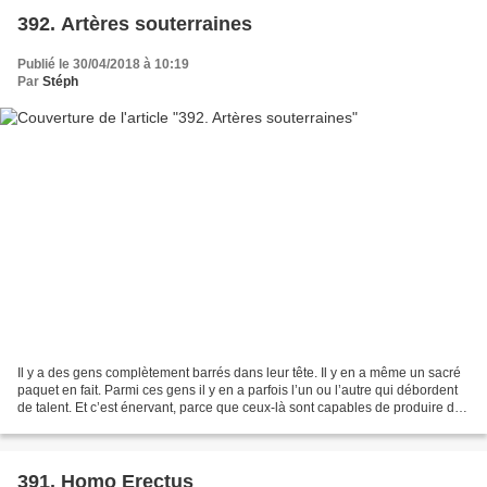
392. Artères souterraines
Publié le 30/04/2018 à 10:19
Par
Stéph
Il y a des gens complètement barrés dans leur tête. Il y en a même un sacré
paquet en fait. Parmi ces gens il y en a parfois l’un ou l’autre qui débordent
de talent. Et c’est énervant, parce que ceux-là sont capables de produire des
œuvres qui cumulent...
391. Homo Erectus