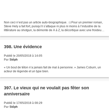
Non ceci n’est pas un article auto-biographique. :-) Pour un premier roman,
Steve Hely a fait fort, puisqu’il s’attaque ni plus ni moins à l’industrie de la
littérature au shotgun, la démonte de A à Z, la décortique avec une froideur
et un cynisme sans...
398. Une évidence
Publié le 20/05/2018 à 14:05
Par
Stéph
« Un bout de téton n’a jamais fait de mal à personne. » James Coburn, un
acteur de légende et un type bien.
397. Le vieux qui ne voulait pas fêter son
anniversaire
Publié le 17/05/2018 à 08:29
Par
Stéph