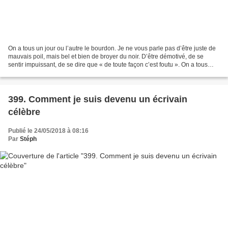
On a tous un jour ou l’autre le bourdon. Je ne vous parle pas d’être juste de
mauvais poil, mais bel et bien de broyer du noir. D’être démotivé, de se
sentir impuissant, de se dire que « de toute façon c’est foutu ». On a tous
connu ça. On connaît tous...
399. Comment je suis devenu un écrivain
célèbre
Publié le 24/05/2018 à 08:16
Par
Stéph