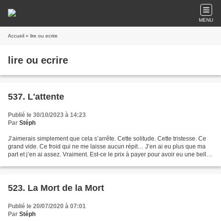
MENU
Accueil
» lire ou ecrire
lire ou ecrire
537. L'attente
Publié le 30/10/2023 à 14:23
Par
Stéph
J’aimerais simplement que cela s’arrête. Cette solitude. Cette tristesse. Ce
grand vide. Ce froid qui ne me laisse aucun répit… J’en ai eu plus que ma
part et j’en ai assez. Vraiment. Est-ce le prix à payer pour avoir eu une belle
vie ? Ou dois-je payer...
523. La Mort de la Mort
Publié le 20/07/2020 à 07:01
Par
Stéph