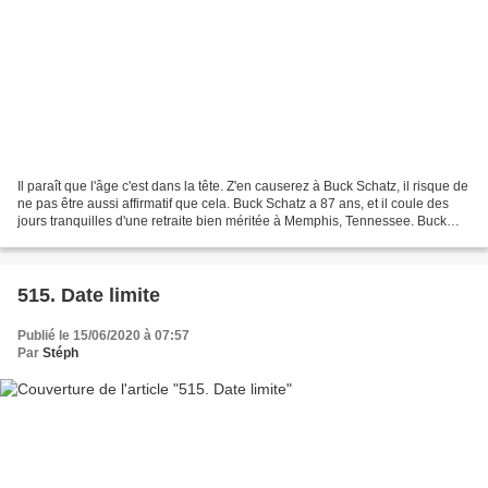
Il paraît que l'âge c'est dans la tête. Z'en causerez à Buck Schatz, il risque de
ne pas être aussi affirmatif que cela. Buck Schatz a 87 ans, et il coule des
jours tranquilles d'une retraite bien méritée à Memphis, Tennessee. Buck
Schatz est une légende...
515. Date limite
Publié le 15/06/2020 à 07:57
Par
Stéph