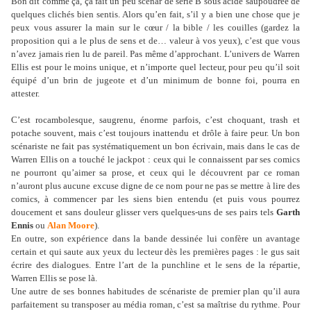
Bon dit comme ça, ça fait un peu scénar de série B sous acide saupoudrée de
quelques clichés bien sentis. Alors qu’en fait, s’il y a bien une chose que je
peux vous assurer la main sur le cœur / la bible / les couilles (gardez la
proposition qui a le plus de sens et de… valeur à vos yeux), c’est que vous
n’avez jamais rien lu de pareil. Pas même d’approchant. L’univers de Warren
Ellis est pour le moins unique, et n’importe quel lecteur, pour peu qu’il soit
équipé d’un brin de jugeote et d’un minimum de bonne foi, pourra en
attester.
C’est rocambolesque, saugrenu, énorme parfois, c’est choquant, trash et
potache souvent, mais c’est toujours inattendu et drôle à faire peur. Un bon
scénariste ne fait pas systématiquement un bon écrivain, mais dans le cas de
Warren Ellis on a touché le jackpot : ceux qui le connaissent par ses comics
ne pourront qu’aimer sa prose, et ceux qui le découvrent par ce roman
n’auront plus aucune excuse digne de ce nom pour ne pas se mettre à lire des
comics, à commencer par les siens bien entendu (et puis vous pourrez
doucement et sans douleur glisser vers quelques-uns de ses pairs tels
Garth
Ennis
ou
Alan Moore
).
En outre, son expérience dans la bande dessinée lui confère un avantage
certain et qui saute aux yeux du lecteur dès les premières pages : le gus sait
écrire des dialogues. Entre l’art de la punchline et le sens de la répartie,
Warren Ellis se pose là.
Une autre de ses bonnes habitudes de scénariste de premier plan qu’il aura
parfaitement su transposer au média roman, c’est sa maîtrise du rythme. Pour