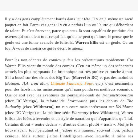
Il y a des gens complètement barrés dans leur tête. Il y en a même un sacré
paquet en fait. Parmi ces gens il y en a parfois l’un ou l’autre qui débordent
de talent. Et c’est énervant, parce que ceux-là sont capables de produire des
œuvres qui cumulent tout ce qui fait qu’on ne peut qu’aimer. Je pense que le
génie est une forme avancée de folie. Et
Warren Ellis
est un génie. Ou un
fou. À vous de choisir ce qui le décrit le mieux.
Pour les non-adeptes de comics je fais les présentations rapidement. Car
Warren Ellis vient du monde des comics. C’en est même un des scénaristes
actuels les plus marquants. Le britannique est très prolixe et touche-à-tout.
S’il a bossé sur des séries des Big Two (
Marvel
&
DC
) et pas des moindres
(
Batman
,
JLA
,
Iron Man
,
Ultimate Fantastic Four
, etc.), c’est néanmoins
pour des labels moins mainstreams qu’il aura pondu ses meilleurs scénarios.
Que ce soit avec les aventures du journaliste-punk de
Transmetropolitan
(chez DC-
Vertigo
), la refonte de
Stormwatch
puis les débuts de
The
Authority
(chez
Wildstorm
), un run court mais intéressant sur
Hellblazer
(chez DC-Vertigo) ou la sublime série
Planetary
(chez Wildstorm), Warren
Ellis a des idées à revendre et un style de narration qui n’appartient qu’à lui.
Certains diront « rentre dedans », d’autres diront plutôt « trash ». Moi je le
trouve avant tout percutant et j’adore son humour, souvent noir, parfois
cynique. Mais surtout j’aime l’intelligence avec laquelle il mène ses