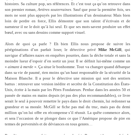
histoires. Sa culture pop, ses références. Et c’est tout ça qu’on retrouve dans
son premier roman,
Artères souterraines
. Sauf que pour la première fois, ses
mots ne sont plus appuyés par les illustrations d’un dessinateur. Mais bien
loin de perdre en force, Ellis démontre que son talent d’écrivain et de
narrateur il ne le doit qu’à lui seul. Et que ses mots savent produire un effet
bœuf, avec ou sans dessins comme support visuel.
Alors de quoi ça parle ? Eh bien Ellis nous propose de suivre les
pérégrinations d’un parfait loser, le détective privé
Mike McGill
, qui
navigue d’affaires nazes en enquêtes pourries, dans la dèche totale et sans la
moindre lueur d’espoir d’en sortir un jour. Il se définit lui-même comme un
«
aimant à merde
». Ça situe le bonhomme. Tout va changer quand débarque
dans sa vie de paumé, rien moins qu’un haut responsable de la sécurité de la
Maison Blanche. Il a pour le détective une mission qui sort des sentiers
battus : retrouver une version inédite et secrète de la Constitution des États-
Unis, écrite à la main par les Pères Fondateurs. Perdue dans les années 50 et
passée de mains en mains depuis (et pas des plus recommandables), ce livre
serait le seul à pouvoir remettre le pays dans le droit chemin, lui redonner sa
grandeur et sa morale. McGill se fiche pas mal du truc, mais pas du demi
million qu’on lui offre en récompense s’il réussit. La quête commence alors,
et sera l’occasion de se plonger dans ce que l’Amérique propose de pire en
termes de perversités et de déviances en tous genres…