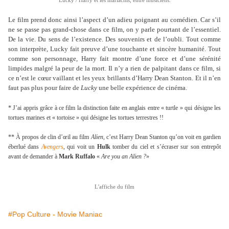
Lucky / Harry et les mariachis, entre musiciens.
Le film prend donc ainsi l’aspect d’un adieu poignant au comédien. Car s’il
ne se passe pas grand-chose dans ce film, on y parle pourtant de l’essentiel.
De la vie. Du sens de l’existence. Des souvenirs et de l’oubli. Tout comme
son interprète, Lucky fait preuve d’une touchante et sincère humanité. Tout
comme son personnage, Harry fait montre d’une force et d’une sérénité
limpides malgré la peur de la mort. Il n’y a rien de palpitant dans ce film, si
ce n’est le cœur vaillant et les yeux brillants d’Harry Dean Stanton. Et il n’en
faut pas plus pour faire de
Lucky
une belle expérience de cinéma.
* J’ai appris grâce à ce film la distinction faite en anglais entre « turtle » qui désigne les
tortues marines et « tortoise » qui désigne les tortues terrestres !!
** À propos de clin d’œil au film
Alien
, c’est Harry Dean Stanton qu’on voit en gardien
éberlué dans
Avengers
, qui voit un
Hulk
tomber du ciel et s’écraser sur son entrepôt
avant de demander à
Mark Ruffalo
«
Are you an Alien ?
»
L'affiche du film
#Pop Culture - Movie Maniac