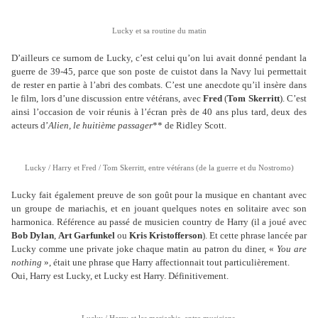
Lucky et sa routine du matin
D’ailleurs ce surnom de Lucky, c’est celui qu’on lui avait donné pendant la
guerre de 39-45, parce que son poste de cuistot dans la Navy lui permettait
de rester en partie à l’abri des combats. C’est une anecdote qu’il insère dans
le film, lors d’une discussion entre vétérans, avec
Fred
(
Tom Skerritt
). C’est
ainsi l’occasion de voir réunis à l’écran près de 40 ans plus tard, deux des
acteurs d’
Alien, le huitième passager
** de Ridley Scott.
Lucky / Harry et Fred / Tom Skerritt, entre vétérans (de la guerre et du Nostromo)
Lucky fait également preuve de son goût pour la musique en chantant avec
un groupe de mariachis, et en jouant quelques notes en solitaire avec son
harmonica. Référence au passé de musicien country de Harry (il a joué avec
Bob Dylan
,
Art Garfunkel
ou
Kris Kristofferson
). Et cette phrase lancée par
Lucky comme une private joke chaque matin au patron du diner, «
You are
nothing
», était une phrase que Harry affectionnait tout particulièrement.
Oui, Harry est Lucky, et Lucky est Harry. Définitivement.