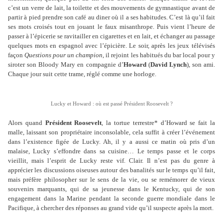
c’est un verre de lait, la toilette et des mouvements de gymnastique avant de
partir à pied prendre son café au diner où il a ses habitudes. C’est là qu’il fait
ses mots croisés tout en jouant le faux misanthrope. Puis vient l’heure de
passer à l’épicerie se ravitailler en cigarettes et en lait, et échanger au passage
quelques mots en espagnol avec l’épicière. Le soir, après les jeux télévisés
façon
Questions pour un champion
, il rejoint les habitués du bar local pour y
siroter son Bloody Mary en compagnie d’
Howard
(
David Lynch
), son ami.
Chaque jour suit cette trame, réglé comme une horloge.
Lucky et Howard : où est passé Président Roosevelt ?
Alors quand
Président Roosevelt
, la tortue terrestre* d’Howard se fait la
malle, laissant son propriétaire inconsolable, cela suffit à créer l’événement
dans l’existence figée de Lucky. Ah, il y a aussi ce matin où pris d’un
malaise, Lucky s’effondre dans sa cuisine… Le temps passe et le corps
vieillit, mais l’esprit de Lucky reste vif. Clair. Il n’est pas du genre à
apprécier les discussions oiseuses autour des banalités sur le temps qu’il fait,
mais préfère philosopher sur le sens de la vie, ou se remémorer de vieux
souvenirs marquants, qui de sa jeunesse dans le Kentucky, qui de son
engagement dans la Marine pendant la seconde guerre mondiale dans le
Pacifique, à chercher des réponses au grand vide qu’il suspecte après la mort.