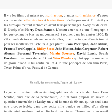
Il y a les films qui misent tout
sur l’action
, d’autres
sur l’ambiance
, d’autres
encore sur de
belles histoires
et
les émotions
qu’elles procurent. Et puis il y a
les films qui mettent d’abord en avant leurs personnages.
Lucky
est de ceux-
là.
Lucky
c’est
Harry Dean Stanton
. L’acteur américain a une filmographie
longue comme le bras, ayant commencé à tourner dans les années 1950. Et
s’il cumule de très nombreux seconds rôles, il peut se targuer d’avoir tourné
pour les meilleurs réalisateurs. Jugez plutôt :
Sam Peckinpah
,
John Milius
,
Francis Ford Coppola
,
Ridley Scott
,
John Huston
,
John Carpenter
,
Robert
Altman
,
Bertrand Tavernier
,
Martin Scorsese
,
David Lynch
,
Frank
Darabont
… excusez du peu ! C’est
Wim Wenders
qui lui apporte son heure
de gloire quand il lui confie en 1984 le rôle principal de son film
Paris,
Texas
, Palme d’or au Festival de Cannes.
Un café, des mots croisés, l'esprit vif : Lucky.
Largement inspiré d’éléments biographiques de la vie de Harry Dean
Stanton, ainsi que de sa personnalité, le film nous propose de suivre le
quotidien immuable de Lucky, un vieil homme de 90 ans, qui vit seul dans
une bicoque isolée, dans une petite ville perdue au milieu d’un désert
indéterminé, quelque part au fin fond des States. Chaque matin au réveil