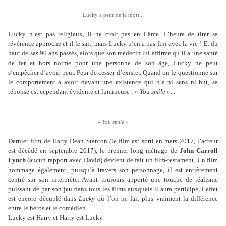
Lucky a peur de la mort...
Lucky n’est pas religieux, il ne croit pas en l’âme. L’heure de tirer sa
révérence approche et il le sait, mais Lucky n’en a pas fini avec la vie ! Et du
haut de ses 90 ans passés, alors que son médecin lui affirme qu’il a une santé
de fer et hors norme pour une personne de son âge, Lucky ne peut
s’empêcher d’avoir peur. Peur de cesser d’exister. Quand on le questionne sur
le comportement à avoir devant une existence qui n’a ni sens ni but, sa
réponse est cependant évidente et lumineuse : «
Y
ou smile
»...
«
Y
ou smile
»
Dernier film de Harry Dean Stanton (le film est sorti en mars 2017, l’acteur
est décédé en septembre 2017), le premier long métrage de
John Carroll
Lynch
(aucun rapport avec David) devient de fait un film-testament. Un film
hommage également, puisqu’à travers son personnage, il est entièrement
centré sur son interprète. Ayant toujours apporté une touche de réalisme
puissant de par son jeu dans tous les films auxquels il aura participé, l’effet
est encore décuplé dans
Lucky
où l’on ne fait plus vraiment la différence
entre le héros et le comédien.
Lucky est Harry et Harry est Lucky.