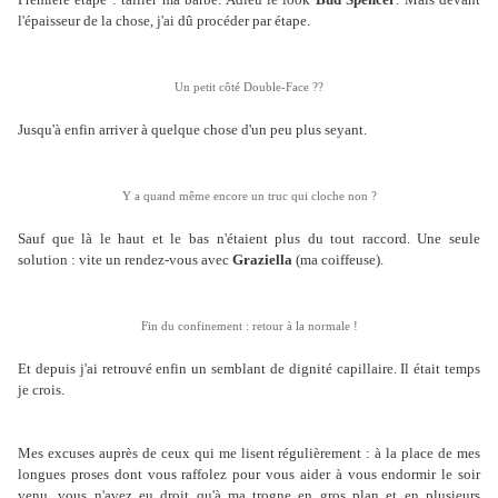
l'épaisseur de la chose, j'ai dû procéder par étape.
Un petit côté Double-Face ??
Jusqu'à enfin arriver à quelque chose d'un peu plus seyant.
Y a quand même encore un truc qui cloche non ?
Sauf que là le haut et le bas n'étaient plus du tout raccord. Une seule
solution : vite un rendez-vous avec
Graziella
(ma coiffeuse).
Fin du confinement : retour à la normale !
Et depuis j'ai retrouvé enfin un semblant de dignité capillaire. Il était temps
je crois.
Mes excuses auprès de ceux qui me lisent régulièrement : à la place de mes
longues proses dont vous raffolez pour vous aider à vous endormir le soir
venu, vous n'avez eu droit qu'à ma trogne en gros plan et en plusieurs