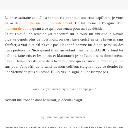
La crise sanitaire actuelle a surtout été pour moi une crise capillaire, je vous
en ai déjà
touché un mot précédemment
. Ce fut même à l'origine d'un
moment de doute
quant à ce qu'il convenait pour moi de décider.
Et puis voilà une semaine j'ai rencontré sur la route un ami que je n'avais
plus vu depuis plus de trois mois, on s'est juste croisé en sens inverses sans
s'arrêter, à vrai dire s'il n'avait pas klaxonné comme un dingo (c'est un des
trucs préférés de
Nico
quand il est au volant : mettre du
AC/DC
à fond les
ballons, faire crisser les pneus et klaxonner) je ne l'aurais sans doute même
pas vu. Toujours est-il que dans la demi-heure qui s'ensuivit, il m'envoyait un
sms pour s'enquérir de la santé de mon coiffeur, craignant que ce dernier fut
une victime de plus du covid-19. J'y vis un signe qui ne trompe pas.
Vous le voyez aussi le signe qui ne trompe pas ?
Avisant ma tronche dans le miroir, je décidai d'agir.
Agir oui, mais par où commencer ?
Première étape : tailler ma barbe. Adieu le look
Bud Spencer
. Mais devant