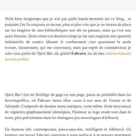
Voilà bien longtemps que je n'ai pas parlé bande-dessinée sur ce blog... et
pourtant j'en lis toujours et encore, plus et plus vite que je ne trouve de place
sur les étagères de mes bibliothèques soit dit en passant, mais ça c'est une
autre histoire. Alors certes ces derniers temps je me suis englouti une quantité
industrielle de comics (durant le confinement c'est quasiment la seule
lecture, bizarrement, qui me convenait), mais par esprit de contradiction je
vais vous parler de
Open Bar
, du génial
Fabcaro
, un de mes
auteurs français
actuels préféré
.
Open Bar
c'est un florilège de gags en une page, parus au préalable dans les
Inrockuptibles
, où Fabcaro laisse libre cours à son sens de l'ironie et de
l'absurde. Composés de dessins assez statiques, voire même d'une succession
de vignettes graphiquement identiques, l'humour se loge avant tout dans le
texte, plus précisément dans les dialogues (ou monologues d'ailleurs).
Un humour très contemporain, pince-sans-rire, intelligent et référencé. Un
humour par lequel Fabcaro s'autorise à nous parler et à se moquer gentiment