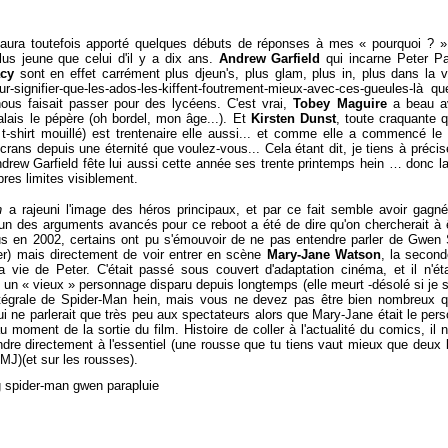
'aura toutefois apporté quelques débuts de réponses à mes « pourquoi ? ».
plus jeune que celui d'il y a dix ans.
Andrew Garfield
qui incarne Peter P
cy
sont en effet carrément plus djeun's, plus glam, plus in, plus dans la v
our-signifier-que-les-ados-les-kiffent-foutrement-mieux-avec-ces-gueules-là 
nous faisait passer pour des lycéens. C'est vrai,
Tobey Maguire
a beau av
lais le pépère (oh bordel, mon âge...). Et
Kirsten Dunst
, toute craquante q
 t-shirt mouillé) est trentenaire elle aussi... et comme elle a commencé l
écrans depuis une éternité que voulez-vous... Cela étant dit, je tiens à précis
ndrew Garfield fête lui aussi cette année ses trente printemps hein … donc l
pres limites visiblement.
n
a rajeuni l'image des héros principaux, et par ce fait semble avoir gagné
 un des arguments avancés pour ce reboot a été de dire qu'on chercherait à êt
s en 2002, certains ont pu s'émouvoir de ne pas entendre parler de Gwen S
er) mais directement de voir entrer en scène
Mary-Jane Watson
, la second
vie de Peter. C'était passé sous couvert d'adaptation cinéma, et il n'ét
 « vieux » personnage disparu depuis longtemps (elle meurt -désolé si je sp
l'intégrale de Spider-Man hein, mais vous ne devez pas être bien nombreu
 ne parlerait que très peu aux spectateurs alors que Mary-Jane était le pers
moment de la sortie du film. Histoire de coller à l'actualité du comics, il n
dre directement à l'essentiel (une rousse que tu tiens vaut mieux que deux
MJ)(et sur les rousses).