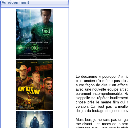
Vu récemment
Le deuxième « pourquoi ? » n'a 
plus ancien n'a même pas dix a
autre façon de dire « on efface
avec une nouvelle équipe artist
purement incompréhensible. Rac
s'appelle se répéter inutileme
chose près le même film qui 
version. Ça n'est pas la meill
doigts du foutage de gueule o
Mais bon, je ne suis pas un gar
me disant : les mecs de la pro