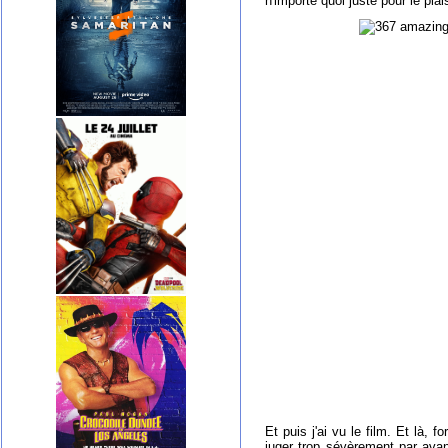
n'importe quoi juste pour le pl
Et puis j'ai vu le film. Et là,
juger trop sévèrement par avanc