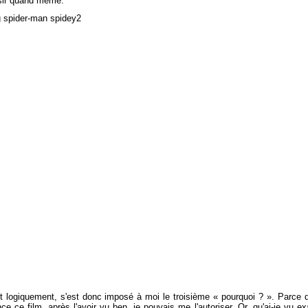
aisir quand même.
 fort logiquement, s'est donc imposé à moi le troisième « pourquoi ? ». Parce q
e ce film, après l'avoir vu ben, je pouvais me l'autoriser. Or, qu'ai-je vu 