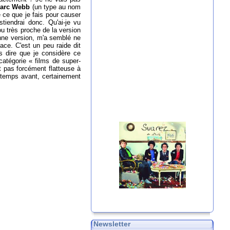
arc Webb
(un type au nom
e ce que je fais pour causer
stiendrai donc. Qu'ai-je vu
u très proche de la version
ienne version, m'a semblé ne
cace. C'est un peu raide dit
s dire que je considère ce
tégorie « films de super-
t pas forcément flatteuse à
e temps avant, certainement
Newsletter