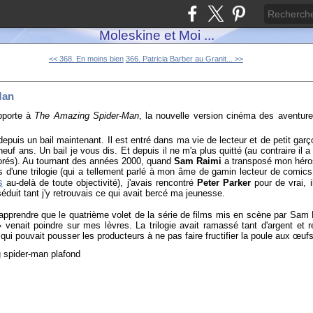
Moleskine et Moi ...
<< 368. En moins bien
366. Patricia Barber au Granit... >>
Man
apporte à
The Amazing Spider-Man
, la nouvelle version cinéma des aventu
depuis un bail maintenant. Il est entré dans ma vie de lecteur et de petit garç
uf ans. Un bail je vous dis. Et depuis il ne m'a plus quitté (au contraire i
orés). Au tournant des années 2000, quand
Sam Raimi
a transposé mon héros
s d'une trilogie (qui a tellement parlé à mon âme de gamin lecteur de comic
s
au-delà de toute objectivité), j'avais rencontré
Peter Parker
pour de vrai, i
duit tant j'y retrouvais ce qui avait bercé ma jeunesse.
d'apprendre que le quatrième volet de la série de films mis en scène par Sam
 venait poindre sur mes lèvres. La trilogie avait ramassé tant d'argent et
ui pouvait pousser les producteurs à ne pas faire fructifier la poule aux œufs