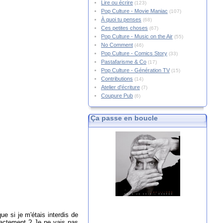
Lire ou écrire
(123)
Pop Culture - Movie Maniac
(107)
À quoi tu penses
(68)
Ces petites choses
(67)
Pop Culture - Music on the Air
(55)
No Comment
(46)
Pop Culture - Comics Story
(33)
Pastafarisme & Co
(17)
Pop Culture - Génération TV
(15)
Contributions
(14)
Atelier d'écriture
(7)
Coupure Pub
(6)
Ça passe en boucle
ue si je m'étais interdis de
exactement ? Je ne vais pas