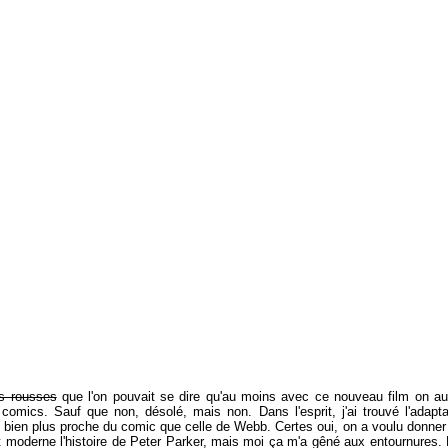
es rousses
que l'on pouvait se dire qu'au moins avec ce nouveau film on au
comics. Sauf que non, désolé, mais non. Dans l'esprit, j'ai trouvé l'adapt
s, bien plus proche du comic que celle de Webb. Certes oui, on a voulu donner
 moderne l'histoire de Peter Parker, mais moi ça m'a gêné aux entournures. L'