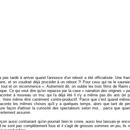
pas tardé à arriver quand l'annonce d'un reboot a été officialisée. Une franc
ns, et on voudrait déjà procéder à un reboot ?! Pour ceux qui ne le sauraie
 tout et on recommence ». Autrement dit, on oublie les trois films de Raimi 
ique. Ce qui veut dire qu'on repasse par la case « narration des origines » p
onter à nouveau un truc qui l'a déjà été il n'y a même pas dix ans (et plu
nt. Voire même être carrément contre-productif. Parce que c'est quand même
raconte les mêmes choses qu'il y a quelques temps, alors que tant de per
eure façon d'attiser la curiosité des spectateurs selon moi... parce que q
uvertement assumé.
çon aussi contrariant qu'on pourrait bien le croire, aussi leur laissais-je enc
d ne sont pas complètement fous et il s'agit de grosses sommes en jeu, ils n