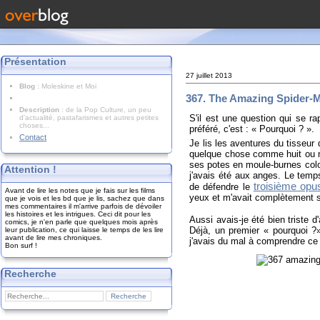
Présentation
27 juillet 2013
Blog
: Moleskine et Moi
367. The Amazing Spider-
Description
: de la Pop Culture, un peu
S'il est une question qui se r
d'actualité, pastafarismes et autres petites
choses...
préféré, c'est : « Pourquoi ? ».
Contact
Je lis les aventures du tisseur 
quelque chose comme huit ou ne
ses potes en moule-burnes col
Attention !
j'avais été aux anges. Le temp
troisième opu
de défendre le
Avant de lire les notes que je fais sur les films
yeux et m'avait complètement sé
que je vois et les bd que je lis, sachez que dans
mes commentaires il m'arrive parfois de dévoiler
les histoires et les intrigues. Ceci dit pour les
Aussi avais-je été bien triste 
comics, je n'en parle que quelques mois après
Déjà, un premier « pourquoi ?»
leur publication, ce qui laisse le temps de les lire
avant de lire mes chroniques.
j'avais du mal à comprendre ce q
Bon surf !
Recherche