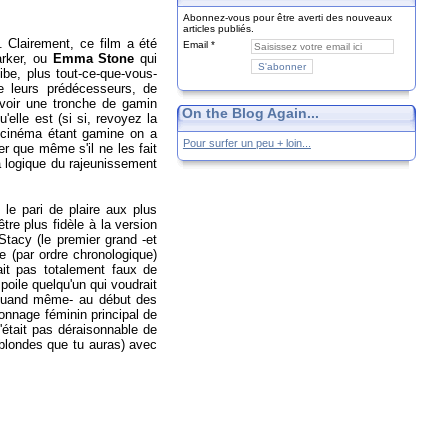
Abonnez-vous pour être averti des nouveaux
articles publiés.
 Clairement, ce film a été
Email
arker, ou
Emma Stone
qui
ibe, plus tout-ce-que-vous-
que leurs prédécesseurs, de
oir une tronche de gamin
On the Blog Again...
u'elle est (si si, revoyez la
e cinéma étant gamine on a
Pour surfer un peu + loin...
er que même s'il ne les fait
a logique du rajeunissement
 le pari de plaire aux plus
re plus fidèle à la version
tacy (le premier grand -et
e (par ordre chronologique)
ait pas totalement faux de
oile quelqu'un qui voudrait
x quand même- au début des
onnage féminin principal de
'était pas déraisonnable de
 blondes que tu auras) avec