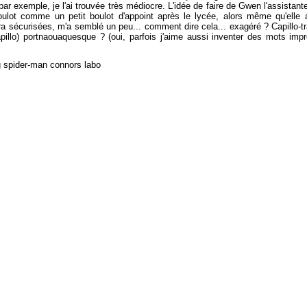
ar exemple, je l'ai trouvée très médiocre. L'idée de faire de Gwen l'assistante
oulot comme un petit boulot d'appoint après le lycée, alors même qu'elle
tra sécurisées, m'a semblé un peu... comment dire cela... exagéré ? Capillo-tr
lo) portnaouaquesque ? (oui, parfois j'aime aussi inventer des mots imp