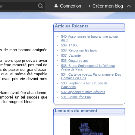
Connexion
+
Créer mon blog
Articles Récents
540. Assonances et lipogramme autour
du O
539. 17 860
res de mon homme-araignée
538. Retour sur les tapis
537. L'attente
on alors que je devais avoir
536. Quatorze ans
l a même rameuté pas mal de
535. Bruce Springsteen à la Défense
 de papier sur grand écran
Arena de Paris
s que j'ai même été capable
534. Carte de voeux, Pangramme et Des
Hommes en Gris
l avait pris vie devant mes
533. Stephan Eicher à l'Eden de
Sausheim
532. Alphabet et mots désuets
 Raimi avait été abandonné.
 remporté un tel succès que
531. Bonne fête Papi
 d'or rouge et bleue.
Lectures du moment