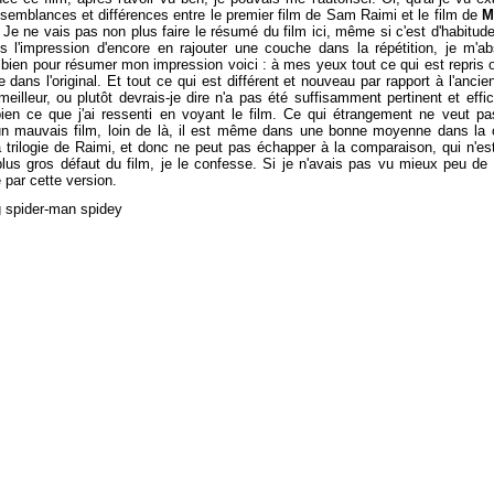
essemblances et différences entre le premier film de Sam Raimi et le film de
M
. Je ne vais pas non plus faire le résumé du film ici, même si c'est d'habitud
ais l'impression d'encore en rajouter une couche dans la répétition, je m'ab
 bien pour résumer mon impression voici : à mes yeux tout ce qui est repris o
 dans l'original. Et tout ce qui est différent et nouveau par rapport à l'anc
eilleur, ou plutôt devrais-je dire n'a pas été suffisamment pertinent et effi
ien ce que j'ai ressenti en voyant le film. Ce qui étrangement ne veut pa
mauvais film, loin de là, il est même dans une bonne moyenne dans la ca
a trilogie de Raimi, et donc ne peut pas échapper à la comparaison, qui n'es
 plus gros défaut du film, je le confesse. Si je n'avais pas vu mieux peu d
 par cette version.