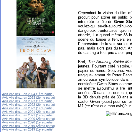
Cependant la vision du film m
produit pour attirer un public 
interprète le rôle de
Gwen Sta
voulez-qui se-dit-aujourd'hui-p
dangereux trentenaires qu'on 
attardé, il a quand même 38 ba
scène du baiser à l'envers en
l'impression de la voir sur les 
pas, mais alors pas du tout, A
du casting à tout prix a ses pro
Bref,
The Amazing Spider-Ma
jeunes. Pourtant côté histoire,
papier du héros. Souvenez-vou
tragique- amour de Peter Park
amoureuse symbolique dans la 
considérer Gwen Stacy comme un
se mettre aujourd'hui à lire 
années 70 dans les comics), qui
Avis vite dits... en 2024 (1ère partie)
la BD depuis près de 30 ans au 
Avis vite dits... en 2023 (2ème partie)
Avis vite dits... en 2023 (1ère partie)
sauter Gwen (oups) pour se ren
Avis vite dits... en 2022 (2ème partie)
MJ (ce n'est que mon avis)(sur 
Avis vite dits... en 2022 (1ère partie)
Avis vite dits... en 2021 (2ème partie)
Avis vite dits... en 2021 (1ère partie)
Avis vite dits... en 2020 (2ème partie)
Avis vite dits... en 2020 (1ère partie)
Avis vite dits... en 2019 (2ème partie)
Avis vite dits... en 2019 (1ère partie)