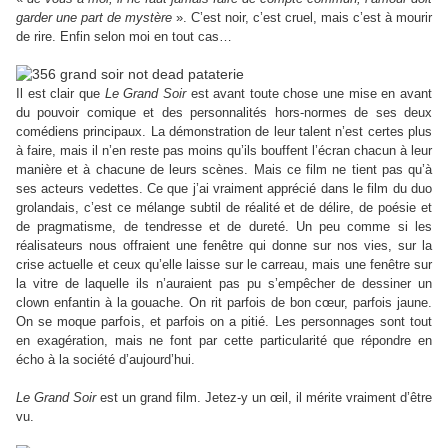
garder une part de mystère
». C’est noir, c’est cruel, mais c’est à mourir
de rire. Enfin selon moi en tout cas…
Il est clair que
Le Grand Soir
est avant toute chose une mise en avant
du pouvoir comique et des personnalités hors-normes de ses deux
comédiens principaux. La démonstration de leur talent n’est certes plus
à faire, mais il n’en reste pas moins qu’ils bouffent l’écran chacun à leur
manière et à chacune de leurs scènes. Mais ce film ne tient pas qu’à
ses acteurs vedettes. Ce que j’ai vraiment apprécié dans le film du duo
grolandais, c’est ce mélange subtil de réalité et de délire, de poésie et
de pragmatisme, de tendresse et de dureté. Un peu comme si les
réalisateurs nous offraient une fenêtre qui donne sur nos vies, sur la
crise actuelle et ceux qu’elle laisse sur le carreau, mais une fenêtre sur
la vitre de laquelle ils n’auraient pas pu s’empêcher de dessiner un
clown enfantin à la gouache. On rit parfois de bon cœur, parfois jaune.
On se moque parfois, et parfois on a pitié. Les personnages sont tout
en exagération, mais ne font par cette particularité que répondre en
écho à la société d’aujourd’hui.
Le Grand Soir
est un grand film. Jetez-y un œil, il mérite vraiment d’être
vu.