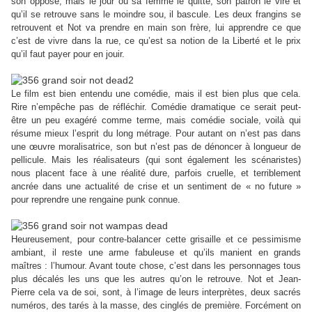
son opposé, mais le jour où sa femme le quitte, son patron le vire et
qu’il se retrouve sans le moindre sou, il bascule. Les deux frangins se
retrouvent et Not va prendre en main son frère, lui apprendre ce que
c’est de vivre dans la rue, ce qu’est sa notion de la Liberté et le prix
qu’il faut payer pour en jouir.
Le film est bien entendu une comédie, mais il est bien plus que cela.
Rire n’empêche pas de réfléchir. Comédie dramatique ce serait peut-
être un peu exagéré comme terme, mais comédie sociale, voilà qui
résume mieux l’esprit du long métrage. Pour autant on n’est pas dans
une œuvre moralisatrice, son but n’est pas de dénoncer à longueur de
pellicule. Mais les réalisateurs (qui sont également les scénaristes)
nous placent face à une réalité dure, parfois cruelle, et terriblement
ancrée dans une actualité de crise et un sentiment de « no future »
pour reprendre une rengaine punk connue.
Heureusement, pour contre-balancer cette grisaille et ce pessimisme
ambiant, il reste une arme fabuleuse et qu’ils manient en grands
maîtres : l’humour. Avant toute chose, c’est dans les personnages tous
plus décalés les uns que les autres qu’on le retrouve. Not et Jean-
Pierre cela va de soi, sont, à l’image de leurs interprètes, deux sacrés
numéros, des tarés à la masse, des cinglés de première. Forcément on