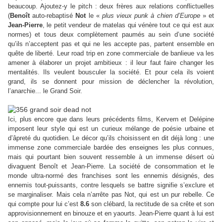
beaucoup. Ajoutez-y le pitch : deux frères aux relations conflictuelles
(
Benoît
auto-rebaptisé
Not
le «
plus vieux punk à chien d’Europe
» et
Jean-Pierre
, le petit vendeur de matelas qui vénère tout ce qui est aux
normes) et tous deux complètement paumés au sein d’une société
qu’ils n’acceptent pas et qui ne les accepte pas, partent ensemble en
quête de liberté. Leur road trip en zone commerciale de banlieue va les
amener à élaborer un projet ambitieux : il leur faut faire changer les
mentalités. Ils veulent bousculer la société. Et pour cela ils voient
grand, ils se donnent pour mission de déclencher la révolution,
l’anarchie... le Grand Soir.
Ici, plus encore que dans leurs précédents films, Kervern et Delépine
imposent leur style qui est un curieux mélange de poésie urbaine et
d’âpreté du quotidien. Le décor qu’ils choisissent en dit déjà long : une
immense zone commerciale bardée des enseignes les plus connues,
mais qui pourtant bien souvent ressemble à un immense désert où
divaguent Benoît et Jean-Pierre. La société de consommation et le
monde ultra-normé des franchises sont les ennemis désignés, des
ennemis tout-puissants, contre lesquels se battre signifie s’exclure et
se marginaliser. Mais cela n’arrête pas Not, qui est un pur rebelle. Ce
qui compte pour lui c’est
8.6
son clébard, la rectitude de sa crête et son
approvisionnement en binouze et en yaourts. Jean-Pierre quant à lui est