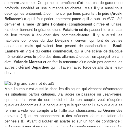
se marre avec eux. Ce qui ne les empêche d’ailleurs pas de garder une
profonde sincérité et une humanité touchante. Mais il y a aussi tous
ceux qui les entourent, à commencer par leurs parents : le père (
Areski
Belkacem
) à qui il faut parler lentement parce qu’il a subi un AVC l’été
dernier et la mère (
Brigitte Fontaine
) complètement cintrée et lunaire,
les deux tiennent la gérance d’une
Pataterie
où ils passent le plus clair
de leur temps à éplucher des pommes-de-terre. Il y a aussi les
habituels complices du duo Delépine / Kervern qui font de petites
apparitions mais qui valent leur pesant de cacahouètes :
Bouli
Lanners
en vigile du centre commercial, qui a une scène de dialogue
mémorable avec le père des deux allumés à crêtes, on aperçoit en clin
d’œil
Yolande Moreau
et on fait la rencontre d’un devin pas comme les
autres :
Gérard Depardieu
qui lit l’avenir avec force détails dans l’eau-
de-vie.
Mais l’humour est aussi là dans les dialogues qui viennent désamorcer
les situations parfois critiques. J’ai adoré ce passage où Jean-Pierre,
qui s’est fait virer de son boulot et de son couple, veut récupérer
quelques économies à la banque et que le guichetier lui explique que sa
femme a vidé leur compte à la Halle aux chaussures, au Grenier des
cheveux ( !) et en abonnement à des séances de musculation du
périnée ( !!). Avant d’ajouter en aparté et sur un ton de confidence :
«
de vous à moi, il ne faut jamais faire de compte-commun, l’amour doit