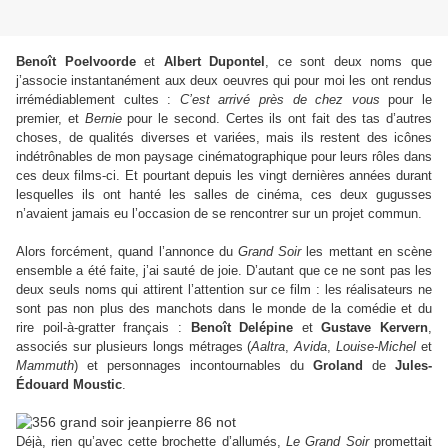
Benoît Poelvoorde
et
Albert Dupontel
, ce sont deux noms que
j’associe instantanément aux deux oeuvres qui pour moi les ont rendus
irrémédiablement cultes :
C’est arrivé près de chez vous
pour le
premier, et
Bernie
pour le second. Certes ils ont fait des tas d’autres
choses, de qualités diverses et variées, mais ils restent des icônes
indétrônables de mon paysage cinématographique pour leurs rôles dans
ces deux films-ci. Et pourtant depuis les vingt dernières années durant
lesquelles ils ont hanté les salles de cinéma, ces deux gugusses
n’avaient jamais eu l’occasion de se rencontrer sur un projet commun.
Alors forcément, quand l’annonce du
Grand Soir
les mettant en scène
ensemble a été faite, j’ai sauté de joie. D’autant que ce ne sont pas les
deux seuls noms qui attirent l’attention sur ce film : les réalisateurs ne
sont pas non plus des manchots dans le monde de la comédie et du
rire poil-à-gratter français :
Benoît Delépine
et
Gustave Kervern
,
associés sur plusieurs longs métrages (
Aaltra
,
Avida
,
Louise-Michel
et
Mammuth
) et personnages incontournables du
Groland
de
Jules-
Édouard Moustic
.
Déjà, rien qu’avec cette brochette d’allumés,
Le Grand Soir
promettait