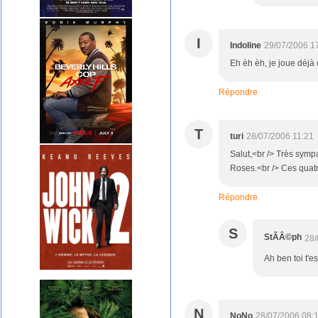
I
Indoline
29/07/2006 1
Eh èh èh, je joue déjà 
Répondre
T
turi
28/07/2006 11:21
Salut,<br /> Très sym
Roses.<br /> Ces quatr
Répondre
S
StÃÂ©ph
28/
Ah ben toi t'
N
NoNo
28/07/2006 08: