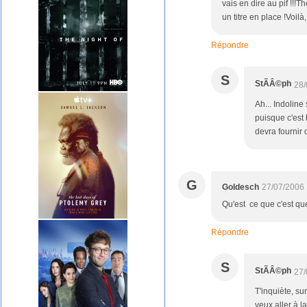
vais en dire au pif !!!
un titre en place !Voilà
Répondre
S
StÃÂ©ph
28/
Ah... Indoline
puisque c'est
devra fournir 
G
Goldesch
27/07/2006 
Qu'est ce que c'est que c
Répondre
S
StÃÂ©ph
27/
T'inquiète, su
veux aller à l