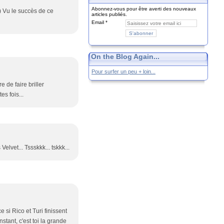
Abonnez-vous pour être averti des nouveaux
o) Vu le succès de ce
articles publiés.
Email
On the Blog Again...
Pour surfer un peu + loin...
 de faire briller
s fois...
elvet... Tssskkk... tskkk...
 si Rico et Turi finissent
stant, c'est toi la grande