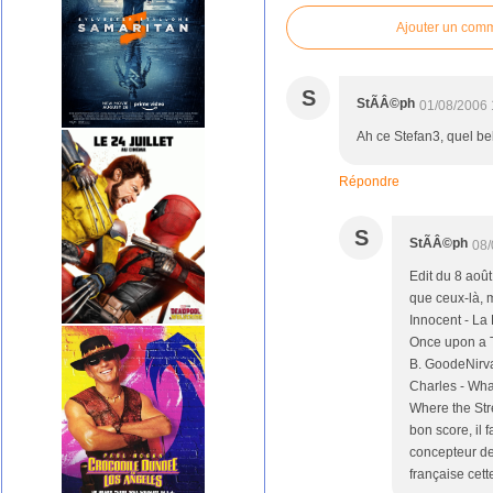
Ajouter un com
S
StÃÂ©ph
01/08/2006 
Ah ce Stefan3, quel be
Répondre
S
StÃÂ©ph
08/
Edit du 8 aoû
que ceux-là, m
Innocent - La
Once upon a T
B. GoodeNirv
Charles - Wha
Where the Stre
bon score, il 
concepteur de
française cette