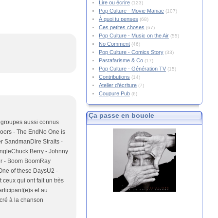
Lire ou écrire
(123)
Pop Culture - Movie Maniac
(107)
À quoi tu penses
(68)
Ces petites choses
(67)
Pop Culture - Music on the Air
(55)
No Comment
(46)
Pop Culture - Comics Story
(33)
Pastafarisme & Co
(17)
Pop Culture - Génération TV
(15)
Contributions
(14)
Atelier d'écriture
(7)
Coupure Pub
(6)
Ça passe en boucle
es groupes aussi connus
 Doors - The EndNo One is
er SandmanDire Straits -
JungleChuck Berry - Johnny
ker - Boom BoomRay
One of these DaysU2 -
ceux qui ont fait un très
articipant(e)s et au
acré à la chanson