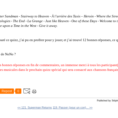
ter Sandman
-
Stairway to Heaven
-
À l’arrière des Taxis
–
Heroin
-
Where the Str
ologies
-
The End
-
La Grange
-
Just like Heaven
-
One of these Days
-
Welcome to 
e upon a Time in the West
-
Give it away
.
aré ce quizz, j’ai pu en profiter pour y jouer, et j’ai trouvé 12 bonnes réponses, c
fi de NoNo ?
es bonnes réponses en fin de commentaires, un immense merci à tous les participant(
 musicales dans le prochain quizz spécial qui sera consacré aux chansons française
Repost
0
Published by Stép
<< 121. Superman Returns
119. Passer (pour un con)... >>