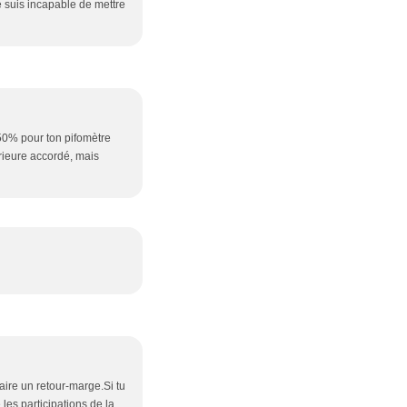
je suis incapable de mettre
e 50% pour ton pifomètre
rieure accordé, mais
faire un retour-marge.Si tu
 les participations de la