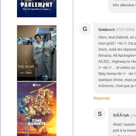
très attendue 
G
Goldesch
27/07/2006 
Alors, tout d'abord, un
mon goût ! <br /> J'ai p
Alors, voilà les répons
Nirvana, All Apologies
AC/DC, Highway to Hel
/> <br /> ... et celles
Way Home<br /> <br /> <
quelque chose, mais je 
m'énerve, c'est que je n'
Répondre
S
StÃÂ©ph
27/
Ahah ! aurais-
poil à la moye