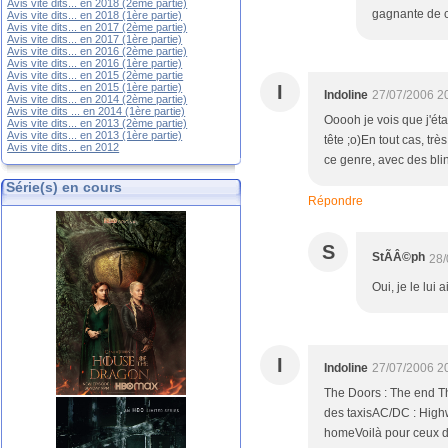
Avis vite dits... en 2018 (2ème partie)
gagnante de c
Avis vite dits... en 2018 (1ère partie)
Avis vite dits... en 2017 (2ème partie)
Avis vite dits... en 2017 (1ère partie)
Avis vite dits... en 2016 (2ème partie)
Avis vite dits... en 2016 (1ère partie)
Avis vite dits... en 2015 (2ème partie
Avis vite dits... en 2015 (1ère partie)
I
Indoline
27/07/2006 2
Avis vite dits... en 2014 (2ème partie)
Avis vite dits ... en 2014 (1ère partie)
Ooooh je vois que j'éta
Avis vite dits... en 2013 (2ème partie)
Avis vite dits... en 2013 (1ère partie)
tête ;o)En tout cas, t
Avis vite dits... en 2012
ce genre, avec des blin
Série(s) en cours
Répondre
S
StÃÂ©ph
28/
Oui, je le lui
I
Indoline
27/07/2006 2
The Doors : The end The
des taxisAC/DC : High
homeVoilà pour ceux dont