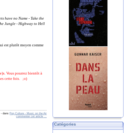
eets have no Name
-
Take the
the Jungle
-
Highway to Hell
e qui est plutôt moyen comme
e)s. Vous pourrez bientôt à
s cette fois. ;o)
h
-
dans
Pop Culture - Music on the Air
commenter cet article
…
Catégories