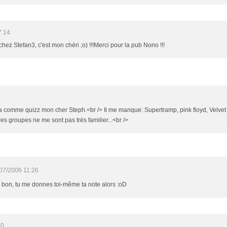
7:14
chez Stefan3, c'est mon chéri ;o) !!!Merci pour la pub Nono !!!
pa comme quizz mon cher Steph.<br /> Il me manque: Supertramp, pink floyd, Velve
es groupes ne me sont pas très familier...<br />
07/2006 11:26
es bon, tu me donnes toi-même ta note alors :oD
10