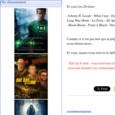
Vu récemment
Et voici les 20 titres :
Johnny B. Goode
-
What I say
-
En
Long Way Home
-
La Peau
-
All Ap
-
Boom Boom
-
Paint it Black
-
Onc
Comme ce n’est pas moi qui ai prép
score dirons-nous…
Et vous, saurez-vous relever le dé
Edit du 8 août : vous trouverez l
nouveau mesurer vos connaissances
commentaires