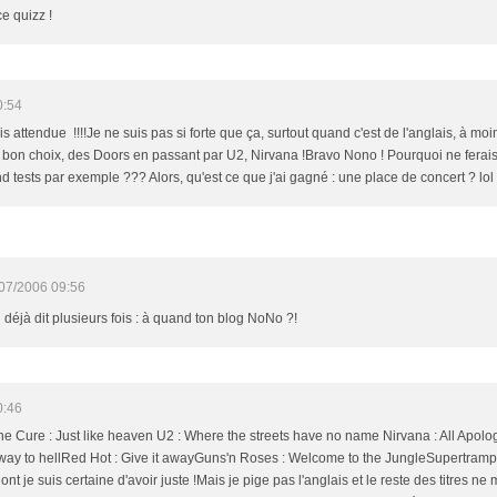
e quizz !
0:54
is attendue !!!!Je ne suis pas si forte que ça, surtout quand c'est de l'anglais, à mo
rès bon choix, des Doors en passant par U2, Nirvana !Bravo Nono ! Pourquoi ne ferai
d tests par exemple ??? Alors, qu'est ce que j'ai gagné : une place de concert ? lol
07/2006 09:56
 ai déjà dit plusieurs fois : à quand ton blog NoNo ?!
0:46
 Cure : Just like heaven U2 : Where the streets have no name Nirvana : All Apologie
way to hellRed Hot : Give it awayGuns'n Roses : Welcome to the JungleSupertramp 
 je suis certaine d'avoir juste !Mais je pige pas l'anglais et le reste des titres ne me