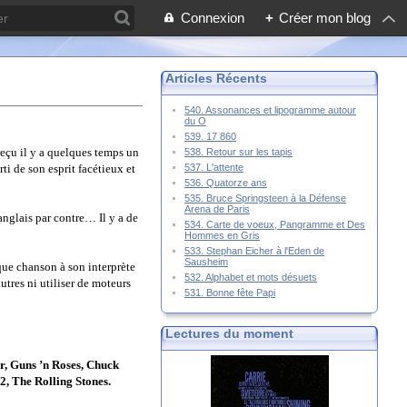
Connexion
+
Créer mon blog
Articles Récents
540. Assonances et lipogramme autour
du O
539. 17 860
reçu il y a quelques temps un
538. Retour sur les tapis
537. L'attente
ti de son esprit facétieux et
536. Quatorze ans
535. Bruce Springsteen à la Défense
Arena de Paris
anglais par contre… Il y a de
534. Carte de voeux, Pangramme et Des
Hommes en Gris
533. Stephan Eicher à l'Eden de
Sausheim
aque chanson à son interprète
532. Alphabet et mots désuets
autres ni utiliser de moteurs
531. Bonne fête Papi
Lectures du moment
ir, Guns ’n Roses, Chuck
, The Rolling Stones.