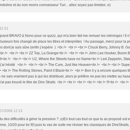
Indoline et du non moins connaisseur Turi... allez soyez pas timides :o)
11:51
 grand BRAVO à Nono pour ce quizz, qui m'a bien fait me remuer les méninges ! Il n'e
lusieurs fois changé de place les titres et interprètes ! Au passage, merci pour la pre
es dont je suis sûre (enfin j’espère ) :<br /> <br /> <br /> Chuck Berry, Johnny B. G
<br /> <br /> <br /> ZZ Top, La Grange<br /> <br /> <br /> John Lee Hooker, Boom B
l<br /> <br /> <br /> U2, Where the Streets have no Name<br /> Led Zeppelin, Sta
 où j’ai hésité :<br /> <br /> <br /> The Cure, Just like Heaven<br /> <br /> <br /> Su
br /> The Rolling Stones, Paint it Black<br /> <br /> Bon il y a encore quelques ti
ne sais vraiment pas à qui les distribuer, alors je préfère ne pas les mettre au hasa
ai pas trouvé le titre de Dire Straits <br /> <br /> <br /> <br /> <br /> !!!<br /> <br />
07/2006 12:13
tu des difficultés à gérer la pression ? ;o)En tout cas tout ce que tu as proposé est 
nne, 10/20 pour toi !Et puis tu vas de suite me réviser tes classiques de DireStraits,