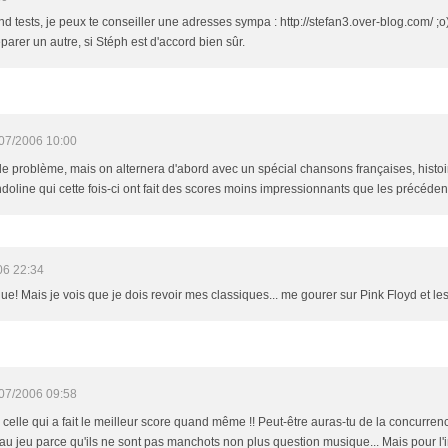
nd tests, je peux te conseiller une adresses sympa : http://stefan3.over-blog.com/ ;
éparer un autre, si Stéph est d'accord bien sûr.
07/2006 10:00
e problème, mais on alternera d'abord avec un spécial chansons françaises, histoire
doline qui cette fois-ci ont fait des scores moins impressionnants que les précédente
06 22:34
e! Mais je vois que je dois revoir mes classiques... me gourer sur Pink Floyd et les V
07/2006 09:58
s celle qui a fait le meilleur score quand même !! Peut-être auras-tu de la concurrence
 au jeu parce qu'ils ne sont pas manchots non plus question musique... Mais pour l'in