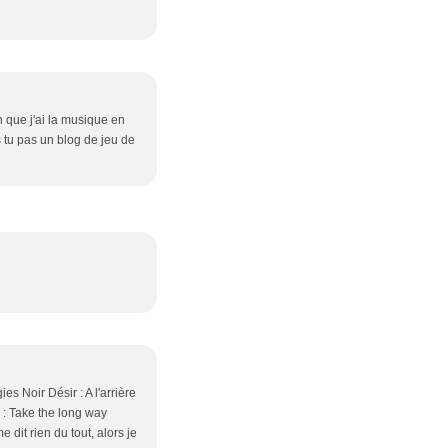
in que j'ai la musique en
s tu pas un blog de jeu de
s Noir Désir : A l'arrière
: Take the long way
 dit rien du tout, alors je