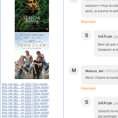
Indoline>> Pour les bli
quizz, je pourrai en pr
Répondre
S
StÃÂ©ph
28/
Bien sûr pas d
Goldesch et In
M
Melissa_bel
27/07/20
Merci! J'adore la musiqu
Avis vite dits... en 2024 (1ère partie)
Avis vite dits... en 2023 (2ème partie)
Répondre
Avis vite dits... en 2023 (1ère partie)
Avis vite dits... en 2022 (2ème partie)
Avis vite dits... en 2022 (1ère partie)
Avis vite dits... en 2021 (2ème partie)
S
Avis vite dits... en 2021 (1ère partie)
StÃÂ©ph
28/
Avis vite dits... en 2020 (2ème partie)
Avis vite dits... en 2020 (1ère partie)
Jusqu'ici tu e
Avis vite dits... en 2019 (2ème partie)
Avis vite dits... en 2019 (1ère partie)
par participer