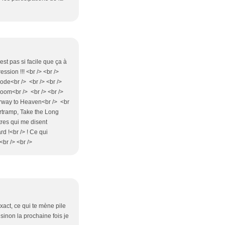
st pas si facile que ça à
ssion !!! <br /> <br />
oode<br /> <br /> <br />
oom<br /> <br /> <br />
irway to Heaven<br /> <br
pertramp, Take the Long
tres qui me disent
rd !<br /> ! Ce qui
 <br /> <br />
exact, ce qui te mène pile
 sinon la prochaine fois je