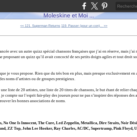
Moleskine et Moi ...
<< 121. Superman Returns
119. Passer (pour un con)... >>
ancée avec un autre quizz spécial chansons françaises que j’ai en réserve, mais j’ai 
 proposant un quizz qu’il avait concocté de ses petits doigts agiles et tout droit sor
 que je vous propose. Rien que du très bon en plus, mais presque exclusivement en 
des noms d’artistes ou de groupes prestigieux.
une liste de 20 artistes, une liste de 20 titres de chansons, le but étant de relier ch
, je compte sur l’esprit fair-play des joueurs pour ne pas s’inspirer des réponses des 
ouver les bonnes associations de noms.
, No One Is Innocent, The Cure, Led Zeppelin, Metallica, Dire Straits, Noir Dés
und, ZZ Top, John Lee Hooker, Ray Charles, AC/DC, Supertramp, Pink Floyd, U2