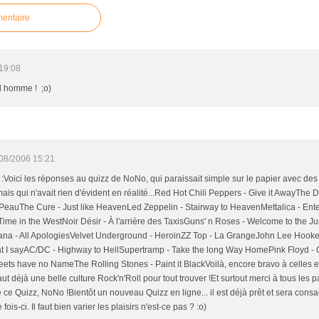
mentaire
19:08
l homme ! ;o)
08/2006 15:21
t :Voici les réponses au quizz de NoNo, qui paraissait simple sur le papier avec d
ais qui n'avait rien d'évident en réalité...Red Hot Chili Peppers - Give it AwayThe
 PeauThe Cure - Just like HeavenLed Zeppelin - Stairway to HeavenMettalica - Ent
ime in the WestNoir Désir - À l'arrière des TaxisGuns' n Roses - Welcome to the 
ana - All ApologiesVelvet Underground - HeroinZZ Top - La GrangeJohn Lee Hoo
t I sayAC/DC - Highway to HellSupertramp - Take the long Way HomePink Floyd - 
ets have no NameThe Rolling Stones - Paint it BlackVoilà, encore bravo à celles et 
faut déjà une belle culture Rock'n'Roll pour tout trouver !Et surtout merci à tous les p
 ce Quizz, NoNo !Bientôt un nouveau Quizz en ligne... il est déjà prêt et sera cons
 fois-ci. Il faut bien varier les plaisirs n'est-ce pas ? :o)