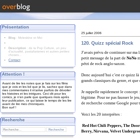
Présentation
25 juillet 2006
Blog
: Moleskine et Moi
120. Quizz spécial Rock
Description
: de la Pop Culture, un peu
d'actualité, pastafarismes et autres petites
J’avais prévu de continuer sur ma l
choses...
petit message de la part de
NoNo
me
Contact
pétri de rock anglo-saxon.
Attention !
Donc aujourd’hui c’est ce quizz là
grands classiques du genre, et que 
Avant de lire les notes que je fais sur les films
que je vois et les bd que je lis, sachez que dans
mes commentaires il m'arrive parfois de dévoiler
Je rappelle rapidement le concept : 
les histoires et les intrigues. Ceci dit pour les
légitime. Pour ne pas fausser le jeu
comics, je n'en parle que quelques mois après
leur publication, ce qui laisse le temps de les lire
de recherche comme Google pour tr
avant de lire mes chroniques.
Bon surf !
Voici les 20 interprètes :
Recherche
Red Hot Chili Peppers, The Doors
Berry, Nirvana, Velvet Undergro