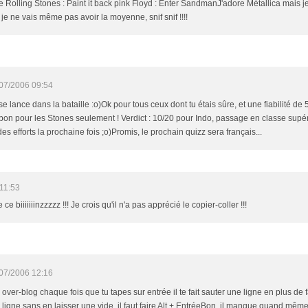
The Rolling Stones : Paint it back pink Floyd : Enter SandmanJ'adore Métallica mais 
, je ne vais même pas avoir la moyenne, snif snif !!!!
07/2006 09:54
 se lance dans la bataille :o)Ok pour tous ceux dont tu étais sûre, et une fiabilité d
 bon pour les Stones seulement ! Verdict : 10/20 pour Indo, passage en classe supé
des efforts la prochaine fois ;o)Promis, le prochain quizz sera français...
11:53
e biiiiiiinzzzzz !!! Je crois qu'il n'a pas apprécié le copier-coller !!!
07/2006 12:16
r over-blog chaque fois que tu tapes sur entrée il te fait sauter une ligne en plus de 
a ligne sans en laisser une vide, il faut faire Alt + EntréeBon, il manque quand même