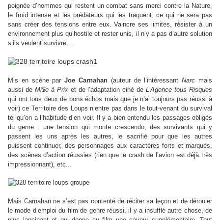
poignée d’hommes qui restent un combat sans merci contre la Nature,
le froid intense et les prédateurs qui les traquent, ce qui ne sera pas
sans créer des tensions entre eux. Vaincre ses limites, résister à un
environnement plus qu’hostile et rester unis, il n’y a pas d’autre solution
s’ils veulent survivre...
Mis en scène par
Joe Carnahan
(auteur de l’intéressant
Narc
mais
aussi de
Mi$e à Prix
et de l’adaptation ciné de
L’Agence tous Risques
qui ont tous deux de bons échos mais que je n’ai toujours pas réussi à
voir) ce Territoire des Loups n’entre pas dans le tout-venant du survival
tel qu’on a l’habitude d’en voir. Il y a bien entendu les passages obligés
du genre : une tension qui monte crescendo, des survivants qui y
passent les uns après les autres, le sacrifié pour que les autres
puissent continuer, des personnages aux caractères forts et marqués,
des scènes d’action réussies (rien que le crash de l’avion est déjà très
impressionnant), etc...
Mais Carnahan ne s’est pas contenté de réciter sa leçon et de dérouler
le mode d’emploi du film de genre réussi, il y a insufflé autre chose, de
plus lancinant et qui donne au film une saveur supplémentaire. Tout