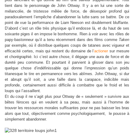
tient dans le personnage de John Ottway. Il y a en lui une sorte de
mélancolie, de tristesse mêlée de force, de désespoir profond qui
paradoxalement l’empêche d’abandonner la lutte sans se battre. De ce
point de vue la performance de Liam Neeson est doublement bluffante.
D’abord c’est un rôle très physique qu’il endosse là, et du haut de ses
soixante piges il en impose le bonhomme. Rien à voir avec les rôles de
papy-bastonneur qu’il a tenu récemment dans des films comme
Taken
par exemple, où il distribue quelques coups de tatanes avec vigueur et
efficacité certes, mais qui restent du domaine de l
’actioner
sur mesure
et chorégraphié. Ici c’est autre chose, il dégage une aura de force et de
dureté peu commune. Et pourtant il parvient à glisser dans son jeu
quelque chose d’indéfinissable qui donne l’impression qu’un poids
titanesque le tire en permanence vers les abîmes. John Ottway, si dur
et abrupt qu’il soit, a une faille dans la carapace, indicible mais
profonde, certainement aussi difficile à combattre que le froid et les
loups qui l’assaillent.
Et du coup il ne s’agit plus pour Ottway de « seulement » survivre aux
bêtes féroces qui en veulent à sa peau, mais aussi à l’homme de
trouver les ressources morales suffisantes pour ne pas baisser les bras
alors que tout, objectivement comme psychologiquement, le pousse à
simplement abandonner.