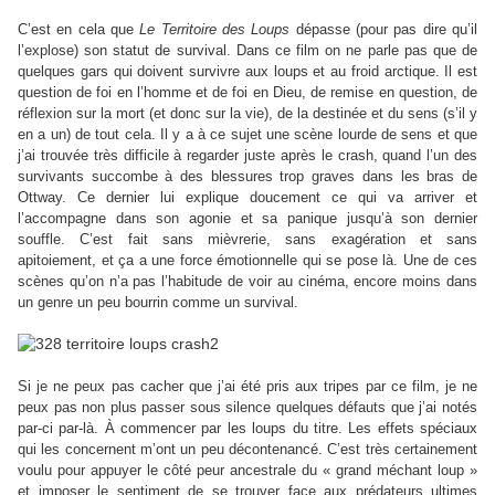
C’est en cela que
Le Territoire des Loups
dépasse (pour pas dire qu’il
l’explose) son statut de survival. Dans ce film on ne parle pas que de
quelques gars qui doivent survivre aux loups et au froid arctique. Il est
question de foi en l’homme et de foi en Dieu, de remise en question, de
réflexion sur la mort (et donc sur la vie), de la destinée et du sens (s’il y
en a un) de tout cela. Il y a à ce sujet une scène lourde de sens et que
j’ai trouvée très difficile à regarder juste après le crash, quand l’un des
survivants succombe à des blessures trop graves dans les bras de
Ottway. Ce dernier lui explique doucement ce qui va arriver et
l’accompagne dans son agonie et sa panique jusqu’à son dernier
souffle. C’est fait sans mièvrerie, sans exagération et sans
apitoiement, et ça a une force émotionnelle qui se pose là. Une de ces
scènes qu’on n’a pas l’habitude de voir au cinéma, encore moins dans
un genre un peu bourrin comme un survival.
Si je ne peux pas cacher que j’ai été pris aux tripes par ce film, je ne
peux pas non plus passer sous silence quelques défauts que j’ai notés
par-ci par-là. À commencer par les loups du titre. Les effets spéciaux
qui les concernent m’ont un peu décontenancé. C’est très certainement
voulu pour appuyer le côté peur ancestrale du « grand méchant loup »
et imposer le sentiment de se trouver face aux prédateurs ultimes