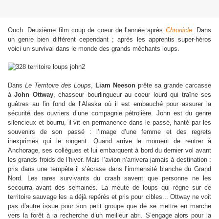
Ouch. Deuxième film coup de coeur de l’année après
Chronicle
. Dans
un genre bien différent cependant ; après les apprentis super-héros
voici un survival dans le monde des grands méchants loups.
Dans
Le Territoire des Loups
,
Liam Neeson
prête sa grande carcasse
à
John Ottway
, chasseur bourlingueur au coeur lourd qui traîne ses
guêtres au fin fond de l’Alaska où il est embauché pour assurer la
sécurité des ouvriers d’une compagnie pétrolière. John est du genre
silencieux et bourru, il vit en permanence dans le passé, hanté par les
souvenirs de son passé : l’image d’une femme et des regrets
inexprimés qui le rongent. Quand arrive le moment de rentrer à
Anchorage, ses collègues et lui embarquent à bord du dernier vol avant
les grands froids de l’hiver. Mais l’avion n’arrivera jamais à destination :
pris dans une tempête il s’écrase dans l’immensité blanche du Grand
Nord. Les rares survivants du crash savent que personne ne les
secourra avant des semaines. La meute de loups qui règne sur ce
territoire sauvage les a déjà repérés et pris pour cibles... Ottway ne voit
pas d’autre issue pour son petit groupe que de se mettre en marche
vers la forêt à la recherche d’un meilleur abri. S’engage alors pour la