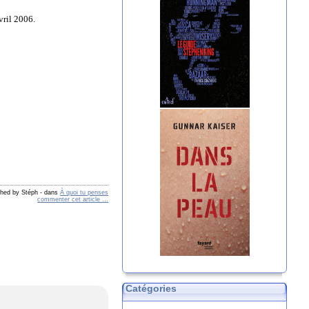
vril 2006.
shed by Stéph
-
dans
À quoi tu penses
commenter cet article
…
Catégories