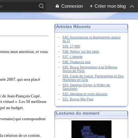
Connexion
+
Créer mon blog
Articles Récents
540. Assonances et lipogramme autour
du O
539. 17 860
retenu mon attention, et vous
538. Retour sur les tapis
537. L'attente
536. Quatorze ans
535. Bruce Springsteen à la Défense
Arena de Paris
534. Carte de voeux, Pangramme et Des
née 2007, qui sera placé
Hommes en Gris
533. Stephan Eicher à l'Eden de
Sausheim
532. Alphabet et mots désuets
ve de Jean-François Copé.
531. Bonne fête Papi
t virtuel ». Les 50 meilleurs
gué au budget.
Lectures du moment
iversaire) qui correspondent
a création de ce contrat.