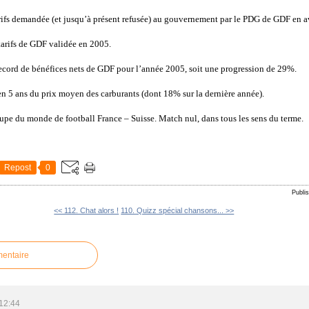
rifs demandée (et jusqu’à présent refusée) au gouvernement par le PDG de GDF en a
tarifs de GDF validée en 2005.
e record de bénéfices nets de GDF pour l’année 2005, soit une progression de 29%.
en 5 ans du prix moyen des carburants (dont 18% sur la dernière année).
oupe du monde de football France – Suisse. Match nul, dans tous les sens du terme.
Repost
0
Publi
<< 112. Chat alors !
110. Quizz spécial chansons... >>
mentaire
12:44