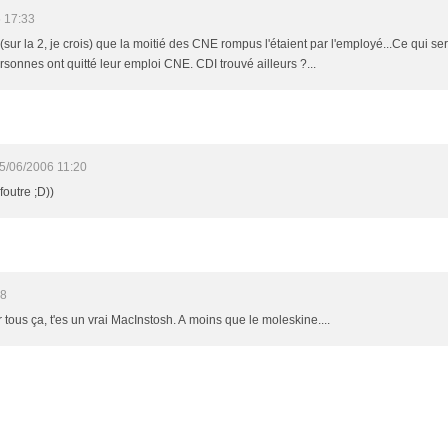
 17:33
(sur la 2, je crois) que la moitié des CNE rompus l'étaient par l'employé...Ce qui ser
sonnes ont quitté leur emploi CNE. CDI trouvé ailleurs ?...
5/06/2006 11:20
foutre ;D))
18
tous ça, t'es un vrai MacInstosh. A moins que le moleskine....