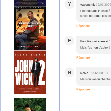
Y
yaponchik
15/06/2006
Entendu aux infos télé 
savoir pourquoi ces per
Répondre
F
Fonctionnaire aussi
1
Mais t'as rien d'autre à 
Répondre
N
NoNo
15/06/2006 11:
Mais où vas-tu checher 
Répondre