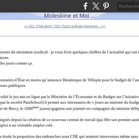
Moleskine et Moi ...
<< 112. Chat alors !
110. Quizz spécial chansons... >>
tenter du minimum syndical : je vous livre quelques chiffres de l’actualité qui ont 
sions.
a des jours comme ça.
ionnaires d’État en moins qu’annonce Dominique de Villepin pour le budget de l’an
enses publiques.
 coûté le jeu mis en ligne par le Ministère de l’Économie et du Budget sur l’initiati
par la société ParaSchool) il permet aux internautes de « jouer au ministre du budge
ème
te de Bercy, le 1000
joueur gagnera une journée en compagnie du ministre délé
signés depuis la création de ce nouveau contrat de travail (qui fête son premier ann
mploi à un véritable emploi créé.
e étude la proportion des embauches sous CNE qui seraient intervenues même sans l