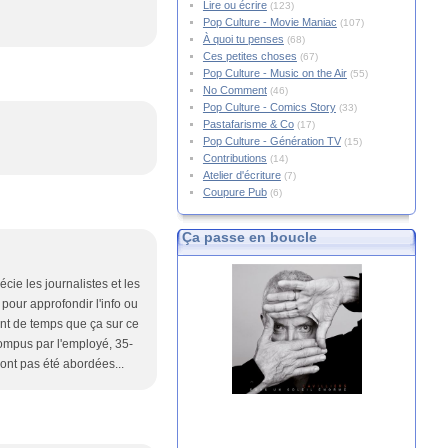
Lire ou écrire
(123)
Pop Culture - Movie Maniac
(107)
À quoi tu penses
(68)
Ces petites choses
(67)
Pop Culture - Music on the Air
(55)
No Comment
(46)
Pop Culture - Comics Story
(33)
Pastafarisme & Co
(17)
Pop Culture - Génération TV
(15)
Contributions
(14)
Atelier d'écriture
(7)
Coupure Pub
(6)
Ça passe en boucle
cie les journalistes et les
 pour approfondir l'info ou
 tant de temps que ça sur ce
rompus par l'employé, 35-
'ont pas été abordées...