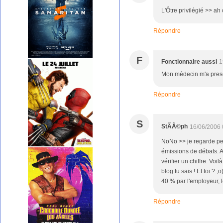
L'Ôtre privilégié >> ah 
Répondre
F
Fonctionnaire aussi
1
Mon médecin m'a prescrit
Répondre
S
StÃÂ©ph
16/06/2006 
NoNo >> je regarde peu 
émissions de débats. Ap
vérifier un chiffre. Voi
blog tu sais ! Et toi 
40 % par l'employeur, l
Répondre