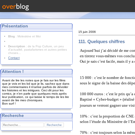
Présentation
15 juin 2006
Blog
: Moleskine et Moi
111. Quelques chiffres
Description
: de la Pop Culture, un peu
d'actualité, pastafarismes et autres petites
Aujourd’hui j’ai décidé de me con
choses...
en tirerez vous-mêmes vos conclu
Contact
Oui je sais c’est facile, mais il y 
Attention !
15 000 : c’est le nombre de fonct
Avant de lire les notes que je fais sur les films
sous le signe de la baisse des dép
que je vois et les bd que je lis, sachez que dans
mes commentaires il m'arrive parfois de dévoiler
les histoires et les intrigues. Ceci dit pour les
100 000 euros : c’est le prix qu’a
comics, je n'en parle que quelques mois après
leur publication, ce qui laisse le temps de les lire
Baptisé « Cyber-budget » (réalisé 
avant de lire mes chroniques.
Bon surf !
joueurs se verront gagner une visi
Recherche
10% : c’est la proportion de CNE 
selon l’étude du Ministère de l’E
70% : c’est toujours selon la mêm