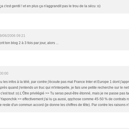
ça c'est gentil ! et en plus ça n'aggrandit pas le trou de la sécu :o)
9/06/2006 09:21
 ton blog 2 à 3 fois par jour, alors ...
00:00
les infos à la télé, par contre j'écoute pas mal France Inter et Europe 1 dont j'appré
rès quand j'entends un truc qui m'interpelle, je fais une petite recherche sur le net
là c'est tout :o).L'Ôtre privilégié >> Tu seras peut-être étonné, mais je ne passe pas
? ;o)Yaponchik >> effectivement j'ai lu ça aussi, qqchose comme 45-50 % de contrats 
e reste d'un commun accord (je donne les chiffres de tête). Par contre les raisons n