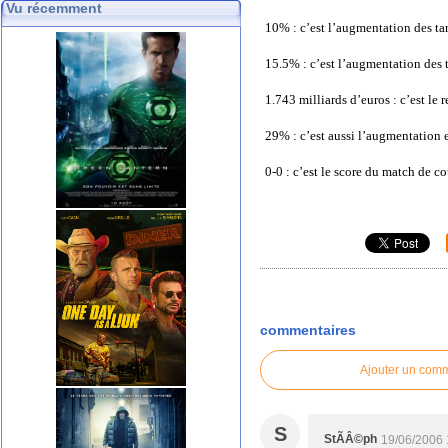
Vu récemment
10% : c’est l’augmentation des ta
15.5% : c’est l’augmentation des 
1.743 milliards d’euros : c’est l
29% : c’est aussi l’augmentation 
0-0 : c’est le score du match de c
commentaires
Ajouter un com
S
StÃÂ©ph
19/06/2006 