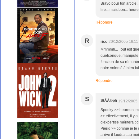
Bravo pour ton article..
lire... mais bon... heu
Répondre
R
rico
20/12/2005 16:11
Mmmmh... Tout est ques
quelconque, manipulé ou
fonction de sa rémunéra
notre volonté à bien fai
Répondre
S
StÃÂ©ph
19/12/2005 
Spooky >> heureusement
>> effectivement, il y 
d'expertise mériterait
Pierig >> comme je le 
arrive il faudrait au m