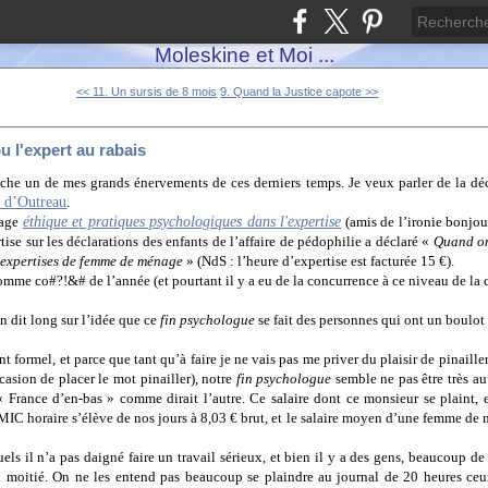
Moleskine et Moi ...
<< 11. Un sursis de 8 mois
9. Quand la Justice capote >>
 l'expert au rabais
ache un de mes grands énervements de ces derniers temps. Je veux parler de la déc
e d’Outreau
.
éthique et pratiques psychologiques dans l'expertise
rage
(amis de l’ironie bonjour
tise sur les déclarations des enfants de l’affaire de pédophilie a déclaré «
Quand on
 expertises de femme de ménage
» (NdS : l’heure d’expertise est facturée 15 €).
 nomme co#?!&# de l’année (et pourtant il y a eu de la concurrence à ce niveau de la 
en dit long sur l’idée que ce
fin psychologue
se fait des personnes qui ont un boulo
 formel, et parce que tant qu’à faire je ne vais pas me priver du plaisir de pinailler
casion de placer le mot pinailler), notre
fin psychologue
semble ne pas être très au
 « France d’en-bas » comme dirait l’autre. Ce salaire dont ce monsieur se plaint,
IC horaire s’élève de nos jours à 8,03 € brut, et le salaire moyen d’une femme de
els il n’a pas daigné faire un travail sérieux, et bien il y a des gens, beaucoup d
moitié. On ne les entend pas beaucoup se plaindre au journal de 20 heures ceux-