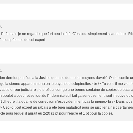
06
l'info mais je ne regarde que fort peu la télé. C'est tout simplement scandaleux. Rie
t l'incompétence de cet expert.
51
on dernier post "on a la Justice quon se donne les moyens davoir". On lui confie
age la sienne apparemment) en le payant des clopinettes.<br /> Tu vois, il me vie
tte erreur judiciaire ; le prof qui corrige une bonne centaine de copies de bacs à 
n boulot à coeur et se fout de l'indemnité et il fait ça sérieusement, soit il trouve qu
t d'heure : la qualité de correction n'est évidemment pas la même.<br /> Dans tous 
> Ceci-dit cet expert au rabais a été bien maladroit pour se justifier ainsi : certaine
lé pour lequel il aurait eu 2/20 (1 pt pour l'encre et 1 pt pour la copie).