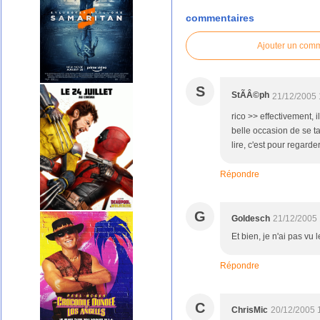
commentaires
Ajouter un com
S
StÃÂ©ph
21/12/2005 
rico >> effectivement, 
belle occasion de se ta
lire, c'est pour regard
Répondre
G
Goldesch
21/12/2005 
Et bien, je n'ai pas vu
Répondre
C
ChrisMic
20/12/2005 