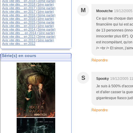
Avis vite dits... en 2018 (2ème partie)
Avis vite dits... en 2018 (1ère partie)
Avis vite dits... en 2017 (2ème partie)
M
Mooutche
19/12/2005
Avis vite dits... en 2017 (1ère partie)
Avis vite dits... en 2016 (2ème partie)
Ce qui me choque dans 
Avis vite dits... en 2016 (1ère partie)
Avis vite dits... en 2015 (2ème partie
financière qui lui est
Avis vite dits... en 2015 (1ère partie)
Avis vite dits... en 2014 (2ème partie)
de 13 personnes (innoce
Avis vite dits ... en 2014 (1ère partie)
innocenter plus tôt").
Avis vite dits... en 2013 (2ème partie)
Avis vite dits... en 2013 (1ère partie)
est incompétant, qu'on
Avis vite dits... en 2012
/> <br /> Et sinon, j'aime
Série(s) en cours
Répondre
S
Spooky
19/12/2005 1
Je suis à 500% d'accord
et d'aller casser la gu
gigantesque fiasco judic
Répondre