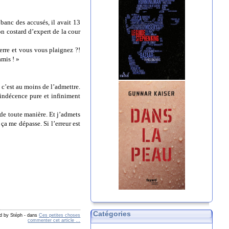
 banc des accusés, il avait 13
on costard d’expert de la cour
erre et vous vous plaignez ?!
mis ! »
 c’est au moins de l’admettre.
l’indécence pure et infiniment
 de toute manière. Et j’admets
ça me dépasse. Si l’erreur est
Catégories
d by Stéph
-
dans
Ces petites choses
commenter cet article
…