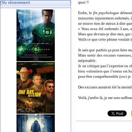
Vu récemment
quoi !!
Enfin, le
fin psychologue
démontre
innocents injustement enfermés, à 
ne trouve rien de mieux à dire que
« Vous avez été enfermés 3 ans, o
Mais que devrais-je dire moi, qui
Voilà ce que cette phrase voulait d
Je sais que parfois ça peut faire 
Mais sortir des excuses vaseuses,
méprisable.
Je ne critique pas l’expertise en 
bien volontiers que l’erreur est h
peut-être compréhensible (ceci j
Des excuses auraient été la moin
Voilà, j'arrête là, je me suis suff