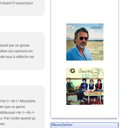
t chiant !!! surout pour
sexuel par un gosse
alibre ses opinions en
te tous à réfléchir sur
!!<br /> <br /> Mooutche
être que ce genre
défausser.<br /> <br />
ur. Par contre quand ça
ême.
Newsletter