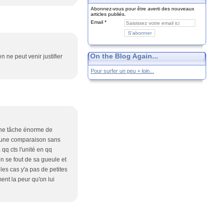
Abonnez-vous pour être averti des nouveaux
articles publiés.
Email
On the Blog Again...
n ne peut venir justifier
Pour surfer un peu + loin...
 une tâche énorme de
nt une comparaison sans
qq cts l'unité en qq
'on se fout de sa gueule et
les cas y'a pas de petites
ment la peur qu'on lui