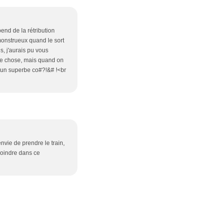
end de la rétribution
 monstrueux quand le sort
s, j'aurais pu vous
une chose, mais quand on
d'un superbe co#?!&# !<br
envie de prendre le train,
 moindre dans ce