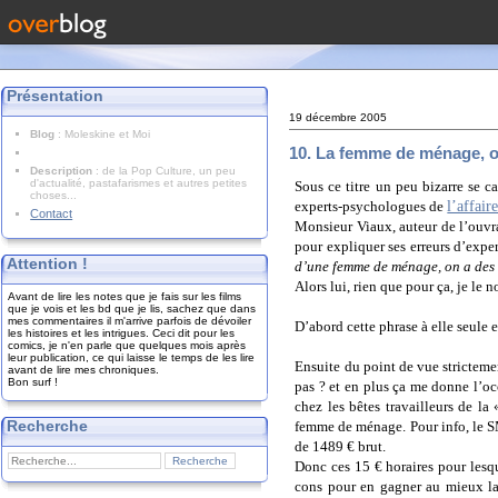
Présentation
19 décembre 2005
Blog
: Moleskine et Moi
10. La femme de ménage, ou
Description
: de la Pop Culture, un peu
d'actualité, pastafarismes et autres petites
Sous ce titre un peu bizarre se c
choses...
l’affair
experts-psychologues de
Contact
Monsieur Viaux, auteur de l’ouv
pour expliquer ses erreurs d’exper
Attention !
d’une femme de ménage, on a des
Alors lui, rien que pour ça, je le
Avant de lire les notes que je fais sur les films
que je vois et les bd que je lis, sachez que dans
mes commentaires il m'arrive parfois de dévoiler
D’abord cette phrase à elle seule 
les histoires et les intrigues. Ceci dit pour les
comics, je n'en parle que quelques mois après
leur publication, ce qui laisse le temps de les lire
Ensuite du point de vue strictement
avant de lire mes chroniques.
Bon surf !
pas ? et en plus ça me donne l’oc
chez les bêtes travailleurs de la
Recherche
femme de ménage. Pour info, le SM
de 1489 € brut.
Donc ces 15 € horaires pour lesqu
cons pour en gagner au mieux la 