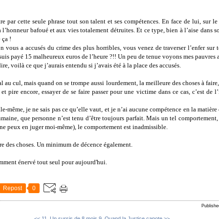
 par cette seule phrase tout son talent et ses compétences. En face de lui, sur le
l’honneur bafoué et aux vies totalement détruites. Et ce type, bien à l’aise dans s
 ça !
n vous a accusés du crime des plus horribles, vous venez de traverser l’enfer sur t
 suis payé 15 malheureux euros de l’heure ?!! Un peu de tenue voyons mes pauvres a
ire, voilà ce que j’aurais entendu si j’avais été à la place des accusés.
mal au cul, mais quand on se trompe aussi lourdement, la meilleure des choses à faire,
 et pire encore, essayer de se faire passer pour une victime dans ce cas, c’est de 
elle-même, je ne sais pas ce qu’elle vaut, et je n’ai aucune compétence en la matière
umaine, que personne n’est tenu d’être toujours parfait. Mais un tel comportement, 
e ne peux en juger moi-même), le comportement est inadmissible.
dre des choses. Un minimum de décence également.
isamment énervé tout seul pour aujourd'hui.
Repost
0
Publishe
<< 11. Un sursis de 8 mois
9. Quand la Justice capote >>