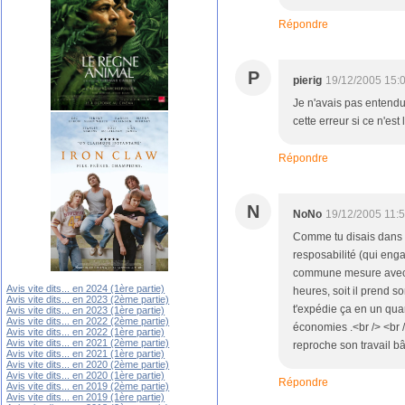
Répondre
P
pierig
19/12/2005 15:
Je n'avais pas entendu 
cette erreur si ce n'es
Répondre
N
NoNo
19/12/2005 11:
Comme tu disais dans t
resposabilité (qui eng
commune mesure avec ce
Avis vite dits... en 2024 (1ère partie)
heures, soit il prend so
Avis vite dits... en 2023 (2ème partie)
t'expédie ça en un quar
Avis vite dits... en 2023 (1ère partie)
Avis vite dits... en 2022 (2ème partie)
économies .<br /> <br /
Avis vite dits... en 2022 (1ère partie)
Avis vite dits... en 2021 (2ème partie)
reproche son travail bâc
Avis vite dits... en 2021 (1ère partie)
Avis vite dits... en 2020 (2ème partie)
Avis vite dits... en 2020 (1ère partie)
Répondre
Avis vite dits... en 2019 (2ème partie)
Avis vite dits... en 2019 (1ère partie)