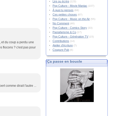
Lire ou écrire
(123)
Pop Culture - Movie Maniac
(107)
À quoi tu penses
(68)
Ces petites choses
(67)
Pop Culture - Music on the Air
(55)
No Comment
(46)
Pop Culture - Comics Story
(33)
Pastafarisme & Co
(17)
Pop Culture - Génération TV
(15)
Contributions
(14)
r, et du coup a perdu une
Atelier d'écriture
(7)
es flocons ? c'est pas pour
Coupure Pub
(6)
Ça passe en boucle
rt comme dirait l'autre ...