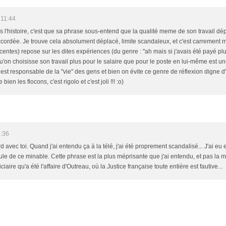
 11:44
l'histoire, c'est que sa phrase sous-entend que la qualité meme de son travail dép
 accordée. Je trouve cela absolument déplacé, limite scandaleux, et c'est carrement
ntes) repose sur les dites expériences (du genre : "ah mais si j'avais été payé plu
 Qu'on choisisse son travail plus pour le salaire que pour le poste en lui-même est 
 est responsable de la "vie" des gens et bien on évite ce genre de réflexion digne 
 bien les flocons, c'est rigolo et c'est joli !!! :o)
1:36
 avec toi. Quand j'ai entendu ça à la télé, j'ai été proprement scandalisé... J'ai eu 
eule de ce minable. Cette phrase est la plus méprisante que j'ai entendu, et pas la
iaire qu'a été l'affaire d'Outreau, où la Justice française toute entière est fautive...