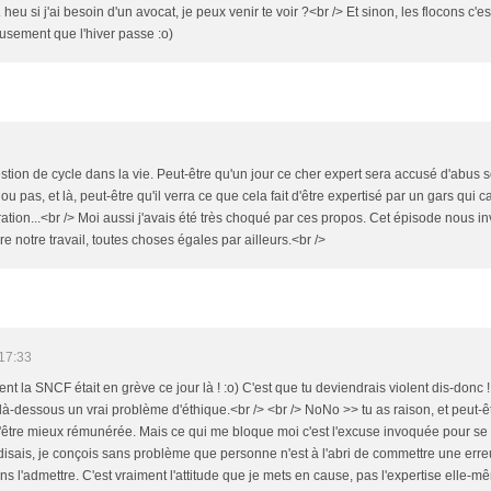
. heu si j'ai besoin d'un avocat, je peux venir te voir ?<br /> Et sinon, les flocons c'es
reusement que l'hiver passe :o)
tion de cycle dans la vie. Peut-être qu'un jour ce cher expert sera accusé d'abus 
 pas, et là, peut-être qu'il verra ce que cela fait d'être expertisé par un gars qui c
tion...<br /> Moi aussi j'avais été très choqué par ces propos. Cet épisode nous invi
re notre travail, toutes choses égales par ailleurs.<br />
17:33
 la SNCF était en grève ce jour là ! :o) C'est que tu deviendrais violent dis-donc 
a là-dessous un vrai problème d'éthique.<br /> <br /> NoNo >> tu as raison, et peut-
 d'être mieux rémunérée. Mais ce qui me bloque moi c'est l'excuse invoquée pour se 
disais, je conçois sans problème que personne n'est à l'abri de commettre une erre
oins l'admettre. C'est vraiment l'attitude que je mets en cause, pas l'expertise elle-m