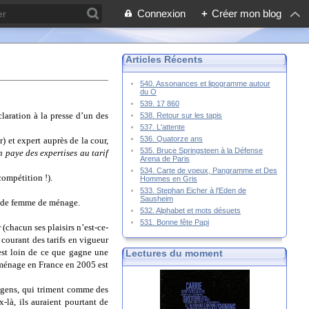
Connexion
+
Créer mon blog
Articles Récents
540. Assonances et lipogramme autour
du O
539. 17 860
laration à la presse d’un des
538. Retour sur les tapis
537. L'attente
536. Quatorze ans
) et expert auprès de la cour,
535. Bruce Springsteen à la Défense
 paye des expertises au tarif
Arena de Paris
534. Carte de voeux, Pangramme et Des
compétition !).
Hommes en Gris
533. Stephan Eicher à l'Eden de
Sausheim
t de femme de ménage.
532. Alphabet et mots désuets
531. Bonne fête Papi
 (chacun ses plaisirs n’est-ce-
 courant des tarifs en vigueur
 est loin de ce que gagne une
Lectures du moment
 ménage en France en 2005 est
e gens, qui triment comme des
là, ils auraient pourtant de