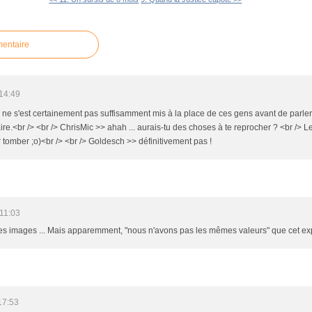
mentaire
14:49
il ne s'est certainement pas suffisamment mis à la place de ces gens avant de parle
ire.<br /> <br /> ChrisMic >> ahah ... aurais-tu des choses à te reprocher ? <br /> L
er tomber ;o)<br /> <br /> Goldesch >> définitivement pas !
11:03
 les images ... Mais apparemment, "nous n'avons pas les mêmes valeurs" que cet expe
17:53