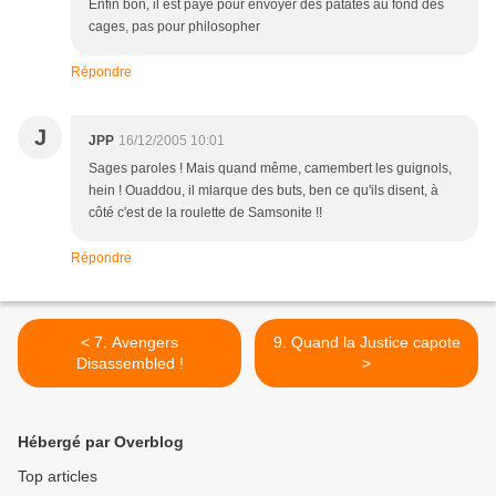
Enfin bon, il est payé pour envoyer des patates au fond des
cages, pas pour philosopher
Répondre
J
JPP
16/12/2005 10:01
Sages paroles ! Mais quand même, camembert les guignols,
hein ! Ouaddou, il mlarque des buts, ben ce qu'ils disent, à
côté c'est de la roulette de Samsonite !!
Répondre
< 7. Avengers
9. Quand la Justice capote
Disassembled !
>
Hébergé par Overblog
Top articles