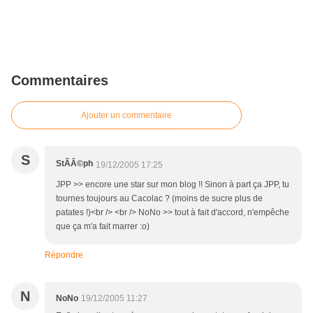
Commentaires
Ajouter un commentaire
S
StÃÂ©ph
19/12/2005 17:25
JPP >> encore une star sur mon blog !! Sinon à part ça JPP, tu
tournes toujours au Cacolac ? (moins de sucre plus de
patates !)<br /> <br /> NoNo >> tout à fait d'accord, n'empêche
que ça m'a fait marrer :o)
Répondre
N
NoNo
19/12/2005 11:27