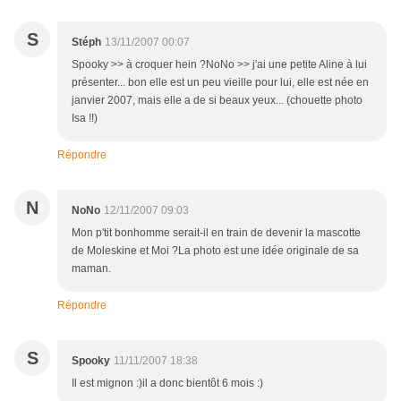
S
Stéph
13/11/2007 00:07
Spooky >> à croquer hein ?NoNo >> j'ai une petite Aline à lui
présenter... bon elle est un peu vieille pour lui, elle est née en
janvier 2007, mais elle a de si beaux yeux... (chouette photo
Isa !!)
Répondre
N
NoNo
12/11/2007 09:03
Mon p'tit bonhomme serait-il en train de devenir la mascotte
de Moleskine et Moi ?La photo est une idée originale de sa
maman.
Répondre
S
Spooky
11/11/2007 18:38
Il est mignon :)il a donc bientôt 6 mois :)