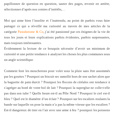
papillonner de question en question, sauter des pages, revenir en arrière,
sélectionner d’après nos centres d’intérêts,…
Moi qui aime bien l’insolite et l’inattendu, au point de parfois vous faire
partager ce qui a réveillé ma curiosité au travers de mes articles de la
catégorie
Pastafarisme & Co
, j’ai été passionné par ces énigmes de la vie de
tous les jours et leurs explications parfois évidentes, parfois surprenantes,
mais toujours intéressantes.
Évidemment la lecture de ce bouquin nécessite d’avoir un minimum de
curiosité et une petite tendance à analyser les choses les plus communes sous
un angle scientifique.
Comment font les moucherons pour voler sous la pluie sans être assommés
par les gouttes ? Pourquoi un biscuit sec ramollit hors de son sachet alors que
la baguette de pain durcit ? Pourquoi les flocons de céréales ont tendance à
s’agréger au bord de votre bol de lait ? Pourquoi la superglue ne colle-t-elle
pas dans son tube ? Quelle heure est-il au Pôle Nord ? Pourquoi le ciel est-il
bleu ? Quel est le diamètre d’un éclair ? Pourquoi sur les escaliers roulants la
bande sur laquelle on pose la main n’a pas la même vitesse que les escaliers ?
Est-il dangereux de tirer en l’air avec une arme à feu ? pourquoi les poissons