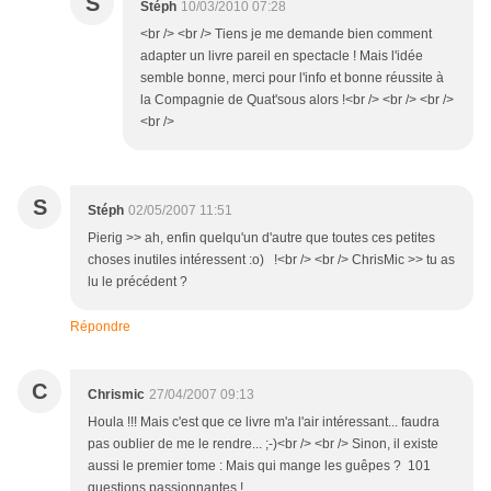
S
Stéph
10/03/2010 07:28
<br /> <br /> Tiens je me demande bien comment
adapter un livre pareil en spectacle ! Mais l'idée
semble bonne, merci pour l'info et bonne réussite à
la Compagnie de Quat'sous alors !<br /> <br /> <br />
<br />
S
Stéph
02/05/2007 11:51
Pierig >> ah, enfin quelqu'un d'autre que toutes ces petites
choses inutiles intéressent :o) !<br /> <br /> ChrisMic >> tu as
lu le précédent ?
Répondre
C
Chrismic
27/04/2007 09:13
Houla !!! Mais c'est que ce livre m'a l'air intéressant... faudra
pas oublier de me le rendre... ;-)<br /> <br /> Sinon, il existe
aussi le premier tome : Mais qui mange les guêpes ? 101
questions passionnantes !