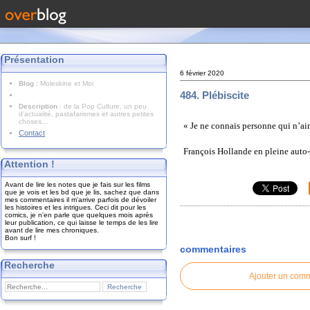
Présentation
6 février 2020
Blog
: Moleskine et Moi
484. Plébiscite
Description
: de la Pop Culture, un peu
d'actualité, pastafarismes et autres petites
choses...
« Je ne connais personne qui n’ai
Contact
François Hollande en pleine auto
Attention !
Avant de lire les notes que je fais sur les films
que je vois et les bd que je lis, sachez que dans
mes commentaires il m'arrive parfois de dévoiler
les histoires et les intrigues. Ceci dit pour les
comics, je n'en parle que quelques mois après
leur publication, ce qui laisse le temps de les lire
avant de lire mes chroniques.
Bon surf !
commentaires
Recherche
Ajouter un com