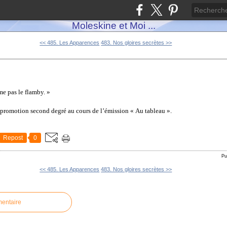
Moleskine et Moi ...
<< 485. Les Apparences
483. Nos gloires secrètes >>
me pas le flamby. »
-promotion second degré au cours de l’émission « Au tableau ».
Repost
0
Pu
<< 485. Les Apparences
483. Nos gloires secrètes >>
mentaire