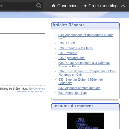
Connexion
+
Créer mon blog
Articles Récents
540. Assonances et lipogramme autour
du O
539. 17 860
538. Retour sur les tapis
537. L'attente
536. Quatorze ans
535. Bruce Springsteen à la Défense
Arena de Paris
534. Carte de voeux, Pangramme et Des
Hommes en Gris
533. Stephan Eicher à l'Eden de
Sausheim
532. Alphabet et mots désuets
blished by Stéph
-
dans
No Comment
commenter cet article
…
531. Bonne fête Papi
Lectures du moment