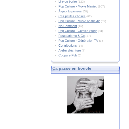
Lire ou écrire
(123)
Pop Culture - Movie Maniac
(107)
À quoi tu penses
(68)
Ces petites choses
(67)
Pop Culture - Music on the Air
(55)
No Comment
(46)
Pop Culture - Comics Story
(33)
Pastafarisme & Co
(17)
Pop Culture - Génération TV
(15)
Contributions
(14)
Atelier d'écriture
(7)
Coupure Pub
(6)
Ça passe en boucle