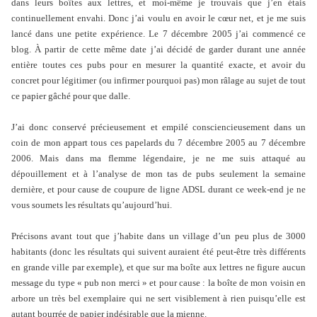
dans leurs boîtes aux lettres, et moi-même je trouvais que j’en étais
continuellement envahi. Donc j’ai voulu en avoir le cœur net, et je me suis
lancé dans une petite expérience. Le 7 décembre 2005 j’ai commencé ce
blog. À partir de cette même date j’ai décidé de garder durant une année
entière toutes ces pubs pour en mesurer la quantité exacte, et avoir du
concret pour légitimer (ou infirmer pourquoi pas) mon râlage au sujet de tout
ce papier gâché pour que dalle.
J’ai donc conservé précieusement et empilé consciencieusement dans un
coin de mon appart tous ces papelards du 7 décembre 2005 au 7 décembre
2006. Mais dans ma flemme légendaire, je ne me suis attaqué au
dépouillement et à l’analyse de mon tas de pubs seulement la semaine
dernière, et pour cause de coupure de ligne ADSL durant ce week-end je ne
vous soumets les résultats qu’aujourd’hui.
Précisons avant tout que j’habite dans un village d’un peu plus de 3000
habitants (donc les résultats qui suivent auraient été peut-être très différents
en grande ville par exemple), et que sur ma boîte aux lettres ne figure aucun
message du type « pub non merci » et pour cause : la boîte de mon voisin en
arbore un très bel exemplaire qui ne sert visiblement à rien puisqu’elle est
autant bourrée de papier indésirable que la mienne.