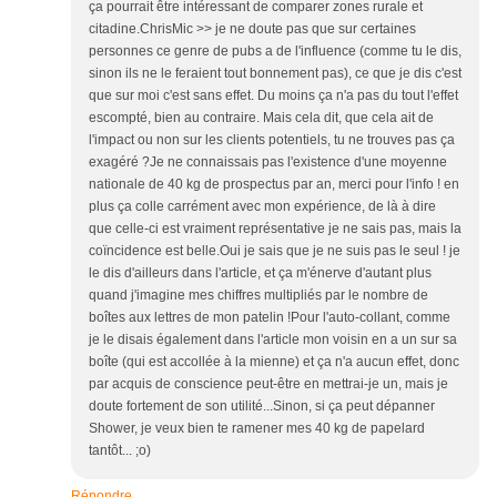
ça pourrait être intéressant de comparer zones rurale et
citadine.ChrisMic >> je ne doute pas que sur certaines
personnes ce genre de pubs a de l'influence (comme tu le dis,
sinon ils ne le feraient tout bonnement pas), ce que je dis c'est
que sur moi c'est sans effet. Du moins ça n'a pas du tout l'effet
escompté, bien au contraire. Mais cela dit, que cela ait de
l'impact ou non sur les clients potentiels, tu ne trouves pas ça
exagéré ?Je ne connaissais pas l'existence d'une moyenne
nationale de 40 kg de prospectus par an, merci pour l'info ! en
plus ça colle carrément avec mon expérience, de là à dire
que celle-ci est vraiment représentative je ne sais pas, mais la
coïncidence est belle.Oui je sais que je ne suis pas le seul ! je
le dis d'ailleurs dans l'article, et ça m'énerve d'autant plus
quand j'imagine mes chiffres multipliés par le nombre de
boîtes aux lettres de mon patelin !Pour l'auto-collant, comme
je le disais également dans l'article mon voisin en a un sur sa
boîte (qui est accollée à la mienne) et ça n'a aucun effet, donc
par acquis de conscience peut-être en mettrai-je un, mais je
doute fortement de son utilité...Sinon, si ça peut dépanner
Shower, je veux bien te ramener mes 40 kg de papelard
tantôt... ;o)
Répondre