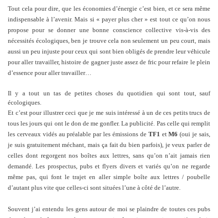
Tout cela pour dire, que les économies d’énergie c’est bien, et ce sera même
indispensable à l’avenir. Mais si « payer plus cher » est tout ce qu’on nous
propose pour se donner une bonne conscience collective vis-à-vis des
nécessités écologiques, ben je trouve cela non seulement un peu court, mais
aussi un peu injuste pour ceux qui sont bien obligés de prendre leur véhicule
pour aller travailler, histoire de gagner juste assez de fric pour refaire le plein
d’essence pour aller travailler…
Il y a tout un tas de petites choses du quotidien qui sont tout, sauf
écologiques.
Et c’est pour illustrer ceci que je me suis intéressé à un de ces petits trucs de
tous les jours qui ont le don de me gonfler. La publicité. Pas celle qui remplit
les cerveaux vidés au préalable par les émissions de
TF1
et
M6
(oui je sais,
je suis gratuitement méchant, mais ça fait du bien parfois), je veux parler de
celles dont regorgent nos boîtes aux lettres, sans qu’on n’ait jamais rien
demandé. Les prospectus, pubs et flyers divers et variés qu’on ne regarde
même pas, qui font le trajet en aller simple boîte aux lettres / poubelle
d’autant plus vite que celles-ci sont situées l’une à côté de l’autre.
Souvent j’ai entendu les gens autour de moi se plaindre de toutes ces pubs