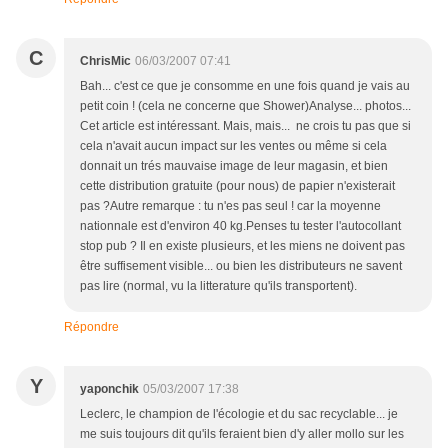
C
ChrisMic
06/03/2007 07:41
Bah... c'est ce que je consomme en une fois quand je vais au
petit coin ! (cela ne concerne que Shower)Analyse... photos...
Cet article est intéressant. Mais, mais... ne crois tu pas que si
cela n'avait aucun impact sur les ventes ou même si cela
donnait un trés mauvaise image de leur magasin, et bien
cette distribution gratuite (pour nous) de papier n'existerait
pas ?Autre remarque : tu n'es pas seul ! car la moyenne
nationnale est d'environ 40 kg.Penses tu tester l'autocollant
stop pub ? Il en existe plusieurs, et les miens ne doivent pas
être suffisement visible... ou bien les distributeurs ne savent
pas lire (normal, vu la litterature qu'ils transportent).
Répondre
Y
yaponchik
05/03/2007 17:38
Leclerc, le champion de l'écologie et du sac recyclable... je
me suis toujours dit qu'ils feraient bien d'y aller mollo sur les