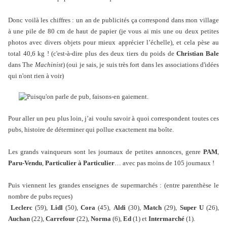
Donc voilà les chiffres : un an de publicités ça correspond dans mon village
à une pile de 80 cm de haut de papier (je vous ai mis une ou deux petites
photos avec divers objets pour mieux apprécier l’échelle), et cela pèse au
total 40,6 kg ! (c'est-à-dire plus des deux tiers du poids de
Christian Bale
dans The
Machinist
) (oui je sais, je suis très fort dans les associations d'idées
qui n'ont rien à voir)
Pour aller un peu plus loin, j’ai voulu savoir à quoi correspondent toutes ces
pubs, histoire de déterminer qui pollue exactement ma boîte.
Les grands vainqueurs sont les journaux de petites annonces, genre
PAM
,
Paru-Vendu
,
Particulier à Particulier
… avec pas moins de 105 journaux !
Puis viennent les grandes enseignes de supermarchés : (entre parenthèse le
nombre de pubs reçues)
Leclerc
(59),
Lidl
(50),
Cora
(45),
Aldi
(30),
Match
(29),
Super U
(26),
Auchan
(22),
Carrefour
(22),
Norma
(6),
Ed
(1) et
Intermarché
(1).