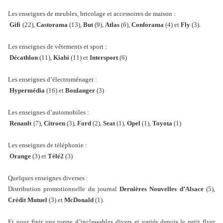
Les enseignes de meubles, bricolage et accessoires de maison :
Gifi
(22),
Castorama
(13),
But
(9),
Atlas
(6),
Conforama
(4) et
Fly
(3).
Les enseignes de vêtements et sport :
Décathlon
(11),
Kiabi
(11) et
Intersport
(6)
Les enseignes d’électroménager :
Hypermédia
(16) et
Boulanger
(3)
Les enseignes d’automobiles :
Renault
(7),
Citroen
(3),
Ford
(2),
Seat
(1),
Opel
(1),
Toyota
(1)
Les enseignes de téléphonie :
Orange
(3) et
Télé2
(3)
Quelques enseignes diverses :
Distribution promotionnelle du journal
Dernières Nouvelles d’Alsace
(5),
Crédit Mutuel
(3) et
McDonald
(1).
Et pour finir une tonne d’inclassables divers et variés depuis le petit flyer