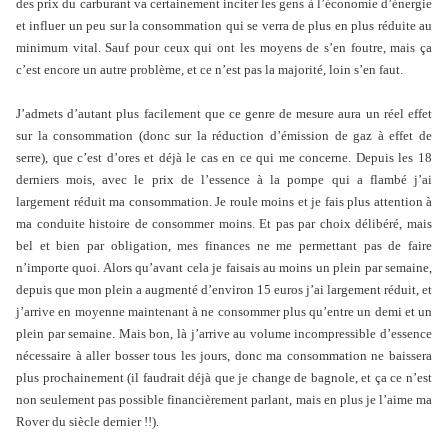
des prix du carburant va certainement inciter les gens à l’économie d’énergie
et influer un peu sur la consommation qui se verra de plus en plus réduite au
minimum vital. Sauf pour ceux qui ont les moyens de s’en foutre, mais ça
c’est encore un autre problème, et ce n’est pas la majorité, loin s’en faut.
J’admets d’autant plus facilement que ce genre de mesure aura un réel effet
sur la consommation (donc sur la réduction d’émission de gaz à effet de
serre), que c’est d’ores et déjà le cas en ce qui me concerne. Depuis les 18
derniers mois, avec le prix de l’essence à la pompe qui a flambé j’ai
largement réduit ma consommation. Je roule moins et je fais plus attention à
ma conduite histoire de consommer moins. Et pas par choix délibéré, mais
bel et bien par obligation, mes finances ne me permettant pas de faire
n’importe quoi. Alors qu’avant cela je faisais au moins un plein par semaine,
depuis que mon plein a augmenté d’environ 15 euros j’ai largement réduit, et
j’arrive en moyenne maintenant à ne consommer plus qu’entre un demi et un
plein par semaine. Mais bon, là j’arrive au volume incompressible d’essence
nécessaire à aller bosser tous les jours, donc ma consommation ne baissera
plus prochainement (il faudrait déjà que je change de bagnole, et ça ce n’est
non seulement pas possible financièrement parlant, mais en plus je l’aime ma
Rover du siècle dernier !!).