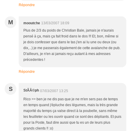
Répondre
M
mooutche
13/03/2007 18:09
Plus de 2/3 du poids de Christian Bale, jamais je n'aurais
pensé à ça, mais ça fait froid dans le dos !!! Et, bon, même si
je dois confesser que dans le tas j'en ai lu une ou deux (ou
dix,...) je me passerais également de cette avalanche de pub.
D'ailleurs, je n'en ai jamais reçu autant à mes adresses
précedentes !
Répondre
S
StÃÂ©ph
07/03/2007 13:25
Rico >> ben je ne dis pas que je ne m'en sers pas de temps
en temps quand j'épluche des légumes, mais la très grande
majorité du temps ça valse direct à la poubelle, sans même
les feuilleter ou les ouvrir quand ce sont des dépliants. Et puis
pour la Poste, faut dire aussi que tu es un de leurs plus
grands clients !! :o)