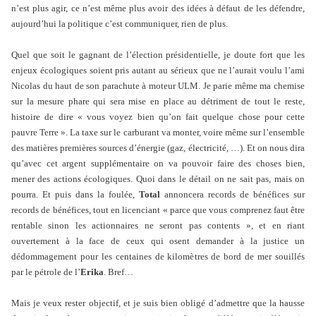
n’est plus agir, ce n’est même plus avoir des idées à défaut de les défendre,
aujourd’hui la politique c’est communiquer, rien de plus.
Quel que soit le gagnant de l’élection présidentielle, je doute fort que les
enjeux écologiques soient pris autant au sérieux que ne l’aurait voulu l’ami
Nicolas du haut de son parachute à moteur ULM. Je parie même ma chemise
sur la mesure phare qui sera mise en place au détriment de tout le reste,
histoire de dire « vous voyez bien qu’on fait quelque chose pour cette
pauvre Terre ». La taxe sur le carburant va monter, voire même sur l’ensemble
des matières premières sources d’énergie (gaz, électricité, …). Et on nous dira
qu’avec cet argent supplémentaire on va pouvoir faire des choses bien,
mener des actions écologiques. Quoi dans le détail on ne sait pas, mais on
pourra. Et puis dans la foulée,
Total
annoncera records de bénéfices sur
records de bénéfices, tout en licenciant « parce que vous comprenez faut être
rentable sinon les actionnaires ne seront pas contents », et en riant
ouvertement à la face de ceux qui osent demander à la justice un
dédommagement pour les centaines de kilomètres de bord de mer souillés
par le pétrole de l’
Erika
. Bref…
Mais je veux rester objectif, et je suis bien obligé d’admettre que la hausse