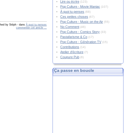
Lire ou écrire
(123)
Pop Culture - Movie Maniac
(107)
À quoi tu penses
(68)
Ces petites choses
(67)
Pop Culture - Music on the Air
(55)
shed by Stéph
-
dans
À quoi tu penses
No Comment
(46)
commenter cet article
…
Pop Culture - Comics Story
(33)
Pastafarisme & Co
(17)
Pop Culture - Génération TV
(15)
Contributions
(14)
Atelier d'écriture
(7)
Coupure Pub
(6)
Ça passe en boucle