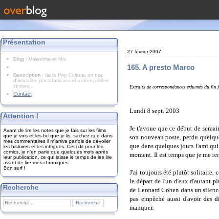
Présentation
27 février 2007
Blog
: Moleskine et Moi
165. A presto Marco
Description
: de la Pop Culture, un peu
d'actualité, pastafarismes et autres petites
choses...
Extraits de correspondances exhumés du fin
Contact
Lundi 8 sept. 2003
Attention !
Je t'avoue que ce début de semain
Avant de lire les notes que je fais sur les films
que je vois et les bd que je lis, sachez que dans
son nouveau poste, perdu quelque
mes commentaires il m'arrive parfois de dévoiler
que dans quelques jours l'ami qui 
les histoires et les intrigues. Ceci dit pour les
comics, je n'en parle que quelques mois après
moment. Il est temps que je me reme
leur publication, ce qui laisse le temps de les lire
avant de lire mes chroniques.
Bon surf !
J'ai toujours été plutôt solitaire,
le départ de l'un d'eux d'autant pl
Recherche
de Leonard Cohen dans un silence 
pas empêché aussi d'avoir des dis
manquer.