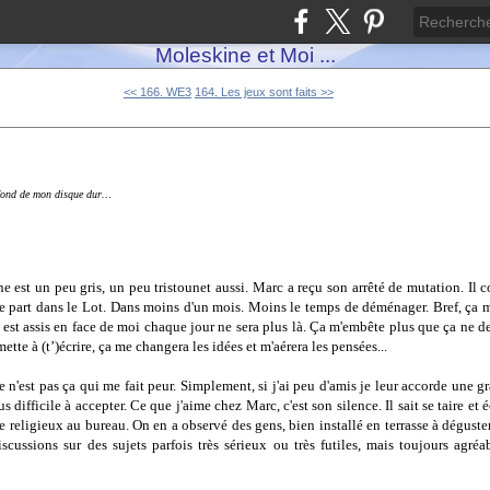
Moleskine et Moi ...
<< 166. WE3
164. Les jeux sont faits >>
 fond de mon disque dur…
e est un peu gris, un peu tristounet aussi. Marc a reçu son arrêté de mutation. Il
 part dans le Lot. Dans moins d'un mois. Moins le temps de déménager. Bref, ça me
est assis en face de moi chaque jour ne sera plus là. Ça m'embête plus que ça ne de
tte à (t’)écrire, ça me changera les idées et m'aérera les pensées...
 ce n'est pas ça qui me fait peur. Simplement, si j'ai peu d'amis je leur accorde une
us difficile à accepter. Ce que j'aime chez Marc, c'est son silence. Il sait se taire et
religieux au bureau. On en a observé des gens, bien installé en terrasse à déguster
cussions sur des sujets parfois très sérieux ou très futiles, mais toujours agréab