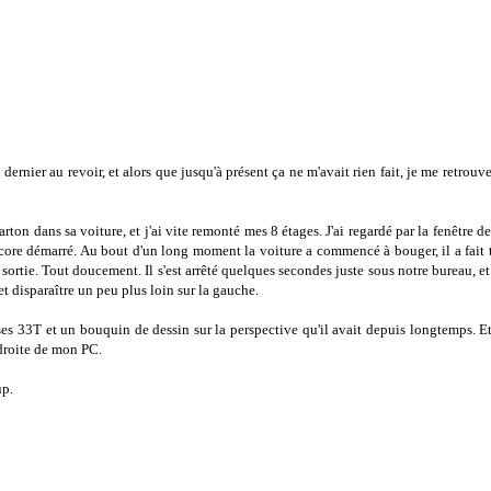
ernier au revoir, et alors que jusqu'à présent ça ne m'avait rien fait, je me retrou
carton dans sa voiture, et j'ai vite remonté mes 8 étages. J'ai regardé par la fenêtre d
encore démarré. Au bout d'un long moment la voiture a commencé à bouger, il a fait 
a sortie. Tout doucement. Il s'est arrêté quelques secondes juste sous notre bureau, et
et disparaître un peu plus loin sur la gauche.
 ses 33T et un bouquin de dessin sur la perspective qu'il avait depuis longtemps. E
 droite de mon PC.
up.