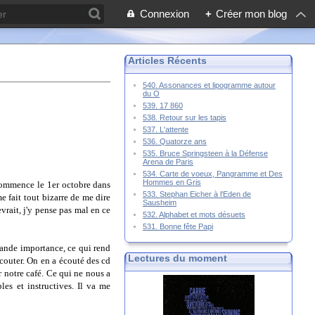
Connexion
+
Créer mon blog
Articles Récents
540. Assonances et lipogramme autour
du O
539. 17 860
538. Retour sur les tapis
537. L'attente
536. Quatorze ans
535. Bruce Springsteen à la Défense
Arena de Paris
534. Carte de voeux, Pangramme et Des
Hommes en Gris
 commence le 1er octobre dans
533. Stephan Eicher à l'Eden de
 fait tout bizarre de me dire
Sausheim
vrait, j'y pense pas mal en ce
532. Alphabet et mots désuets
531. Bonne fête Papi
 grande importance, ce qui rend
Lectures du moment
 écouter. On en a écouté des cd
 notre café. Ce qui ne nous a
les et instructives. Il va me