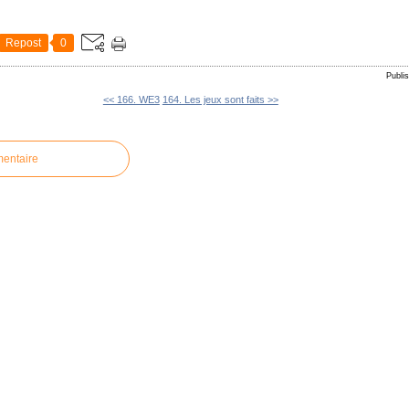
Repost
0
Publi
<< 166. WE3
164. Les jeux sont faits >>
mentaire