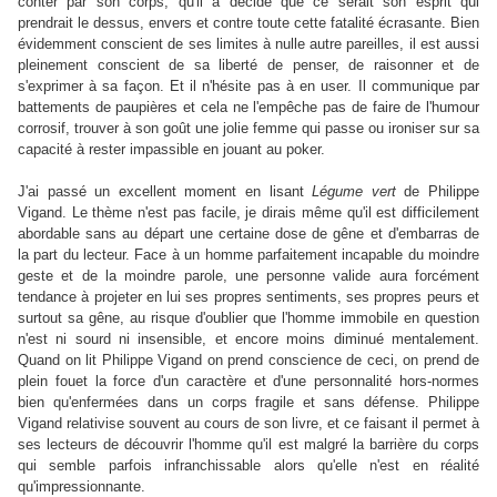
conter par son corps, qu'il a décidé que ce serait son esprit qui
prendrait le dessus, envers et contre toute cette fatalité écrasante. Bien
évidemment conscient de ses limites à nulle autre pareilles, il est aussi
pleinement conscient de sa liberté de penser, de raisonner et de
s'exprimer à sa façon. Et il n'hésite pas à en user. Il communique par
battements de paupières et cela ne l'empêche pas de faire de l'humour
corrosif, trouver à son goût une jolie femme qui passe ou ironiser sur sa
capacité à rester impassible en jouant au poker.
J'ai passé un excellent moment en lisant
Légume vert
de Philippe
Vigand. Le thème n'est pas facile, je dirais même qu'il est difficilement
abordable sans au départ une certaine dose de gêne et d'embarras de
la part du lecteur. Face à un homme parfaitement incapable du moindre
geste et de la moindre parole, une personne valide aura forcément
tendance à projeter en lui ses propres sentiments, ses propres peurs et
surtout sa gêne, au risque d'oublier que l'homme immobile en question
n'est ni sourd ni insensible, et encore moins diminué mentalement.
Quand on lit Philippe Vigand on prend conscience de ceci, on prend de
plein fouet la force d'un caractère et d'une personnalité hors-normes
bien qu'enfermées dans un corps fragile et sans défense. Philippe
Vigand relativise souvent au cours de son livre, et ce faisant il permet à
ses lecteurs de découvrir l'homme qu'il est malgré la barrière du corps
qui semble parfois infranchissable alors qu'elle n'est en réalité
qu'impressionnante.