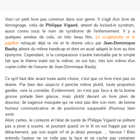
Voici un petit livre pas commun dans son genre. Il s'agit d'un livre de
témoignage, celui de
Philippe Vigand
, atteint du locked-in syndrom,
aussi connu sous le nom de syndrome de l'enfermement. Il y a
quelques années de cela, un très beau film,
Le scaphandre et le
papillon
retraçait déjà la vie et le drame vécu par
Jean-Dominique
Bauby
atteint du même handicap et dont on avait adapté le livre au titre
éponyme. Cependant, si la comparaison s'avère inévitable par le simple
fait que le thème traité est le même, on est loin, très loin même d'un
copier-coller de l'oeuvre de Jean-Dominique Bauby.
Ce qu'il faut dire avant toute autre chose, c'est que ce livre n'est pas un
drame. Par bien des aspects il penche même plutôt, toute proportion
gardée, vers la comédie. Évidemment, on n'est pas face à de la bonne
grosse poilade bien grasse, mais plutôt devant un livre plein de
douceur, de sagesse masquée qui ne veut pas dire son nom, de bonne
humeur communicative et de positivisme saupoudré d'humour bien
senti.
Alors certes, le contexte et l'état de santé de Philippe Vigand ne prêtent
pas a priori à sourire, et pourtant quand on le lit on est frappé par son
détachement, par son esprit vif et je dirais presque … farceur ! Bien
entendu l'auteur ne se voile pas la face et ne cache pas certaines