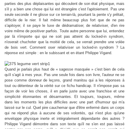
parties des plus déplaisantes qui découlent de son état physique, mais
s'il y a bien une chose qui lui est étrangère c'est l'apitoiement. Pas une
seule seconde il ne glisse sur ce terrain-là, pourtant la pente s'y prêtait,
difficile de le nier. Il fait même beaucoup plus fort que de ne pas
s'apitoyer, il se paye le luxe de dédramatiser, de relativiser, d'en rire
voire même de positiver parfois. Toute autre personne que lui, entendez
par là n'importe qui qui ne soit pas atteint du locked-in syndrom,
n'oserait chuchoter que la moitié de cela, se verrait prendre une volée
de bois vert. Comment oser relativiser un locked-in syndrom ? La
réponse est simple : en le subissant et en étant Philippe Vigand.
Quand je parlais plus haut de « sagesse masquée » c'est bien de cela
qu'il s'agit à mes yeux. Pas une seule fois dans son livre, l'auteur ne se
pose comme donneur de leçons, grand manitou qui a les réponses à
tout ou détenteur de la vérité sur ce fichu handicap. Il n'impose pas sa
façon de voir les choses, il en parle juste avec une franchise et une
simplicité étonnantes et désarmantes. Et toujours, toujours, même
dans les moments les plus difficiles avec une part d'humour qui m'a
laissé sur le cul. Quel pire cauchemar que d'être enfermé dans un corps
qui ne répond plus à aucune de ses volontés, qui n'est plus qu'une
enveloppe physique inerte et intégralement dépendante des autres ?
Philippe Vigand démontre dans son texte qu'il ne s'en est pas laissé