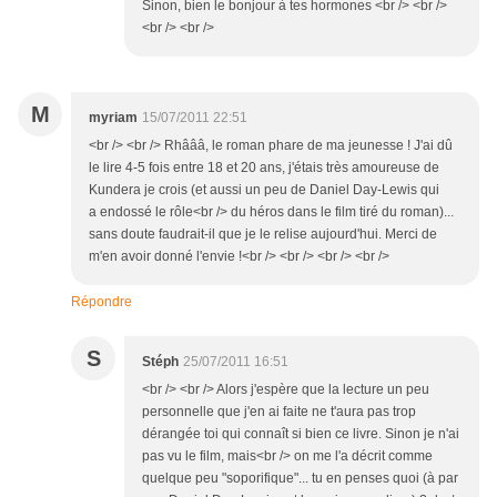
Sinon, bien le bonjour à tes hormones <br /> <br />
<br /> <br />
M
myriam
15/07/2011 22:51
<br /> <br /> Rhâââ, le roman phare de ma jeunesse ! J'ai dû
le lire 4-5 fois entre 18 et 20 ans, j'étais très amoureuse de
Kundera je crois (et aussi un peu de Daniel Day-Lewis qui
a endossé le rôle<br /> du héros dans le film tiré du roman)...
sans doute faudrait-il que je le relise aujourd'hui. Merci de
m'en avoir donné l'envie !<br /> <br /> <br /> <br />
Répondre
S
Stéph
25/07/2011 16:51
<br /> <br /> Alors j'espère que la lecture un peu
personnelle que j'en ai faite ne t'aura pas trop
dérangée toi qui connaît si bien ce livre. Sinon je n'ai
pas vu le film, mais<br /> on me l'a décrit comme
quelque peu "soporifique"... tu en penses quoi (à par