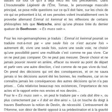
basant sur tout ce qu’il a déjà vécu les fois précédentes. Dans
L’Insoutenable Légèreté de l’Être
, Tomas, le personnage masculin
principal, se pose mille questions sur ce qu’il doit faire, sur les choix de
vie qui se présentent à lui, et ses pensées volent invariablement vers le
proverbe allemand
Einmal ist keinmal
et les réflexions de certains
philosophes tels que
Nietzsche
, ainsi qu’une phrase tirée du dernier
quatuor de
Beethoven
: «
Es muss sein
».
Pour les non-germanophones je traduis :
Einmal ist keinmal
pourrait se
traduire mot-à-mot par «
une seule fois ce n’est aucune fois
»
autrement dit, vivre une seule fois, suivre une seule voie, ne choisir
qu’une possibilité parmi une multitude c’est comme ne pas vivre. Car
on ne peut pas comparer. On ne peut pas mesurer. Devoir choisir et ne
jamais pouvoir revenir en arrière, effacer ou revenir au point de départ
et partir vers une autre direction, c’est comme de ne pas vivre du tout.
On prend des décisions qui ont des conséquences, et on ne saura
jamais si les décisions auront été les bonnes, les meilleures, car on ne
connaîtra jamais les conséquences des autres décisions qu’on n’a pas
prises… Cela relativise beaucoup nos existences, l’importance de nos
actes et le rapport entre nos envies et nos devoirs…
Pour le «
Es muss sein
», on peut le traduire par «
cela doit être
», ou
plus correctement par «
il doit en être ainsi
». Là on touche du doigt à
travers Beethoven la notion de Destin, de nécessité. L’entravement de
l’Homme, son désir de liberté opposé à sa prédestination et à la gravité