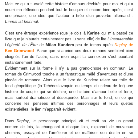
Mais ce qui a survolé cette histoire d’amours déchirés pour moi et qui a
nourri ma réflexion pendant tout le bouquin et encore bien après, c’est
une phrase, une idée que l’auteur a tirée d’un proverbe allemand :
Einmal ist keinmal
.
C’est une étrange expérience (que je dois à
Karine
qui m’a passé ce
livre que je n’aurais certainement pas lu sans elle) de lire
L’Insoutenable
Légèreté de l’Être
de
Milan Kundera
peu de temps après
Replay
de
Ken Grimwood
. Parce que si a priori ces deux romans semblent bien
éloignés l’un de l’autre, dans mon esprit la connexion s’est pourtant
instantanément faite.
Évidemment sur la forme il n’y a pas grand-chose en commun. Le
roman de Grimwood touche à un fantastique mêlé d’aventures et d’une
pincée de romance. Alors que le livre de Kundera relate sur toile de
fond géopolitique (la Tchécoslovaquie du temps du rideau de fer) une
histoire de couple qui se déchire, une histoire d’amour belle et forte,
mais surtout dramatique et désespérée. Mais sur le fond, en ce qui
concerne les pensées intimes des personnages et leurs quêtes
existentielles, le lien m’apparaît évident.
Dans
Replay
, le personnage principal vit et revit sa vie un grand
nombre de fois, la changeant à chaque fois, explorant de nouveaux
chemins, essayant de l’améliorer et de maîtriser son destin en se