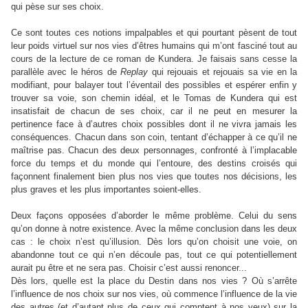
qui pèse sur ses choix.
Ce sont toutes ces notions impalpables et qui pourtant pèsent de tout
leur poids virtuel sur nos vies d’êtres humains qui m’ont fasciné tout au
cours de la lecture de ce roman de Kundera. Je faisais sans cesse la
parallèle avec le héros de
Replay
qui rejouais et rejouais sa vie en la
modifiant, pour balayer tout l’éventail des possibles et espérer enfin y
trouver sa voie, son chemin idéal, et le Tomas de Kundera qui est
insatisfait de chacun de ses choix, car il ne peut en mesurer la
pertinence face à d’autres choix possibles dont il ne vivra jamais les
conséquences. Chacun dans son coin, tentant d’échapper à ce qu’il ne
maîtrise pas. Chacun des deux personnages, confronté à l’implacable
force du temps et du monde qui l’entoure, des destins croisés qui
façonnent finalement bien plus nos vies que toutes nos décisions, les
plus graves et les plus importantes soient-elles.
Deux façons opposées d’aborder le même problème. Celui du sens
qu’on donne à notre existence. Avec la même conclusion dans les deux
cas : le choix n’est qu’illusion. Dès lors qu’on choisit une voie, on
abandonne tout ce qui n’en découle pas, tout ce qui potentiellement
aurait pu être et ne sera pas. Choisir c’est aussi renoncer...
Dès lors, quelle est la place du Destin dans nos vies ? Où s’arrête
l’influence de nos choix sur nos vies, où commence l’influence de la vie
des autres (et d’autant plus de ceux qui comptent à nos yeux) sur la