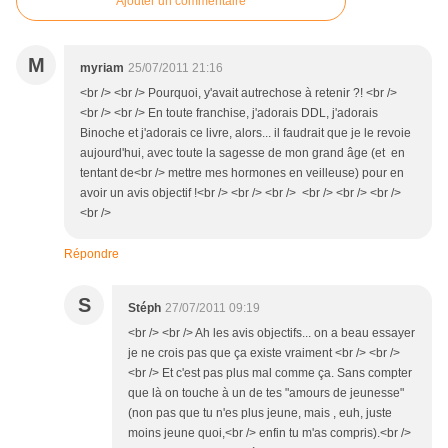
Ajouter un commentaire
M
myriam
25/07/2011 21:16
<br /> <br /> Pourquoi, y'avait autrechose à retenir ?! <br />
<br /> <br /> En toute franchise, j'adorais DDL, j'adorais
Binoche et j'adorais ce livre, alors... il faudrait que je le revoie
aujourd'hui, avec toute la sagesse de mon grand âge (et en
tentant de<br /> mettre mes hormones en veilleuse) pour en
avoir un avis objectif !<br /> <br /> <br /> <br /> <br /> <br />
<br />
Répondre
S
Stéph
27/07/2011 09:19
<br /> <br /> Ah les avis objectifs... on a beau essayer
je ne crois pas que ça existe vraiment <br /> <br />
<br /> Et c'est pas plus mal comme ça. Sans compter
que là on touche à un de tes "amours de jeunesse"
(non pas que tu n'es plus jeune, mais , euh, juste
moins jeune quoi,<br /> enfin tu m'as compris).<br />