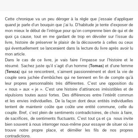
Cette chronique va un peu déroger à la règle que j’essaie d’appliquer
quand je parle d’un bouquin que j’ai lu. D’habitude je tente d’exposer de
mon mieux le début de l’intrigue pour qu’on comprenne bien de qui et de
quoi ça cause, tout en me gardant de trop en dévoiler sur l’issue du
livre, histoire de préserver le plaisir de la découverte à celles ou ceux
qui éventuellement se lanceraient dans la lecture du livre après avoir lu
mon article.
Dans le cas de ce livre, je vais faire l’impasse sur l’histoire et le
résumé. Sachez juste qu’il s’agit d’un homme (
Tomas
) et d’une femme
(
Tereza
) qui se rencontrent, s’aiment passionnément et dont la vie de
couple sera juchée d’embûches qui ne tiennent en fin de compte qu’à
leur propres personnalités très différentes. C’est une opposition du
« nous » aux « je ». C’est une histoire d’attirances irrésistibles et de
répulsions toutes aussi fortes. Des différences entre l’intérêt commun
et les envies individuelles. De la façon dont deux entités individuelles
tentent de maintenir coûte que coûte une entité commune, celle du
couple. Bref, c’est plein de sentiments contradictoires, de choix à faire,
de sacrifices, de sentiments fluctuants. C’est tout ça et ça nous invite
bien souvent à nous interroger nous-même pour essayer de situer où se
trouve notre propre place, et démêler les fils de nos propres
contradictions.