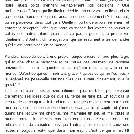
notre, quels poids prennent véritablement nos décisions ? Que
maîtrise-t-on ? Dans quelle illusion décide-t-on de vivre : celle du choix
ou celle du non-choix (qui est aussi un choix finalement) ? Et surtout,
où se place-t-on dans tout ça ? Quelle importance a-t-on réellement et
comment accepter l’idée que notre existence bouleverse et bouscule
celles des autres alors qu’on n’arrive pas à gérer notre propre vie
idéalement ? Autant d’interrogations qui se résument à se demander
qu’elle est notre place en ce monde…
Kundera raccorde cela à une problématique encore un peu plus large,
qui touche chaque personne et ne trouve pas vraiment de réponse
universelle. Il pose la question de la légèreté et de la gravité en ce
monde. Qu’est-ce qui est important, grave ? qu’est-ce qui ne l’est pas ?
la légèreté ne pèse-t-elle sur nos vies pas autant, finalement, que la
gravité ?
Et il le fait bien mieux et avec infiniment plus de talent pour exposer
clairement ses idées que ce que j’ai tenté de faire ici. En tout cas la
lecture de ce bouquin a fait turbiner les rouages quelque peu rouillés de
mon cerveau. Le ciboulot en effervescence, j’ai lu et cogité, et j’aime
quand une lecture me cherche, me malmène un peu et me triture la
matière grise. Je ne suis pas bien certain que c’est ce genre de
réflexions et de considérations que l’auteur a voulu induire chez ses
lecteurs, toujours est-il que dans mon esprit c’est ce qui a fait tilt