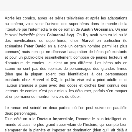
Après les comics, après les séries télévisées et après les adaptations
au cinéma, voici venir l’univers des super-héros dans le monde de la
littérature par l’intermédiaire de ce roman de
Austin Grossman
,
Un jour
je serai invincible
(chez
Calmann-Lévy
). Oh il y avait bien eu ici ou là
des novélisations de super-héros, chez
Marvel
en particulier (le
scénariste
Peter David
en a signé un certain nombre parmi les plus
connues) mais rien qui ne dépasse l’adaptation de héros pré-existants
et pour un public-cible essentiellement composé de jeunes lecteurs et
d’amateurs de comics. Ici c’est un peu différent. Les héros mis en
scène ne sont pas des reprises de personnages des grandes firmes
(bien que la plupart soient très identifiables à des personnages
existants chez Marvel et
DC
), le public visé est a priori adulte et si
l’auteur s’amuse à jouer avec des codes et clichés bien connus des
lecteurs de comics c’est pour mieux les détourner, parfois s’en moquer
et en permanence montrer l’envers du décor.
Le roman est scindé en deux parties où l’on peut suivre en parallèle
deux personnages.
D’un côté on a le
Docteur Impossible
, l’homme le plus intelligent du
monde et aussi le plus grand super-vilain de l’histoire, qui compte bien
s’emparer de la planète et imposer sa domination (bien qu’il ait déjà à