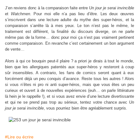
J’en reviens donc à la comparaison faite entre
Un jour je serai invincible
et
Watchmen
. Pour moi elle n’a pas lieu d’être. Les deux œuvres
s’inscrivent dans une lecture adulte du mythe des super-héros, et la
comparaison s’arrête là à mes yeux. Le ton n’est pas le même, le
traitement est différent, la finalité du discours diverge, on ne parle
même pas de la forme… donc pour moi ça n’est pas vraiment pertinent
comme comparaison. En revanche c’est certainement un bon argument
de vente…
Alors à qui ce bouquin peut-il plaire ? a priori je dirais à tout le monde,
bien que les allergiques patentés aux super-héros y resteront à coup
sûr insensibles. A contrario, les fans de comics seront quant à eux
forcément déjà un peu conquis d’avance. Reste tous les autres ! Alors
si vous n’êtes ni pro ni anti super-héros, mais que vous êtes un peu
curieux et ouvert à de nouvelles expériences (euh… on parle littérature
là hein je le rappelle !), et si vous avez envie d’une lecture divertissante
et qui ne se prend pas trop au sérieux, tentez votre chance avec
Un
jour je serai invincible
, vous pourriez bien être agréablement surpris.
#Lire ou écrire