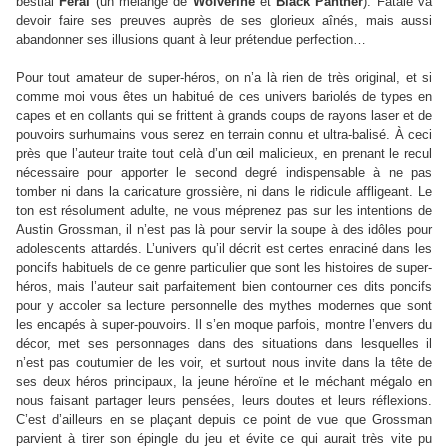
bestial
Feral
(un mélange de
Wolverine
et
Black Panther
). Fatale va
devoir faire ses preuves auprès de ses glorieux aînés, mais aussi
abandonner ses illusions quant à leur prétendue perfection…
Pour tout amateur de super-héros, on n’a là rien de très original, et si
comme moi vous êtes un habitué de ces univers bariolés de types en
capes et en collants qui se frittent à grands coups de rayons laser et de
pouvoirs surhumains vous serez en terrain connu et ultra-balisé. À ceci
près que l’auteur traite tout celà d’un œil malicieux, en prenant le recul
nécessaire pour apporter le second degré indispensable à ne pas
tomber ni dans la caricature grossière, ni dans le ridicule affligeant. Le
ton est résolument adulte, ne vous méprenez pas sur les intentions de
Austin Grossman, il n’est pas là pour servir la soupe à des idôles pour
adolescents attardés. L’univers qu’il décrit est certes enraciné dans les
poncifs habituels de ce genre particulier que sont les histoires de super-
héros, mais l’auteur sait parfaitement bien contourner ces dits poncifs
pour y accoler sa lecture personnelle des mythes modernes que sont
les encapés à super-pouvoirs. Il s’en moque parfois, montre l’envers du
décor, met ses personnages dans des situations dans lesquelles il
n’est pas coutumier de les voir, et surtout nous invite dans la tête de
ses deux héros principaux, la jeune héroïne et le méchant mégalo en
nous faisant partager leurs pensées, leurs doutes et leurs réflexions.
C’est d’ailleurs en se plaçant depuis ce point de vue que Grossman
parvient à tirer son épingle du jeu et évite ce qui aurait très vite pu