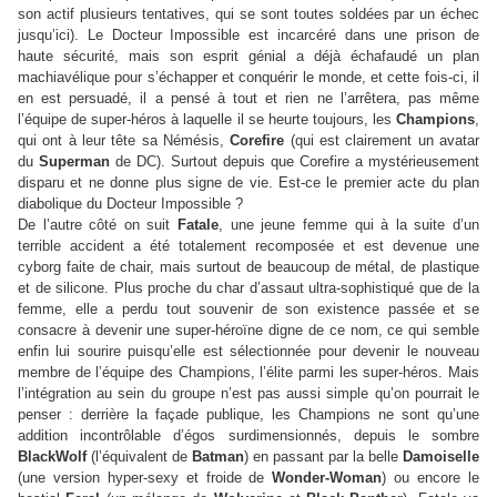
son actif plusieurs tentatives, qui se sont toutes soldées par un échec
jusqu’ici). Le Docteur Impossible est incarcéré dans une prison de
haute sécurité, mais son esprit génial a déjà échafaudé un plan
machiavélique pour s’échapper et conquérir le monde, et cette fois-ci, il
en est persuadé, il a pensé à tout et rien ne l’arrêtera, pas même
l’équipe de super-héros à laquelle il se heurte toujours, les
Champions
,
qui ont à leur tête sa Némésis,
Corefire
(qui est clairement un avatar
du
Superman
de DC). Surtout depuis que Corefire a mystérieusement
disparu et ne donne plus signe de vie. Est-ce le premier acte du plan
diabolique du Docteur Impossible ?
De l’autre côté on suit
Fatale
, une jeune femme qui à la suite d’un
terrible accident a été totalement recomposée et est devenue une
cyborg faite de chair, mais surtout de beaucoup de métal, de plastique
et de silicone. Plus proche du char d’assaut ultra-sophistiqué que de la
femme, elle a perdu tout souvenir de son existence passée et se
consacre à devenir une super-héroïne digne de ce nom, ce qui semble
enfin lui sourire puisqu’elle est sélectionnée pour devenir le nouveau
membre de l’équipe des Champions, l’élite parmi les super-héros. Mais
l’intégration au sein du groupe n’est pas aussi simple qu’on pourrait le
penser : derrière la façade publique, les Champions ne sont qu’une
addition incontrôlable d’égos surdimensionnés, depuis le sombre
BlackWolf
(l’équivalent de
Batman
) en passant par la belle
Damoiselle
(une version hyper-sexy et froide de
Wonder-Woman
) ou encore le