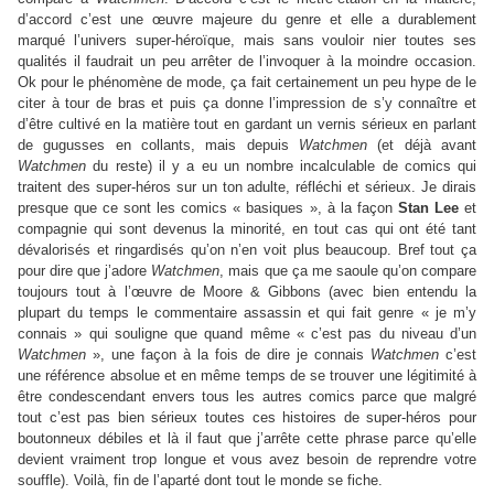
d’accord c’est une œuvre majeure du genre et elle a durablement
marqué l’univers super-héroïque, mais sans vouloir nier toutes ses
qualités il faudrait un peu arrêter de l’invoquer à la moindre occasion.
Ok pour le phénomène de mode, ça fait certainement un peu hype de le
citer à tour de bras et puis ça donne l’impression de s’y connaître et
d’être cultivé en la matière tout en gardant un vernis sérieux en parlant
de gugusses en collants, mais depuis
Watchmen
(et déjà avant
Watchmen
du reste) il y a eu un nombre incalculable de comics qui
traitent des super-héros sur un ton adulte, réfléchi et sérieux. Je dirais
presque que ce sont les comics « basiques », à la façon
Stan Lee
et
compagnie qui sont devenus la minorité, en tout cas qui ont été tant
dévalorisés et ringardisés qu’on n’en voit plus beaucoup. Bref tout ça
pour dire que j’adore
Watchmen
, mais que ça me saoule qu’on compare
toujours tout à l’œuvre de Moore & Gibbons (avec bien entendu la
plupart du temps le commentaire assassin et qui fait genre « je m’y
connais » qui souligne que quand même « c’est pas du niveau d’un
Watchmen
», une façon à la fois de dire je connais
Watchmen
c’est
une référence absolue et en même temps de se trouver une légitimité à
être condescendant envers tous les autres comics parce que malgré
tout c’est pas bien sérieux toutes ces histoires de super-héros pour
boutonneux débiles et là il faut que j’arrête cette phrase parce qu’elle
devient vraiment trop longue et vous avez besoin de reprendre votre
souffle). Voilà, fin de l’aparté dont tout le monde se fiche.