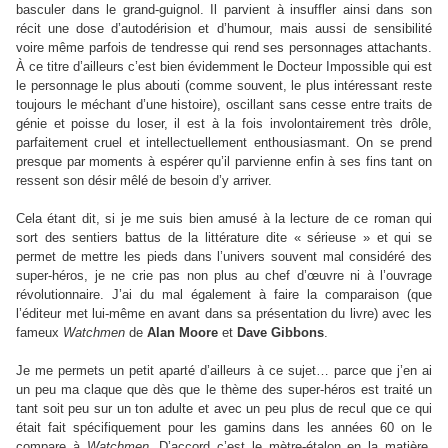
basculer dans le grand-guignol. Il parvient à insuffler ainsi dans son
récit une dose d’autodérision et d’humour, mais aussi de sensibilité
voire même parfois de tendresse qui rend ses personnages attachants.
À ce titre d’ailleurs c’est bien évidemment le Docteur Impossible qui est
le personnage le plus abouti (comme souvent, le plus intéressant reste
toujours le méchant d’une histoire), oscillant sans cesse entre traits de
génie et poisse du loser, il est à la fois involontairement très drôle,
parfaitement cruel et intellectuellement enthousiasmant. On se prend
presque par moments à espérer qu’il parvienne enfin à ses fins tant on
ressent son désir mêlé de besoin d’y arriver.
Cela étant dit, si je me suis bien amusé à la lecture de ce roman qui
sort des sentiers battus de la littérature dite « sérieuse » et qui se
permet de mettre les pieds dans l’univers souvent mal considéré des
super-héros, je ne crie pas non plus au chef d’œuvre ni à l’ouvrage
révolutionnaire. J’ai du mal également à faire la comparaison (que
l’éditeur met lui-même en avant dans sa présentation du livre) avec les
fameux
Watchmen
de
Alan Moore
et
Dave Gibbons
.
Je me permets un petit aparté d’ailleurs à ce sujet… parce que j’en ai
un peu ma claque que dès que le thème des super-héros est traité un
tant soit peu sur un ton adulte et avec un peu plus de recul que ce qui
était fait spécifiquement pour les gamins dans les années 60 on le
compare à
Watchmen
. D’accord c’est le mètre-étalon en la matière,