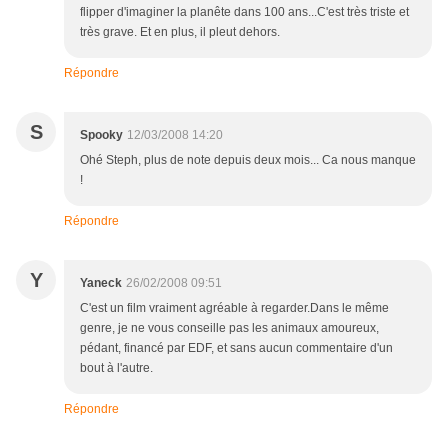
flipper d'imaginer la planête dans 100 ans...C'est très triste et
très grave. Et en plus, il pleut dehors.
Répondre
S
Spooky
12/03/2008 14:20
Ohé Steph, plus de note depuis deux mois... Ca nous manque
!
Répondre
Y
Yaneck
26/02/2008 09:51
C'est un film vraiment agréable à regarder.Dans le même
genre, je ne vous conseille pas les animaux amoureux,
pédant, financé par EDF, et sans aucun commentaire d'un
bout à l'autre.
Répondre