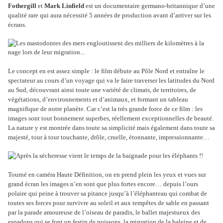
Fothergill
et
Mark Linfield
est un documentaire germano-britannique d’une
qualité rare qui aura nécessité 5 années de production avant d’arriver sur les
écrans.
Le concept en est assez simple : le film débute au Pôle Nord et entraîne le
spectateur au cours d’un voyage qui va le faire traverser les latitudes du Nord
au Sud, découvrant ainsi toute une variété de climats, de territoires, de
végétations, d’environnements et d’animaux, et formant un tableau
magnifique de notre planète. Car c’est la très grande force de ce film : les
images sont tout bonnement superbes, réellement exceptionnelles de beauté.
La nature y est montrée dans toute sa simplicité mais également dans toute sa
majesté, tour à tour touchante, drôle, cruelle, étonnante, impressionnante…
Tourné en caméra Haute Définition, on en prend plein les yeux et vues sur
grand écran les images n’en sont que plus fortes encore… depuis l’ours
polaire qui peine à trouver sa pitance jusqu’à l’éléphanteau qui combat de
toutes ses forces pour survivre au soleil et aux tempêtes de sable en passant
par la parade amoureuse de l’oiseau de paradis, le ballet majestueux des
espadons qui se font un festin de poissons, la migration de la baleine et de