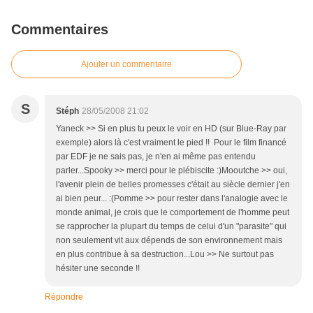
Commentaires
Ajouter un commentaire
S
Stéph
28/05/2008 21:02
Yaneck >> Si en plus tu peux le voir en HD (sur Blue-Ray par
exemple) alors là c'est vraiment le pied !! Pour le film financé
par EDF je ne sais pas, je n'en ai même pas entendu
parler...Spooky >> merci pour le plébiscite :)Mooutche >> oui,
l'avenir plein de belles promesses c'était au siècle dernier j'en
ai bien peur... :(Pomme >> pour rester dans l'analogie avec le
monde animal, je crois que le comportement de l'homme peut
se rapprocher la plupart du temps de celui d'un "parasite" qui
non seulement vit aux dépends de son environnement mais
en plus contribue à sa destruction...Lou >> Ne surtout pas
hésiter une seconde !!
Répondre