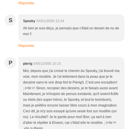
Répondre
S
Spooky
04/01/2006 10:34
Ah ben je suis déçu, je pensais que c'était un dessin de nu de
moi !!
Répondre
P
pierig
04/01/2006 10:15
Moi, depuis que j'ai croisé le chemin du Spooky, j'ai trouvé ma
voie, mon modèle. Je l'ai tellement dans la peau que je le
dessine sans le voir (trop fort le Pierig!). C'est une exception!
;-)<br /> Sinon, recopier des dessins, je le faisais aussi avant.
Maintenant, je m'inspire de persos existants, qu'il soient fictifs
ou réels (les super-héros, le Spooky, et tout le tsointsoin),
mais je préfère encore laisser libre cours à mon imagination.
Ceci dit, je m'y suis essayé qu'une seule fois sur modèle (un
nu). Le résultat? Je le garde pour moi! Bon, ça sert à rien
d'aller le répéter à Elveen, car c'était elle le modèle. ;-)<br />
<br /> Pierig