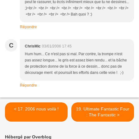
peut te rassurer, tu écris infiniment mieux que tu ne dessines...
;)<br /> <br /> <br /> <br /> <br /> <br /> <br /> <br /> <br />
<br /> <br /> <br /> <br /> Bah quoi ? :)
Répondre
C
ChrisMic
03/01/2006 17:45
Hum hum... Ce n'est pas si mal. Par contre, la trompe n'est
pas assez longue... le gris est assez bien rendu... et la bâche
de protection donne de la force à ce dessin... donc pas de
décourage ment et poursuit tes efforts dans cette voie ! ;-)
Répondre
< 17. 2006 nous voilà !
19. Ultimate Fantastic Four
: The Fantastic >
Hébergé par Overblog