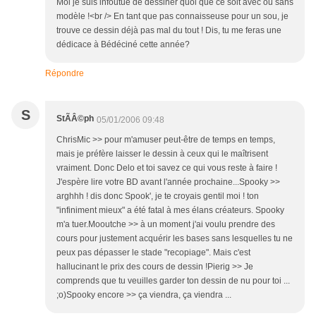
Moi je suis infoutue de dessiner quoi que ce soit avec ou sans
modèle !<br /> En tant que pas connaisseuse pour un sou, je
trouve ce dessin déjà pas mal du tout ! Dis, tu me feras une
dédicace à Bédéciné cette année?
Répondre
S
StÃÂ©ph
05/01/2006 09:48
ChrisMic >> pour m'amuser peut-être de temps en temps,
mais je préfère laisser le dessin à ceux qui le maîtrisent
vraiment. Donc Delo et toi savez ce qui vous reste à faire !
J'espère lire votre BD avant l'année prochaine...Spooky >>
arghhh ! dis donc Spook', je te croyais gentil moi ! ton
"infiniment mieux" a été fatal à mes élans créateurs. Spooky
m'a tuer.Mooutche >> à un moment j'ai voulu prendre des
cours pour justement acquérir les bases sans lesquelles tu ne
peux pas dépasser le stade "recopiage". Mais c'est
hallucinant le prix des cours de dessin !Pierig >> Je
comprends que tu veuilles garder ton dessin de nu pour toi ...
;o)Spooky encore >> ça viendra, ça viendra ...