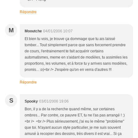
Répondre
M
Mooutche
04/01/2006 10:07
Et bien tu vois, je trouve ça dommage que tu ais laissé
tomber... Tout simplement parce que sans forcement prendre
de cours, l'entrainement te fait acquérir certains
automatismes, meme en s'aidant de modèles, tu assimiles les
proportions, les volumes, et à force tu y arrives sans modèles,
promis... :o)<br /> J'espère qu'on en verra d'autres !!!
Répondre
S
Spooky
03/01/2006 19:06
Bon, il y a de la recherche quand même, sur certaines
ombres... Par contre, ce pauvre ET, tu ne l'as pas arrangé ! :)
<br /> <br /> Plus sérieusement, j'ai eu le même "problème"
que toi. N'ayant aucun style particulier, je me suis souvent
amusé à recopier des dessins, très divers il est vrai... Si ça