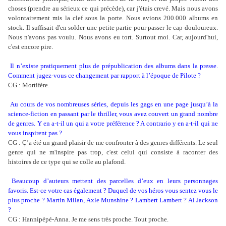
choses (prendre au sérieux ce qui précède), car j'étais crevé. Mais nous avons
volontairement mis la clef sous la porte. Nous avions 200.000 albums en
stock. Il suffisait d'en solder une petite partie pour passer le cap douloureux.
Nous n'avons pas voulu. Nous avons eu tort. Surtout moi. Car, aujourd'hui,
c'est encore pire.
Il n’existe pratiquement plus de prépublication des albums dans la presse.
Comment jugez-vous ce changement par rapport à l’époque de Pilote ?
CG : Mortifère.
Au cours de vos nombreuses séries, depuis les gags en une page jusqu’à la
science-fiction en passant par le thriller, vous avez couvert un grand nombre
de genres. Y en a-t-il un qui a votre préférence ? A contrario y en a-t-il qui ne
vous inspirent pas ?
CG : Ç’a été un grand plaisir de me confronter à des genres différents. Le seul
genre qui ne m'inspire pas trop, c'est celui qui consiste à raconter des
histoires de ce type qui se colle au plafond.
Beaucoup d’auteurs mettent des parcelles d’eux en leurs personnages
favoris. Est-ce votre cas également ? Duquel de vos héros vous sentez vous le
plus proche ? Martin Milan, Axle Munshine ? Lambert Lambert ? Al Jackson
?
CG : Hannipépé-Anna. Je me sens très proche. Tout proche.