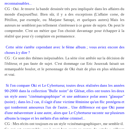
reconnaissables...
CG : Oui. Je trouve la bande dessinée très peu impliquée dans les affaires du
monde d'aujourd'hui. Bien sûr, il y a des exceptions (L'affaire corse, de
Pétillon, par exemple, ou Marjane Satrapi, et quelques autres) Mais les
auteurs ne semblent pas tellement s'intéresser à ce genre de sujets. On peut le
comprendre. C'est un métier que l'on choisit davantage pour échapper à la
réalité que pour s'y complaire en permanence.
Cette série s'arrête cependant avec le 6ème album ; vous aviez encore des
choses à y dire ?
CG : Ce sont des thèmes inépuisables. La série s'est arrêtée sur la décision de
l'éditeur, et pas faute de sujet. C'est dommage car Eric Juszezak faisait un
remarquable boulot, et le personnage de Oki était de plus en plus séduisant
et vrai.
Si l'on compare Oki et Le Cybertueur, toutes deux réalisées dans les années
90-2000 dans la collection "Bulle noire" de Glénat, elles ont toutes les deux
un style assez "cinématographique" et une ambiance polar assez "glauque"
(noire) ; dans les 2 cas, il s'agit d'une victime féminine qu'un flic protégera et
qui tomberont amoureux l'un de l'autre... Une différence est que Oki passe
d'une mésaventure à une autre, alors que Le Cybertueur raconte sur plusieurs
albums la traque et les méfaits d'un même criminel...
CG : Mes récits ont toujours eu un style «cinématographique», me semble-il.