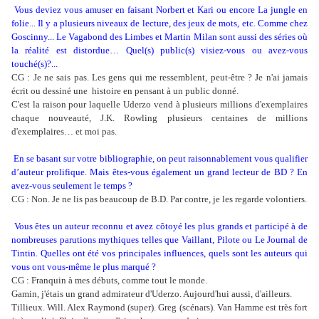
Vous deviez vous amuser en faisant Norbert et Kari ou encore La jungle en
folie... Il y a plusieurs niveaux de lecture, des jeux de mots, etc. Comme chez
Goscinny... Le Vagabond des Limbes et Martin Milan sont aussi des séries où
la réalité est distordue… Quel(s) public(s) visiez-vous ou avez-vous
touché(s)?...
CG : Je ne sais pas. Les gens qui me ressemblent, peut-être ? Je n'ai jamais
écrit ou dessiné une histoire en pensant à un public donné.
C'est la raison pour laquelle Uderzo vend à plusieurs millions d'exemplaires
chaque nouveauté, J.K. Rowling plusieurs centaines de millions
d'exemplaires… et moi pas.
En se basant sur votre bibliographie, on peut raisonnablement vous qualifier
d’auteur prolifique. Mais êtes-vous également un grand lecteur de BD ? En
avez-vous seulement le temps ?
CG : Non. Je ne lis pas beaucoup de B.D. Par contre, je les regarde volontiers.
Vous êtes un auteur reconnu et avez côtoyé les plus grands et participé à de
nombreuses parutions mythiques telles que Vaillant, Pilote ou Le Journal de
Tintin. Quelles ont été vos principales influences, quels sont les auteurs qui
vous ont vous-même le plus marqué ?
CG : Franquin à mes débuts, comme tout le monde.
Gamin, j'étais un grand admirateur d'Uderzo. Aujourd'hui aussi, d'ailleurs.
Tillieux. Will. Alex Raymond (super). Greg (scénars). Van Hamme est très fort