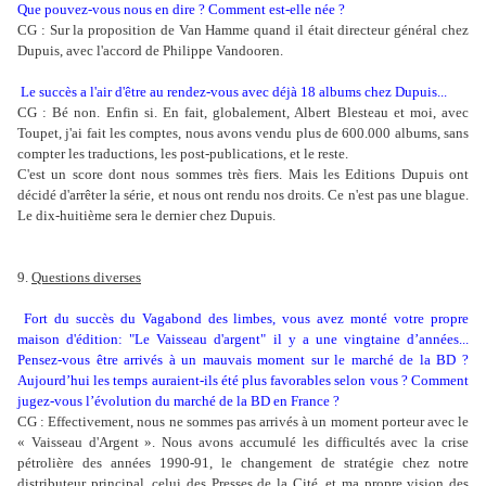
Que pouvez-vous nous en dire ? Comment est-elle née ?
CG : Sur la proposition de Van Hamme quand il était directeur général chez
Dupuis, avec l'accord de Philippe Vandooren.
Le succès a l'air d'être au rendez-vous avec déjà 18 albums chez Dupuis...
CG : Bé non. Enfin si. En fait, globalement, Albert Blesteau et moi, avec
Toupet, j'ai fait les comptes, nous avons vendu plus de 600.000 albums, sans
compter les traductions, les post-publications, et le reste.
C'est un score dont nous sommes très fiers. Mais les Editions Dupuis ont
décidé d'arrêter la série, et nous ont rendu nos droits. Ce n'est pas une blague.
Le dix-huitième sera le dernier chez Dupuis.
9.
Questions diverses
Fort du succès du Vagabond des limbes, vous avez monté votre propre
maison d'édition: "Le Vaisseau d'argent" il y a une vingtaine d’années...
Pensez-vous être arrivés à un mauvais moment sur le marché de la BD ?
Aujourd’hui les temps auraient-ils été plus favorables selon vous ? Comment
jugez-vous l’évolution du marché de la BD en France ?
CG : Effectivement, nous ne sommes pas arrivés à un moment porteur avec le
« Vaisseau d'Argent ». Nous avons accumulé les difficultés avec la crise
pétrolière des années 1990-91, le changement de stratégie chez notre
distributeur principal, celui des Presses de la Cité, et ma propre vision des