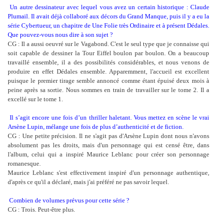
Un autre dessinateur avec lequel vous avez un certain historique : Claude
Plumail. Il avait déjà collaboré aux décors du Grand Manque, puis il y a eu la
série Cybertueur, un chapitre de Une Folie très Ordinaire et à présent Dédales.
Que pouvez-vous nous dire à son sujet ?
CG : Il a aussi oeuvré sur le Vagabond. C'est le seul type que je connaisse qui
soit capable de dessiner la Tour Eiffel boulon par boulon. On a beaucoup
travaillé ensemble, il a des possibilités considérables, et nous venons de
produire en effet Dédales ensemble. Apparemment, l'accueil est excellent
puisque le premier tirage semble annoncé comme étant épuisé deux mois à
peine après sa sortie. Nous sommes en train de travailler sur le tome 2. Il a
excellé sur le tome 1.
Il s’agit encore une fois d’un thriller haletant. Vous mettez en scène le vrai
Arsène Lupin, mélange une fois de plus d’authenticité et de fiction.
CG : Une petite précision. Il ne s'agit pas d'Arsène Lupin dont nous n'avons
absolument pas les droits, mais d'un personnage qui est censé être, dans
l'album, celui qui a inspiré Maurice Leblanc pour créer son personnage
romanesque.
Maurice Leblanc s'est effectivement inspiré d'un personnage authentique,
d'après ce qu'il a déclaré, mais j'ai préféré ne pas savoir lequel.
Combien de volumes prévus pour cette série ?
CG : Trois. Peut-être plus.