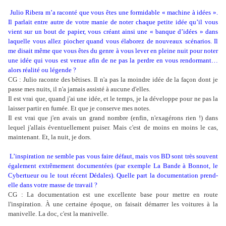
Julio Ribera m’a raconté que vous êtes une formidable « machine à idées ».
Il parlait entre autre de votre manie de noter chaque petite idée qu’il vous
vient sur un bout de papier, vous créant ainsi une « banque d’idées » dans
laquelle vous allez piocher quand vous élaborez de nouveaux scénarios. Il
me disait même que vous êtes du genre à vous lever en pleine nuit pour noter
une idée qui vous est venue afin de ne pas la perdre en vous rendormant…
alors réalité ou légende ?
CG : Julio raconte des bêtises. Il n'a pas la moindre idée de la façon dont je
passe mes nuits, il n'a jamais assisté à aucune d'elles.
Il est vrai que, quand j'ai une idée, et le temps, je la développe pour ne pas la
laisser partir en fumée. Et que je conserve mes notes.
Il est vrai que j'en avais un grand nombre (enfin, n'exagérons rien !) dans
lequel j'allais éventuellement puiser. Mais c'est de moins en moins le cas,
maintenant. Et, la nuit, je dors.
L’inspiration ne semble pas vous faire défaut, mais vos BD sont très souvent
également extrêmement documentées (par exemple La Bande à Bonnot, le
Cybertueur ou le tout récent Dédales). Quelle part la documentation prend-
elle dans votre masse de travail ?
CG : La documentation est une excellente base pour mettre en route
l'inspiration. À une certaine époque, on faisait démarrer les voitures à la
manivelle. La doc, c'est la manivelle.