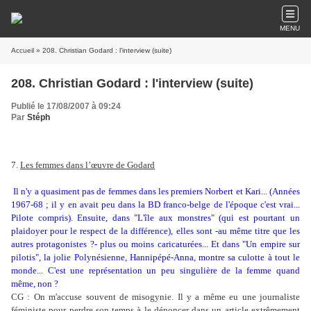
MENU
Accueil
» 208. Christian Godard : l'interview (suite)
208. Christian Godard : l'interview (suite)
Publié le 17/08/2007 à 09:24
Par
Stéph
7.
Les femmes dans l’œuvre de Godard
Il n'y a quasiment pas de femmes dans les premiers Norbert et Kari... (Années
1967-68 ; il y en avait peu dans la BD franco-belge de l'époque c'est vrai...
Pilote compris). Ensuite, dans "L'île aux monstres" (qui est pourtant un
plaidoyer pour le respect de la différence), elles sont -au même titre que les
autres protagonistes ?- plus ou moins caricaturées... Et dans "Un empire sur
pilotis", la jolie Polynésienne, Hannipépé-Anna, montre sa culotte à tout le
monde... C'est une représentation un peu singulière de la femme quand
même, non ?
CG : On m'accuse souvent de misogynie. Il y a même eu une journaliste
féministe pour perdre son temps à le dénoncer dans un article extrêmement