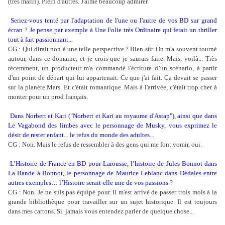
(très malin). Plein d'autres. J'aime beaucoup admirer.
Seriez-vous tenté par l'adaptation de l'une ou l'autre de vos BD sur grand
écran ? Je pense par exemple à Une Folie très Ordinaire qui ferait un thriller
tout à fait passionnant...
CG : Qui dirait non à une telle perspective ? Bien sûr. On m'a souvent tourné
autour, dans ce domaine, et je crois que je saurais faire. Mais, voilà... Très
récemment, un producteur m'a commandé l'écriture d’un scénario, à partir
d'un point de départ qui lui appartenait. Ce que j'ai fait. Ça devait se passer
sur la planète Mars. Et c'était romantique. Mais à l'arrivée, c'était trop cher à
monter pour un prod français.
Dans Norbert et Kari ("Norbert et Kari au royaume d'Astap"), ainsi que dans
Le Vagabond des limbes avec le personnage de Musky, vous exprimez le
désir de rester enfant... le refus du monde des adultes...
CG : Non. Mais le refus de ressembler à des gens qui me font vomir, oui.
L’Histoire de France en BD pour Larousse, l’histoire de Jules Bonnot dans
La Bande à Bonnot, le personnage de Maurice Leblanc dans Dédales entre
autres exemples… l’Histoire serait-elle une de vos passions ?
CG : Non. Je ne suis pas équipé pour. Il m'est arrivé de passer trois mois à la
grande bibliothèque pour travailler sur un sujet historique. Il est toujours
dans mes cartons. Si jamais vous entendez parler de quelque chose...