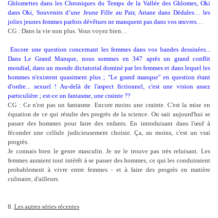
Ghlomettes dans les Chroniques du Temps de la Vallée des Ghlomes, Oki
dans Oki, Souvenirs d’une Jeune Fille au Pair, Ariane dans Dédales… les
jolies jeunes femmes parfois dévêtues ne manquent pas dans vos œuvres…
CG : Dans la vie non plus. Vous voyez bien…
Encore une question concernant les femmes dans vos bandes dessinées...
Dans Le Grand Manque, nous sommes en 347 après un grand conflit
mondial, dans un monde dictatorial dominé par les femmes et dans lequel les
hommes n'existent quasiment plus ; "Le grand manque" en question étant
d'ordre... sexuel ! Au-delà de l'aspect fictionnel, c'est une vision assez
particulière ; est-ce un fantasme, une crainte ??
CG : Ce n'est pas un fantasme. Encore moins une crainte. C'est la mise en
équation de ce qui résulte des progrès de la science. On sait aujourd'hui se
passer des hommes pour faire des enfants. En introduisant dans l'œuf à
féconder une cellule judicieusement choisie. Ça, au moins, c'est un vrai
progrès.
Je connais bien le genre masculin. Je ne le trouve pas très reluisant. Les
femmes auraient tout intérêt à se passer des hommes, ce qui les conduiraient
probablement à vivre entre femmes - et à faire des progrès en matière
culinaire, d'ailleurs.
8.
Les autres séries récentes