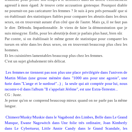
agressif à mon égard. Je trouve cette accusation grotesque. Pourquoi diable
ne pourrait-on pas caricaturer les femmes ? Je suis à peu près persuadé que si
on établissait des statistiques fiables pour comparer les abrutis dans les deux
sexes, on en trouverait autant d'un côté que de l'autre. Mais ça, il ne faut pas
le dire. Défendu. Impardonnable. Je viens de faire la démonstration que je
suis misogyne. Enfin, pour les abruti(e)s dont je parlais plus haut, bien sûr.
Par contre, si on établissait le même genre de statistique pour comparer les
tueurs en série dans les deux sexes, on en trouverait beaucoup plus chez les
hommes.
Et les cuisinières lamentables beaucoup plus chez les femmes.
C'est un sujet globalement très délicat.
Les femmes ne tiennent pas non plus une place privilégiée dans l'univers de
Martin Milan (une grosse mémère dans "1000 ans pour une agonie", une
furie dans "L'ange et le surdoué"...) ; la seule qui ait comptée pour lui, nous
raconte-t-il dans l'album "Il s’appelait Jérôme", est une Extra-Terrestre...
CG : Juste.
Je pense qu'on se comprend beaucoup mieux quand on ne parle pas la même
langue.
Chimeer/Musky/Muskie dans le Vagabond des Limbes, Belle dans Le Grand
Manque, Ewane Nagowitch dans Une folie très ordinaire, Joan Kimberly
dans Le Cybertueur, Little Annie Candy dans le Grand Scandale, les