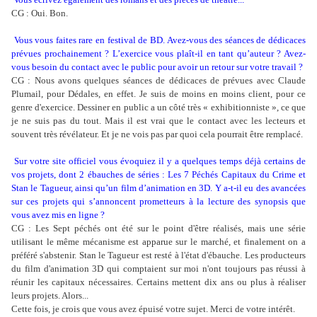
CG : Oui. Bon.
Vous vous faites rare en festival de BD. Avez-vous des séances de dédicaces
prévues prochainement ? L’exercice vous plaît-il en tant qu’auteur ? Avez-
vous besoin du contact avec le public pour avoir un retour sur votre travail ?
CG : Nous avons quelques séances de dédicaces de prévues avec Claude
Plumail, pour Dédales, en effet. Je suis de moins en moins client, pour ce
genre d'exercice. Dessiner en public a un côté très « exhibitionniste », ce que
je ne suis pas du tout. Mais il est vrai que le contact avec les lecteurs et
souvent très révélateur. Et je ne vois pas par quoi cela pourrait être remplacé.
Sur votre site officiel vous évoquiez il y a quelques temps déjà certains de
vos projets, dont 2 ébauches de séries : Les 7 Péchés Capitaux du Crime et
Stan le Tagueur, ainsi qu’un film d’animation en 3D. Y a-t-il eu des avancées
sur ces projets qui s’annoncent prometteurs à la lecture des synopsis que
vous avez mis en ligne ?
CG : Les Sept péchés ont été sur le point d'être réalisés, mais une série
utilisant le même mécanisme est apparue sur le marché, et finalement on a
préféré s'abstenir. Stan le Tagueur est resté à l'état d'ébauche. Les producteurs
du film d'animation 3D qui comptaient sur moi n'ont toujours pas réussi à
réunir les capitaux nécessaires. Certains mettent dix ans ou plus à réaliser
leurs projets. Alors...
Cette fois, je crois que vous avez épuisé votre sujet. Merci de votre intérêt.