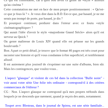
Ce qui est contestable, car à quoi bon avoir ce genre de «style » ailleurs
qu'au cinéma ?
Cette constatation me met en face de mon propre positionnement : « Qu'est-
ce que je fous là ? ». Je veux dire dans la B.D. Est-ce que, par hasard, je ne me
serais pas trompé de porte, par hasard, je dis ?
Et pourquoi continuer, perdurer dans l'erreur avec ce foutu «style
cinématographique» ?
Qui aurait l'idée d'avoir le style «majordome Grand Siècle» alors qu'il est
serveur au Quick ?
Ou genre maîtresse de Louis XIV quand elle est pétasse sur les grands
boulevards ?
Bon. A part ce petit détail, je trouve que le format 46 pages est très court pour
raconter une histoire et qu'il vous condamne à être superficiel, et terriblement
allusif.
Il est autrement plus jouissif de s'exprimer sur une suite d'albums, bien sûr.
Mais les contingences, que voulez-vous...
L'aspect "glauque" et violent de ces bd dans la collection "Bulle noire" -
voir aussi votre série Une folie très ordinaire - correspond-il à des critères
commerciaux de l'éditeur ?
CG : Non. L'aspect glauque ne correspond qu'à mes propres tréfonds dans
lesquels je ne descends que rarement, quand je reçois des amis, notamment.
Toupet avec Blesteau, dans le journal de Spirou, est une série familiale...