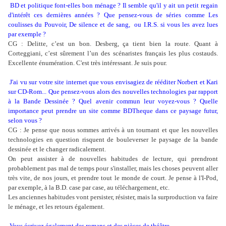
BD et politique font-elles bon ménage ? Il semble qu'il y ait un petit regain
d'intérêt ces dernières années ? Que pensez-vous de séries comme Les
coulisses du Pouvoir, De silence et de sang, ou I.R.S. si vous les avez lues
par exemple ?
CG : Delitte, c’est un bon. Desberg, ça tient bien la route. Quant à
Corteggiani, c’est sûrement l’un des scénaristes français les plus costauds.
Excellente énumération. C'est très intéressant. Je suis pour.
J'ai vu sur votre site internet que vous envisagiez de rééditer Norbert et Kari
sur CD-Rom... Que pensez-vous alors des nouvelles technologies par rapport
à la Bande Dessinée ? Quel avenir commun leur voyez-vous ? Quelle
importance peut prendre un site comme BDTheque dans ce paysage futur,
selon vous ?
CG : Je pense que nous sommes arrivés à un tournant et que les nouvelles
technologies en question risquent de bouleverser le paysage de la bande
dessinée et le changer radicalement.
On peut assister à de nouvelles habitudes de lecture, qui prendront
probablement pas mal de temps pour s'installer, mais les choses peuvent aller
très vite, de nos jours, et prendre tout le monde de court. Je pense à l'I-Pod,
par exemple, à la B.D. case par case, au téléchargement, etc.
Les anciennes habitudes vont persister, résister, mais la surproduction va faire
le ménage, et les retours également.
Vous écrivez également des romans et des pièces de théâtre...