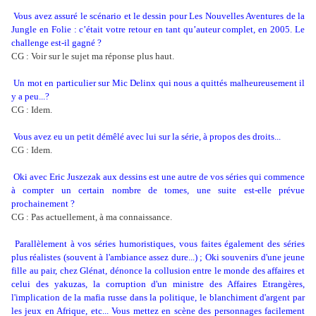
Vous avez assuré le scénario et le dessin pour Les Nouvelles Aventures de la
Jungle en Folie : c’était votre retour en tant qu’auteur complet, en 2005. Le
challenge est-il gagné ?
CG : Voir sur le sujet ma réponse plus haut.
Un mot en particulier sur Mic Delinx qui nous a quittés malheureusement il
y a peu...?
CG : Idem.
Vous avez eu un petit démêlé avec lui sur la série, à propos des droits...
CG : Idem.
Oki avec Eric Juszezak aux dessins est une autre de vos séries qui commence
à compter un certain nombre de tomes, une suite est-elle prévue
prochainement ?
CG : Pas actuellement, à ma connaissance.
Parallèlement à vos séries humoristiques, vous faites également des séries
plus réalistes (souvent à l'ambiance assez dure...) ; Oki souvenirs d'une jeune
fille au pair, chez Glénat, dénonce la collusion entre le monde des affaires et
celui des yakuzas, la corruption d'un ministre des Affaires Etrangères,
l'implication de la mafia russe dans la politique, le blanchiment d'argent par
les jeux en Afrique, etc... Vous mettez en scène des personnages facilement