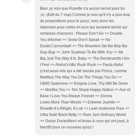
Bien, je vois que Roxette n'a aucun secret pour toi
;o) -(Edit du 7 mai)-Comme je vois qu'il n'y a plus trop
de propositions pour le quizz, voici donc les
réponses pour celles et ceux qui auraient séché sur
certaines chansons : Please Don’t Go >> Double
You Informer >> Snow Don’t Speak >> No
Doubt Cannonball >> The Breeders Ski-Ba-Bop-Ba-
Dop-Bop >> John Scatman To Be With You >> Mr.
Big Just The Way It Is, Baby >> The Rembrandts I Am
I Feel >> Alisha's Attic Rush Rush >> Paula Abdul
(c'est aussi elle qui a été lancée par Prince, comme
Martika) The Way You Do The Things You Do >>
UB40 Sadeness >> Enigma Love, Thy Will Be Done
>> Martika You >> Ten Sharp Happy Nation >> Ace of
Base I Love You Always Forever >> Donna
Lewis More Than Words >> Extreme Joyride >>
Roxette It’s Allright, It’s ok >> Leah Andreone Free >>
Ultra Naté Black Betty >> Ram Jam Ordinary World
>> Duran DuranMerci et bravo à ceux qui ont joué, à
bientôt pour un nouveau quizz !