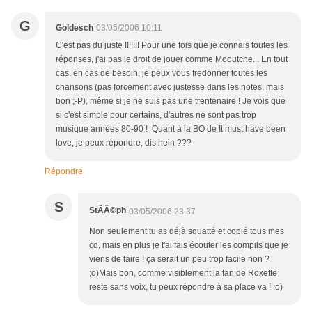
G
Goldesch
03/05/2006 10:11
C'est pas du juste !!!!!!! Pour une fois que je connais toutes les
réponses, j'ai pas le droit de jouer comme Mooutche... En tout
cas, en cas de besoin, je peux vous fredonner toutes les
chansons (pas forcement avec justesse dans les notes, mais
bon ;-P), même si je ne suis pas une trentenaire ! Je vois que
si c'est simple pour certains, d'autres ne sont pas trop
musique années 80-90 ! Quant à la BO de It must have been
love, je peux répondre, dis hein ???
Répondre
S
StÃÂ©ph
03/05/2006 23:37
Non seulement tu as déjà squatté et copié tous mes
cd, mais en plus je t'ai fais écouter les compils que je
viens de faire ! ça serait un peu trop facile non ?
;o)Mais bon, comme visiblement la fan de Roxette
reste sans voix, tu peux répondre à sa place va ! :o)