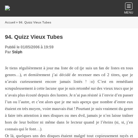
MENU
Accueil
» 94. Quizz Vieux Tubes
94. Quizz Vieux Tubes
Publié le 01/05/2006 à 19:59
Par
Stéph
Je tiens régulièrement à jour ma liste de cd (je suis un fan de listes en tous
genres…), et dernièrement j’ai décidé de recenser mes cd 2 titres, que je
n’avais curieusement encore jamais listés ! :o) C’est en remédiant
scrupuleusement à cette lacune que je suis retombé sur des vieux trucs que je
n’avais plus écouté depuis des lustres. Je n’ai pas résisté à l’envie d’en passer
l’un ou l’autre, et c’est alors que je me suis aperçu que nombre d’entre eux
étaient en très moyen, voire mauvais état ! Pourtant je suis vraiment du genre
à faire très attention à mes disques ou mes dvd, jamais je n’en laisse traîner
hors de leur boîtier ni même dans le lecteur quand je l’éteins (si, si, j’en
connais qui le font…).
Or là, quelques uns des disques étaient malgré tout copieusement rayés et