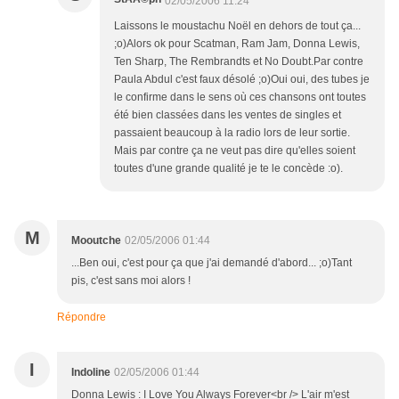
02/05/2006 11:24
Laissons le moustachu Noël en dehors de tout ça...
;o)Alors ok pour Scatman, Ram Jam, Donna Lewis,
Ten Sharp, The Rembrandts et No Doubt.Par contre
Paula Abdul c'est faux désolé ;o)Oui oui, des tubes je
le confirme dans le sens où ces chansons ont toutes
été bien classées dans les ventes de singles et
passaient beaucoup à la radio lors de leur sortie.
Mais par contre ça ne veut pas dire qu'elles soient
toutes d'une grande qualité je te le concède :o).
M
Mooutche
02/05/2006 01:44
...Ben oui, c'est pour ça que j'ai demandé d'abord... ;o)Tant
pis, c'est sans moi alors !
Répondre
I
Indoline
02/05/2006 01:44
Donna Lewis : I Love You Always Forever<br /> L'air m'est