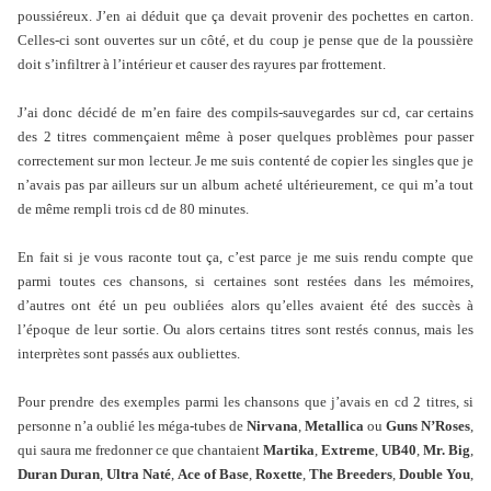
poussiéreux. J’en ai déduit que ça devait provenir des pochettes en carton.
Celles-ci sont ouvertes sur un côté, et du coup je pense que de la poussière
doit s’infiltrer à l’intérieur et causer des rayures par frottement.
J’ai donc décidé de m’en faire des compils-sauvegardes sur cd, car certains
des 2 titres commençaient même à poser quelques problèmes pour passer
correctement sur mon lecteur. Je me suis contenté de copier les singles que je
n’avais pas par ailleurs sur un album acheté ultérieurement, ce qui m’a tout
de même rempli trois cd de 80 minutes.
En fait si je vous raconte tout ça, c’est parce je me suis rendu compte que
parmi toutes ces chansons, si certaines sont restées dans les mémoires,
d’autres ont été un peu oubliées alors qu’elles avaient été des succès à
l’époque de leur sortie. Ou alors certains titres sont restés connus, mais les
interprètes sont passés aux oubliettes.
Pour prendre des exemples parmi les chansons que j’avais en cd 2 titres, si
personne n’a oublié les méga-tubes de
Nirvana
,
Metallica
ou
Guns N’Roses
,
qui saura me fredonner ce que chantaient
Martika
,
Extreme
,
UB40
,
Mr. Big
,
Duran Duran
,
Ultra Naté
,
Ace of Base
,
Roxette
,
The Breeders
,
Double You
,