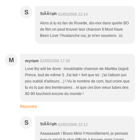
S
StÃÂ©ph
02/05/2006 22:14
Alors si tu es fan de Roxette, dis-moi dans quelle BO
de film on peut trouver leur chanson It Must Have
Been Love ?Avalanche oui, je m'en souviens. :o)
M
myriam
02/05/2006 17:26
Love thy will be done : inoubliable chanson de Martika (signé
Prince, tout de même !). J'ai fait + fort que toi : j'ai l'album (un
peu oublié d'ailleurs....) ! Vu le nombre de com, faut croire que
tu es lu par des trentenaires... et que ces bon vieux tubes des
80-90 touchent encore du monde !
Répondre
S
StÃÂ©ph
02/05/2006 22:12
Aaaaaaaah ! Bravo Mimi !! Honnêtement, je pensais
que ce serait le plus difficile à trouver, mais j'avais