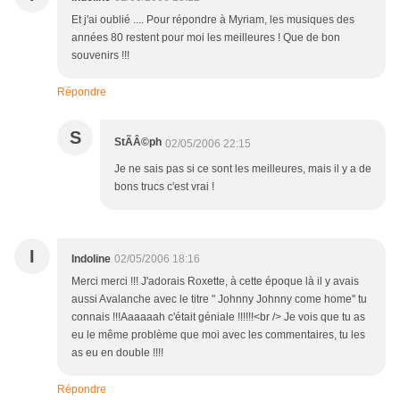
Et j'ai oublié .... Pour répondre à Myriam, les musiques des
années 80 restent pour moi les meilleures ! Que de bon
souvenirs !!!
Répondre
S
StÃÂ©ph
02/05/2006 22:15
Je ne sais pas si ce sont les meilleures, mais il y a de
bons trucs c'est vrai !
I
Indoline
02/05/2006 18:16
Merci merci !!! J'adorais Roxette, à cette époque là il y avais
aussi Avalanche avec le titre " Johnny Johnny come home" tu
connais !!!Aaaaaah c'était géniale !!!!!!<br /> Je vois que tu as
eu le même problème que moi avec les commentaires, tu les
as eu en double !!!!
Répondre