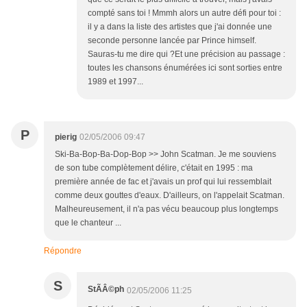
compté sans toi ! Mmmh alors un autre défi pour toi :
il y a dans la liste des artistes que j'ai donnée une
seconde personne lancée par Prince himself.
Sauras-tu me dire qui ?Et une précision au passage :
toutes les chansons énumérées ici sont sorties entre
1989 et 1997...
P
pierig
02/05/2006 09:47
Ski-Ba-Bop-Ba-Dop-Bop >> John Scatman. Je me souviens
de son tube complètement délire, c'était en 1995 : ma
première année de fac et j'avais un prof qui lui ressemblait
comme deux gouttes d'eaux. D'ailleurs, on l'appelait Scatman.
Malheureusement, il n'a pas vécu beaucoup plus longtemps
que le chanteur ...
Répondre
S
StÃÂ©ph
02/05/2006 11:25