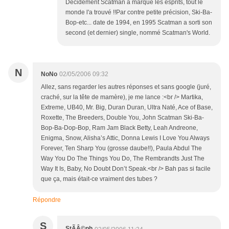
Décidément Scatman a marqué les esprits, tout le
monde l'a trouvé !!Par contre petite précision, Ski-Ba-
Bop-etc... date de 1994, en 1995 Scatman a sorti son
second (et dernier) single, nommé Scatman's World.
N
NoNo
02/05/2006 09:32
Allez, sans regarder les autres réponses et sans google (juré,
craché, sur la tête de mamère), je me lance :<br /> Martika,
Extreme, UB40, Mr. Big, Duran Duran, Ultra Naté, Ace of Base,
Roxette, The Breeders, Double You, John Scatman Ski-Ba-
Bop-Ba-Dop-Bop, Ram Jam Black Betty, Leah Andreone,
Enigma, Snow, Alisha’s Attic, Donna Lewis I Love You Always
Forever, Ten Sharp You (grosse daube!!), Paula Abdul The
Way You Do The Things You Do, The Rembrandts Just The
Way It Is, Baby, No Doubt Don’t Speak.<br /> Bah pas si facile
que ça, mais était-ce vraiment des tubes ?
Répondre
S
StÃÂ©ph