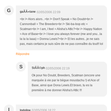
G
gaÃÂ«tane
02/05/2006 22:09
<br /> Alors alors...<br /> Don't Speak = No Doubt<br />
Cannonball = The Breeders<br /> Ski-ba-bop etc =
Scatman<br /> I am, I feel = Alisha's Attic?<br /> Happy Nation
= Ace of Base<br /> I love you always forever (me and you...la
la la la laaa) = Donna Lewis?<br /> Et les autres...je ne sais
pas, mais certains je suis sûre de ne pas connaître du tout!! lol
Répondre
S
StÃÂ©ph
02/05/2006 22:19
Ok pour No Doubt, Breeders, Scatman (encore une
marquée à vie par le bègue moustachu !) et Ace of
Base, ainsi que Dona Lewis.Et bravo, tu es la
première à me donner Alisha's Attic !!!
I
Indoline
02/05/2006 18:22