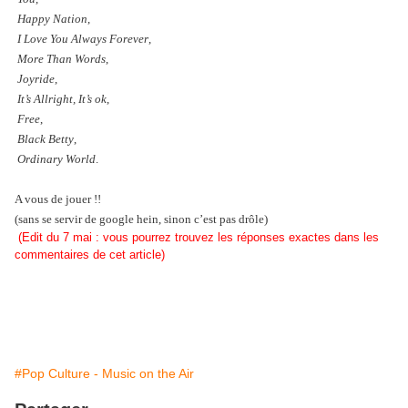
Happy Nation
,
I Love You Always Forever
,
More Than Words
,
Joyride
,
It’s Allright, It’s ok
,
Free
,
Black Betty
,
Ordinary World
.
A vous de jouer !!
(sans se servir de google hein, sinon c’est pas drôle)
(Edit du 7 mai : vous pourrez trouvez les réponses exactes dans les
commentaires de cet article)
#Pop Culture - Music on the Air