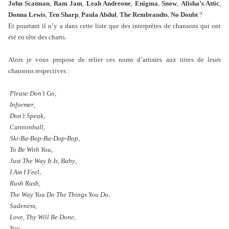
John Scatman
,
Ram Jam
,
Leah Andreone
,
Enigma
,
Snow
,
Alisha’s Attic
,
Donna Lewis
,
Ten Sharp
,
Paula Abdul
,
The Rembrandts
,
No Doubt
?
Et pourtant il n’y a dans cette liste que des interprètes de chansons qui ont
été en tête des charts.
Alors je vous propose de relier ces noms d’artistes aux titres de leurs
chansons respectives :
Please Don’t Go,
Informer
,
Don’t Speak
,
Cannonball
,
Ski-Ba-Bop-Ba-Dop-Bop
,
To Be With You
,
Just The Way It Is, Baby
,
I Am I Feel
,
Rush Rush
,
The Way You Do The Things You Do
,
Sadeness
,
Love, Thy Will Be Done
,
You
,