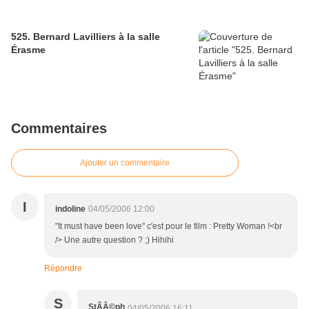
525. Bernard Lavilliers à la salle
Érasme
Commentaires
Ajouter un commentaire
I
indoline
04/05/2006 12:00
"It must have been love" c'est pour le film : Pretty Woman !<br
/> Une autre question ? ;) Hihihi
Répondre
S
StÃÂ©ph
04/05/2006 16:11