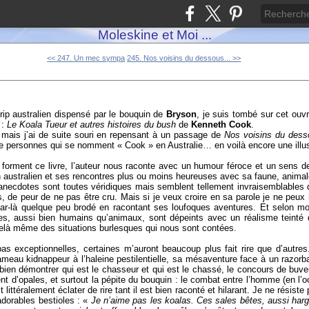
Moleskine et Moi ...
<< 247. Un mec sympa
245. Nos voisins du dessous... >>
ip australien dispensé par le bouquin de
Bryson
, je suis tombé sur cet ouvr
 :
Le Koala Tueur et autres histoires du bush
de
Kenneth Cook
.
 mais j’ai de suite souri en repensant à un passage de
Nos voisins du dess
de personnes qui se nomment « Cook » en Australie… en voilà encore une illus
i forment ce livre, l’auteur nous raconte avec un humour féroce et un sens d
h australien et ses rencontres plus ou moins heureuses avec sa faune, ani
anecdotes sont toutes véridiques mais semblent tellement invraisemblables 
, de peur de ne pas être cru. Mais si je veux croire en sa parole je ne pe
 par-là quelque peu brodé en racontant ses loufoques aventures. Et selon moi 
ges, aussi bien humains qu’animaux, sont dépeints avec un réalisme teinté 
-delà même des situations burlesques qui nous sont contées.
as exceptionnelles, certaines m’auront beaucoup plus fait rire que d’autres.
meau kidnappeur à l’haleine pestilentielle, sa mésaventure face à un razor
 bien démontrer qui est le chasseur et qui est le chassé, le concours de buve
t d’opales, et surtout la pépite du bouquin : le combat entre l’homme (en l’o
it littéralement éclater de rire tant il est bien raconté et hilarant. Je ne résiste
dorables bestioles : «
Je n’aime pas les koalas. Ces sales bêtes, aussi har