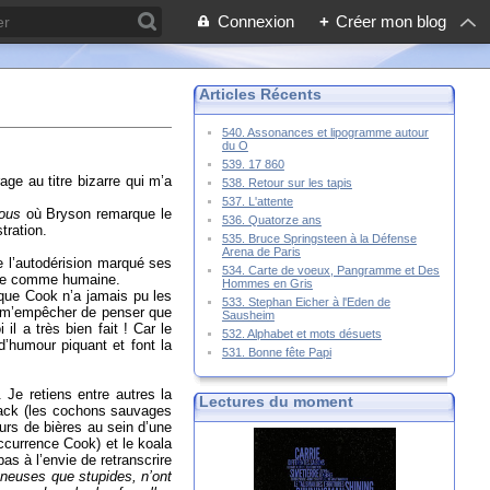
Connexion
+
Créer mon blog
Articles Récents
540. Assonances et lipogramme autour
du O
539. 17 860
age au titre bizarre qui m’a
538. Retour sur les tapis
537. L'attente
ous
où Bryson remarque le
536. Quatorze ans
tration.
535. Bruce Springsteen à la Défense
Arena de Paris
e l’autodérision marqué ses
534. Carte de voeux, Pangramme et Des
male comme humaine.
Hommes en Gris
que Cook n’a jamais pu les
533. Stephan Eicher à l'Eden de
ux m’empêcher de penser que
Sausheim
il a très bien fait ! Car le
532. Alphabet et mots désuets
d’humour piquant et font la
531. Bonne fête Papi
 Je retiens entre autres la
Lectures du moment
back (les cochons sauvages
urs de bières au sein d’une
ccurrence Cook) et le koala
 pas à l’envie de retranscrire
gneuses que stupides, n’ont