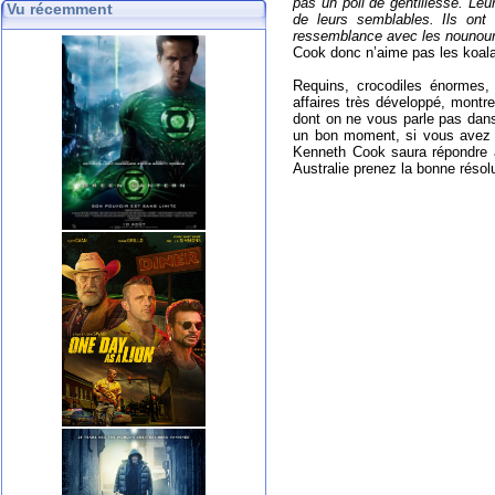
pas un poil de gentillesse. Leu
Vu récemment
de leurs semblables. Ils ont
ressemblance avec les nounours 
Cook donc n’aime pas les koala
Requins, crocodiles énormes, 
affaires très développé, montr
dont on ne vous parle pas dan
un bon moment, si vous avez e
Kenneth Cook saura répondre à
Australie prenez la bonne résolut