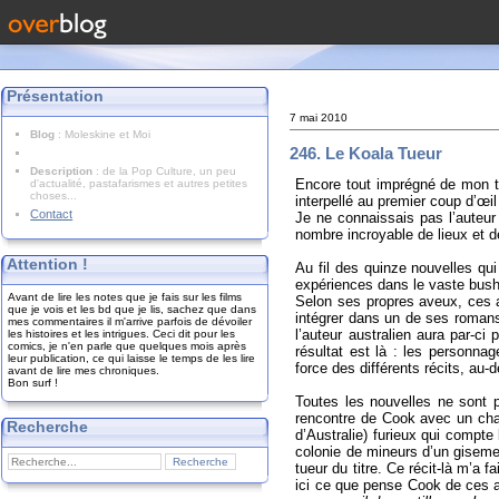
Présentation
7 mai 2010
Blog
: Moleskine et Moi
246. Le Koala Tueur
Description
: de la Pop Culture, un peu
Encore tout imprégné de mon tr
d'actualité, pastafarismes et autres petites
choses...
interpellé au premier coup d’œil
Contact
Je ne connaissais pas l’auteur
nombre incroyable de lieux et 
Attention !
Au fil des quinze nouvelles qu
expériences dans le vaste bus
Avant de lire les notes que je fais sur les films
Selon ses propres aveux, ces 
que je vois et les bd que je lis, sachez que dans
intégrer dans un de ses romans
mes commentaires il m'arrive parfois de dévoiler
l’auteur australien aura par-ci
les histoires et les intrigues. Ceci dit pour les
comics, je n'en parle que quelques mois après
résultat est là : les personna
leur publication, ce qui laisse le temps de les lire
force des différents récits, au
avant de lire mes chroniques.
Bon surf !
Toutes les nouvelles ne sont p
rencontre de Cook avec un cha
Recherche
d’Australie) furieux qui compte
colonie de mineurs d’un gisemen
tueur du titre. Ce récit-là m’a fa
ici ce que pense Cook de ces a