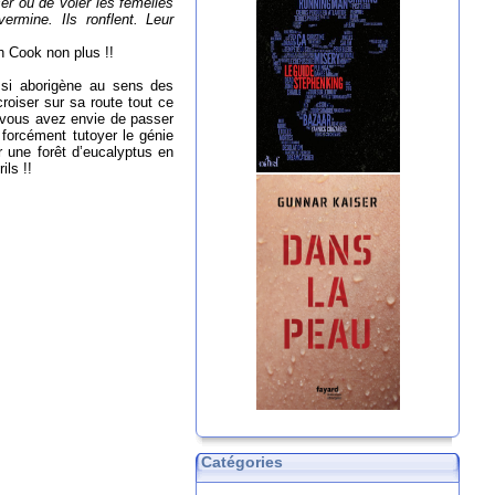
er ou de voler les femelles
rmine. Ils ronflent. Leur
h Cook non plus !!
ussi aborigène au sens des
roiser sur sa route tout ce
 vous avez envie de passer
forcément tutoyer le génie
 une forêt d’eucalyptus en
ils !!
Catégories