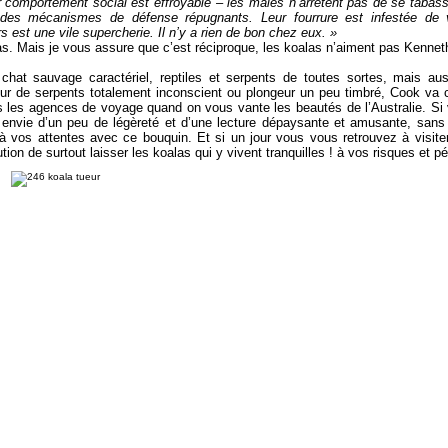
r comportement social est effroyable – les mâles n’arrêtent pas de se tabass
 des mécanismes de défense répugnants. Leur fourrure est infestée de ve
est une vile supercherie. Il n’y a rien de bon chez eux. »
s. Mais je vous assure que c’est réciproque, les koalas n’aiment pas Kennet
chat sauvage caractériel, reptiles et serpents de toutes sortes, mais a
eur de serpents totalement inconscient ou plongeur un peu timbré, Cook va c
s les agences de voyage quand on vous vante les beautés de l’Australie. Si
nvie d’un peu de légèreté et d’une lecture dépaysante et amusante, sans 
 vos attentes avec ce bouquin. Et si un jour vous vous retrouvez à visiter
ion de surtout laisser les koalas qui y vivent tranquilles ! à vos risques et pér