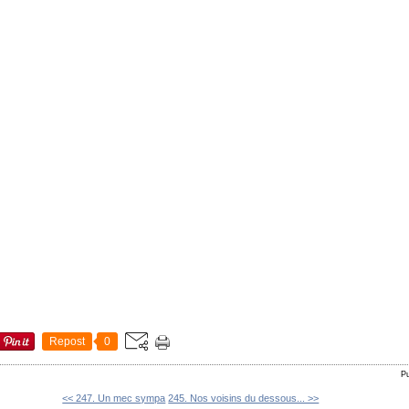
Repost
0
P
<< 247. Un mec sympa
245. Nos voisins du dessous... >>