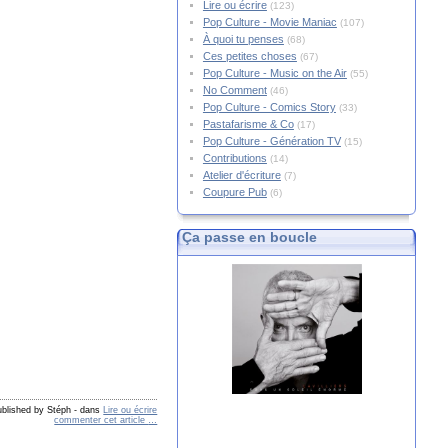
Lire ou écrire
(123)
Pop Culture - Movie Maniac
(107)
À quoi tu penses
(68)
Ces petites choses
(67)
Pop Culture - Music on the Air
(55)
No Comment
(46)
Pop Culture - Comics Story
(33)
Pastafarisme & Co
(17)
Pop Culture - Génération TV
(15)
Contributions
(14)
Atelier d'écriture
(7)
Coupure Pub
(6)
Ça passe en boucle
ublished by Stéph
-
dans
Lire ou écrire
commenter cet article
…