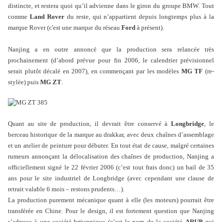
distincte, et restera quoi qu’il advienne dans le giron du groupe BMW. Tout
comme
Land Rover
du reste, qui n’appartient depuis longtemps plus à la
marque Rover (c'est une marque du réseau
Ford
à présent).
Nanjing a en outre annoncé que la production sera relancée très
prochainement (d’abord prévue pour fin 2006, le calendrier prévisionnel
serait plutôt décalé en 2007), en commençant par les modèles
MG TF
(re-
stylée) puis
MG ZT
.
Quant au site de production, il devrait être conservé à
Longbridge
, le
berceau historique de la marque au drakkar, avec deux chaînes d’assemblage
et un atelier de peinture pour débuter. En tout état de cause, malgré certaines
rumeurs annonçant la délocalisation des chaînes de production, Nanjing a
officiellement signé le 22 février 2006 (c’est tout frais donc) un bail de 35
ans pour le site industriel de Longbridge (avec cependant une clause de
retrait valable 6 mois – restons prudents…).
La production purement mécanique quant à elle (les moteurs) pourrait être
transférée en Chine. Pour le design, il est fortement question que Nanjing
s’adresse à une société britannique (c’est le nom de la société
ARUP
qui