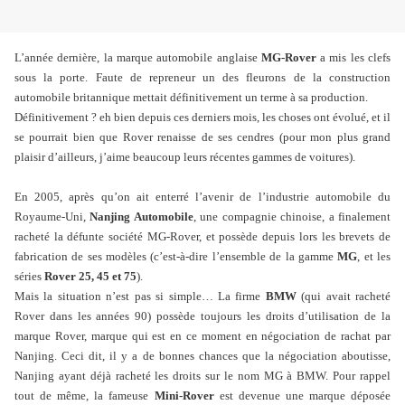
L’année dernière, la marque automobile anglaise
MG-Rover
a mis les clefs
sous la porte. Faute de repreneur un des fleurons de la construction
automobile britannique mettait définitivement un terme à sa production.
Définitivement ? eh bien depuis ces derniers mois, les choses ont évolué, et il
se pourrait bien que Rover renaisse de ses cendres (pour mon plus grand
plaisir d’ailleurs, j’aime beaucoup leurs récentes gammes de voitures).
En 2005, après qu’on ait enterré l’avenir de l’industrie automobile du
Royaume-Uni,
Nanjing Automobile
, une compagnie chinoise, a finalement
racheté la défunte société MG-Rover, et possède depuis lors les brevets de
fabrication de ses modèles (c’est-à-dire l’ensemble de la gamme
MG
, et les
séries
Rover 25, 45 et 75
).
Mais la situation n’est pas si simple… La firme
BMW
(qui avait racheté
Rover dans les années 90) possède toujours les droits d’utilisation de la
marque Rover, marque qui est en ce moment en négociation de rachat par
Nanjing. Ceci dit, il y a de bonnes chances que la négociation aboutisse,
Nanjing ayant déjà racheté les droits sur le nom MG à BMW. Pour rappel
tout de même, la fameuse
Mini-Rover
est devenue une marque déposée