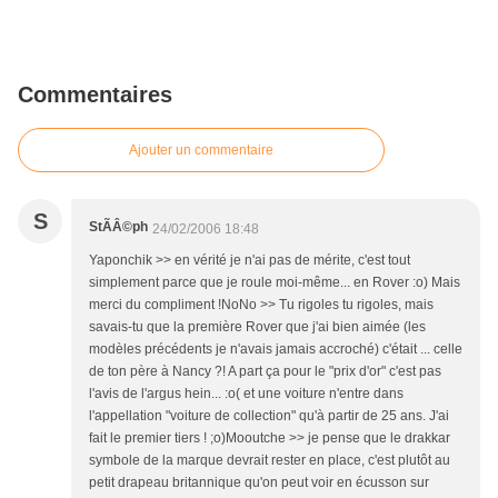
Commentaires
Ajouter un commentaire
S
StÃÂ©ph
24/02/2006 18:48
Yaponchik >> en vérité je n'ai pas de mérite, c'est tout
simplement parce que je roule moi-même... en Rover :o) Mais
merci du compliment !NoNo >> Tu rigoles tu rigoles, mais
savais-tu que la première Rover que j'ai bien aimée (les
modèles précédents je n'avais jamais accroché) c'était ... celle
de ton père à Nancy ?! A part ça pour le "prix d'or" c'est pas
l'avis de l'argus hein... :o( et une voiture n'entre dans
l'appellation "voiture de collection" qu'à partir de 25 ans. J'ai
fait le premier tiers ! ;o)Mooutche >> je pense que le drakkar
symbole de la marque devrait rester en place, c'est plutôt au
petit drapeau britannique qu'on peut voir en écusson sur