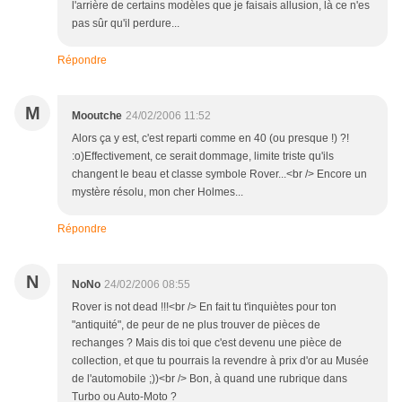
l'arrière de certains modèles que je faisais allusion, là ce n'es
pas sûr qu'il perdure...
Répondre
M
Mooutche
24/02/2006 11:52
Alors ça y est, c'est reparti comme en 40 (ou presque !) ?!
:o)Effectivement, ce serait dommage, limite triste qu'ils
changent le beau et classe symbole Rover...<br /> Encore un
mystère résolu, mon cher Holmes...
Répondre
N
NoNo
24/02/2006 08:55
Rover is not dead !!!<br /> En fait tu t'inquiètes pour ton
"antiquité", de peur de ne plus trouver de pièces de
rechanges ? Mais dis toi que c'est devenu une pièce de
collection, et que tu pourrais la revendre à prix d'or au Musée
de l'automobile ;))<br /> Bon, à quand une rubrique dans
Turbo ou Auto-Moto ?