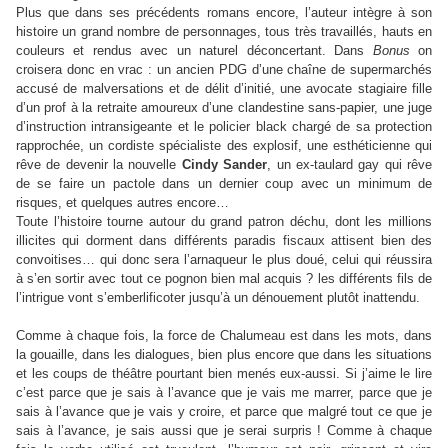
Plus que dans ses précédents romans encore, l’auteur intègre à son
histoire un grand nombre de personnages, tous très travaillés, hauts en
couleurs et rendus avec un naturel déconcertant. Dans
Bonus
on
croisera donc en vrac : un ancien PDG d’une chaîne de supermarchés
accusé de malversations et de délit d’initié, une avocate stagiaire fille
d’un prof à la retraite amoureux d’une clandestine sans-papier, une juge
d’instruction intransigeante et le policier black chargé de sa protection
rapprochée, un cordiste spécialiste des explosif, une esthéticienne qui
rêve de devenir la nouvelle
Cindy Sander
, un ex-taulard gay qui rêve
de se faire un pactole dans un dernier coup avec un minimum de
risques, et quelques autres encore…
Toute l’histoire tourne autour du grand patron déchu, dont les millions
illicites qui dorment dans différents paradis fiscaux attisent bien des
convoitises… qui donc sera l’arnaqueur le plus doué, celui qui réussira
à s’en sortir avec tout ce pognon bien mal acquis ? les différents fils de
l’intrigue vont s’emberlificoter jusqu’à un dénouement plutôt inattendu.
Comme à chaque fois, la force de Chalumeau est dans les mots, dans
la gouaille, dans les dialogues, bien plus encore que dans les situations
et les coups de théâtre pourtant bien menés eux-aussi. Si j’aime le lire
c’est parce que je sais à l’avance que je vais me marrer, parce que je
sais à l’avance que je vais y croire, et parce que malgré tout ce que je
sais à l’avance, je sais aussi que je serai surpris ! Comme à chaque