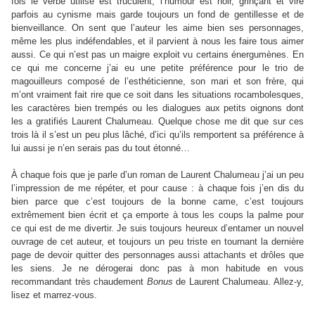
fois le verbe utilisé est truculent, l’humour est noir, grinçant et vire
parfois au cynisme mais garde toujours un fond de gentillesse et de
bienveillance. On sent que l’auteur les aime bien ses personnages,
même les plus indéfendables, et il parvient à nous les faire tous aimer
aussi. Ce qui n’est pas un maigre exploit vu certains énergumènes. En
ce qui me concerne j’ai eu une petite préférence pour le trio de
magouilleurs composé de l’esthéticienne, son mari et son frère, qui
m’ont vraiment fait rire que ce soit dans les situations rocambolesques,
les caractères bien trempés ou les dialogues aux petits oignons dont
les a gratifiés Laurent Chalumeau. Quelque chose me dit que sur ces
trois là il s’est un peu plus lâché, d’ici qu’ils remportent sa préférence à
lui aussi je n’en serais pas du tout étonné…
À chaque fois que je parle d’un roman de Laurent Chalumeau j’ai un peu
l’impression de me répéter, et pour cause : à chaque fois j’en dis du
bien parce que c’est toujours de la bonne came, c’est toujours
extrêmement bien écrit et ça emporte à tous les coups la palme pour
ce qui est de me divertir. Je suis toujours heureux d’entamer un nouvel
ouvrage de cet auteur, et toujours un peu triste en tournant la dernière
page de devoir quitter des personnages aussi attachants et drôles que
les siens. Je ne dérogerai donc pas à mon habitude en vous
recommandant très chaudement
Bonus
de Laurent Chalumeau. Allez-y,
lisez et marrez-vous.