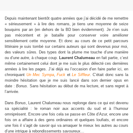
Depuis maintenant bientôt quatre années que j’ai décidé de me remettre
« sérieusement » à lire des romans, je tiens une moyenne de seize
bouquins par an (en dehors de la BD bien évidemment). Je n’en suis
pas mécontent et je bataille pour conserver voire améliorer
sensiblement cette moyenne. Et donc au cours de ce petit parcours
littéraire je suis tombé sur certains auteurs qui sont devenus pour moi,
des valeurs sûres. Des types dont la plume me touche d’une manière
ou d’une autre, à chaque coup.
Laurent Chalumeau
en fait partie, c’est
même certainement celui dont je me suis le plus délecté ces dernières
années à lire les pages. J’ai déjà eu l’occasion d’en faire parler ici, en
chroniquant
Un Mec Sympa
,
Fuck
et
Le Siffleur
. C’était donc sans la
moindre hésitation que je me suis lancé dans son dernier opus en
date :
Bonus
. Sans hésitation au début de ma lecture, et sans regret à
l’arrivée.
Dans
Bonus
, Laurent Chalumeau nous replonge dans ce qui est devenu
sa spécialité : le roman noir aux accents du sud et à l’humour
omniprésent. Encore une fois cela se passe en Côte d’Azur, encore une
fois on a affaire à des gens ordinaires et quelques loufiats, et encore
une fois il s’agit de savoir qui va arnaquer le mieux les autres au cours
d’une intrigue à rebondissements savoureux…